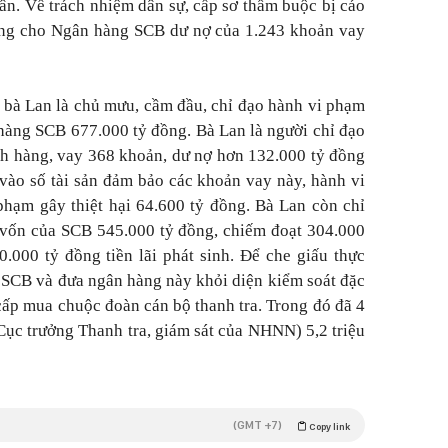
ân. Về trách nhiệm dân sự, cấp sơ thẩm buộc bị cáo
ng cho Ngân hàng SCB dư nợ của 1.243 khoản vay
 bà Lan là chủ mưu, cầm đầu, chỉ đạo hành vi phạm
n hàng SCB 677.000 tỷ đồng. Bà Lan là người chỉ đạo
h hàng, vay 368 khoản, dư nợ hơn 132.000 tỷ đồng
ừ vào số tài sản đảm bảo các khoản vay này, hành vi
phạm gây thiệt hại 64.600 tỷ đồng. Bà Lan còn chỉ
 vốn của SCB 545.000 tỷ đồng, chiếm đoạt 304.000
0.000 tỷ đồng tiền lãi phát sinh. Để che giấu thực
SCB và đưa ngân hàng này khỏi diện kiểm soát đặc
 cấp mua chuộc đoàn cán bộ thanh tra. Trong đó đã 4
Cục trưởng Thanh tra, giám sát của NHNN) 5,2 triệu
(GMT +7)
Copy link