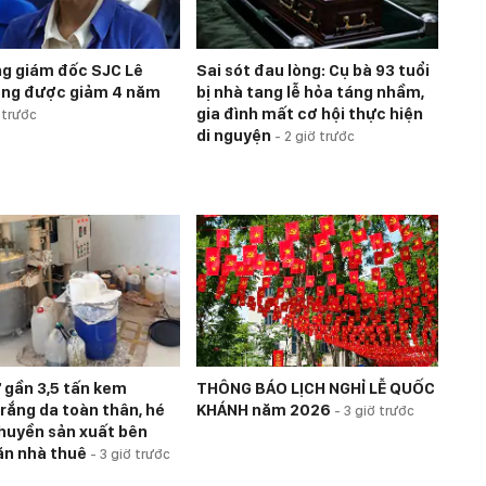
g giám đốc SJC Lê
Sai sót đau lòng: Cụ bà 93 tuổi
ằng được giảm 4 năm
bị nhà tang lễ hỏa táng nhầm,
gia đình mất cơ hội thực hiện
 trước
di nguyện
-
2 giờ trước
 gần 3,5 tấn kem
THÔNG BÁO LỊCH NGHỈ LỄ QUỐC
rắng da toàn thân, hé
KHÁNH năm 2026
-
3 giờ trước
chuyền sản xuất bên
ăn nhà thuê
-
3 giờ trước