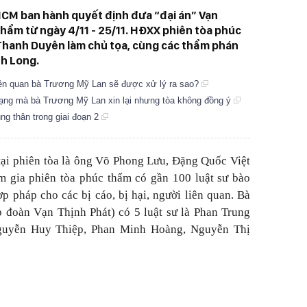
CM ban hành quyết định đưa “đại án” Vạn
thẩm từ ngày 4/11 - 25/11. HĐXX phiên tòa phúc
hanh Duyên làm chủ tọa, cùng các thẩm phán
h Long.
liên quan bà Trương Mỹ Lan sẽ được xử lý ra sao?
tạng mà bà Trương Mỹ Lan xin lại nhưng tòa không đồng ý
ng thân trong giai đoạn 2
ại phiên tòa là ông Võ Phong Lưu, Đặng Quốc Việt
 gia phiên tòa phúc thẩm có gần 100 luật sư bào
ợp pháp cho các bị cáo, bị hại, người liên quan. Bà
 đoàn Vạn Thịnh Phát) có 5 luật sư là Phan Trung
guyễn Huy Thiệp, Phan Minh Hoàng, Nguyễn Thị