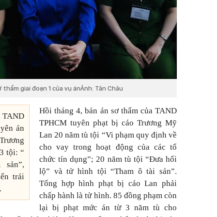
ơ thẩm giai đoạn 1 của vụ ánẢnh: Tân Châu
Hồi tháng 4, bản án sơ thẩm của TAND
 TAND
TPHCM tuyên phạt bị cáo Trương Mỹ
uyên án
Lan 20 năm tù tội “Vi phạm quy định về
 Trương
cho vay trong hoạt động của các tổ
 tội: “
chức tín dụng”; 20 năm tù tội “Đưa hối
 sản”,
lộ” và tử hình tội “Tham ô tài sản”.
ển trái
Tổng hợp hình phạt bị cáo Lan phải
.
chấp hành là tử hình. 85 đồng phạm còn
lại bị phạt mức án từ 3 năm tù cho