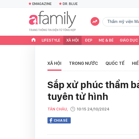
EMAGAZINE
DR. BLUE
Thẩm mỹ viện Ma
LIFESTYLE
XÃ HỘI
ĐẸP
MẸ & BÉ
GIÁO DỤC
XÃ HỘI
TRONG NƯỚC
QUỐC TẾ
HI
Sắp xử phúc thẩm bả
tuyên tử hình
TÂN CHÂU,
10:15 24/10/2024
CHIA SẺ