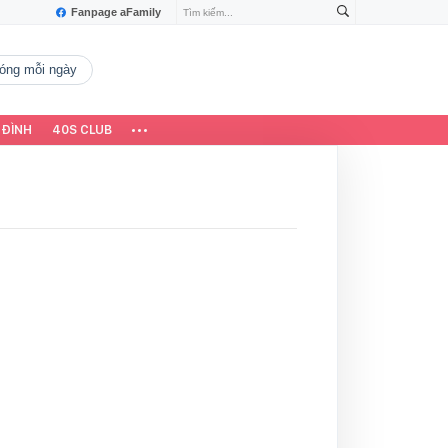
Fanpage aFamily
 nóng mỗi ngày
 ĐÌNH
40S CLUB