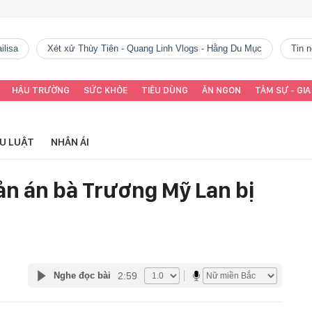
ilisa
Xét xử Thùy Tiên - Quang Linh Vlogs - Hằng Du Mục
tin
HẬU TRƯỜNG
SỨC KHỎE
TIÊU DÙNG
ĂN NGON
TÂM SỰ - GIA
ỂU LUẬT
NHÂN ÁI
n án bà Trương Mỹ Lan bị
2:59
Nghe đọc bài