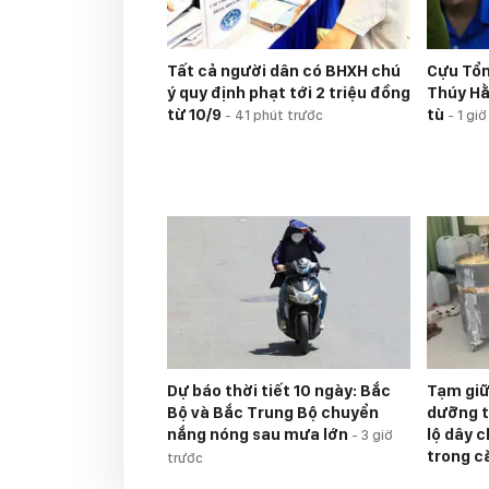
Tất cả người dân có BHXH chú
Cựu Tổn
ý quy định phạt tới 2 triệu đồng
Thúy H
từ 10/9
tù
-
41 phút trước
-
1 giờ
Dự báo thời tiết 10 ngày: Bắc
Tạm giữ
Bộ và Bắc Trung Bộ chuyển
dưỡng t
nắng nóng sau mưa lớn
lộ dây 
-
3 giờ
trong c
trước