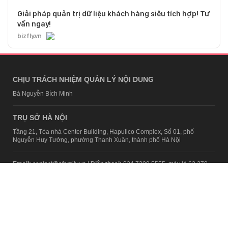
Giải pháp quản trị dữ liệu khách hàng siêu tích hợp! Tư
vấn ngay!
bizfly.vn
CHỊU TRÁCH NHIỆM QUẢN LÝ NỘI DUNG
Bà Nguyễn Bích Minh
TRỤ SỞ HÀ NỘI
Tầng 21, Tòa nhà Center Building, Hapulico Complex, Số 01, phố
Nguyễn Huy Tưởng, phường Thanh Xuân, thành phố Hà Nội
Email:
contact@afamily.vn |
Điện thoại:
024 7309 5555, máy lẻ 62.370
VPĐD TẠI TP.HCM
Tầng 4, Tòa nhà 123, số 127 Võ Văn Tần, Phường Xuân Hòa, TPHCM
Điện thoại:
028 7307 7979