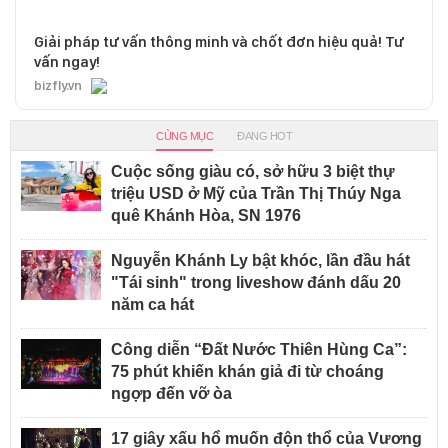
Giải pháp tư vấn thông minh và chốt đơn hiệu quả! Tư
vấn ngay!
bizfly.vn
CÙNG MỤC
ĐANG HOT
Cuộc sống giàu có, sở hữu 3 biệt thự
triệu USD ở Mỹ của Trần Thị Thúy Nga
quê Khánh Hòa, SN 1976
Nguyễn Khánh Ly bật khóc, lần đầu hát
"Tái sinh" trong liveshow đánh dấu 20
năm ca hát
Công diễn “Đất Nước Thiên Hùng Ca”:
75 phút khiến khán giả đi từ choáng
ngợp đến vỡ òa
17 giây xấu hổ muốn độn thổ của Vương