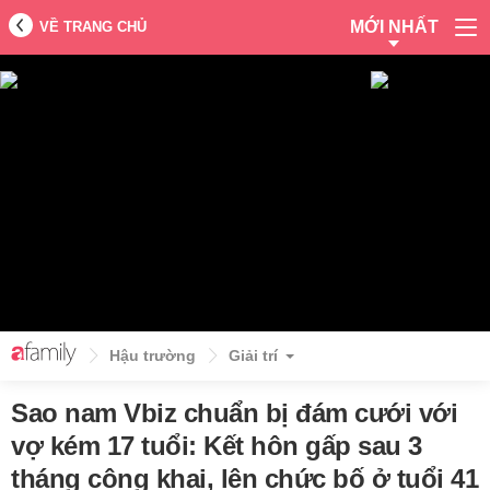
MỚI NHẤT
VỀ TRANG CHỦ
Hậu trường
Giải trí
Sao nam Vbiz chuẩn bị đám cưới với
vợ kém 17 tuổi: Kết hôn gấp sau 3
tháng công khai, lên chức bố ở tuổi 41