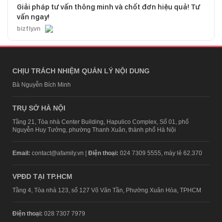
Giải pháp tư vấn thông minh và chốt đơn hiệu quả! Tư
vấn ngay!
bizfly.vn
CHỊU TRÁCH NHIỆM QUẢN LÝ NỘI DUNG
Bà Nguyễn Bích Minh
TRỤ SỞ HÀ NỘI
Tầng 21, Tòa nhà Center Building, Hapulico Complex, Số 01, phố
Nguyễn Huy Tưởng, phường Thanh Xuân, thành phố Hà Nội
Email:
contact@afamily.vn |
Điện thoại:
024 7309 5555, máy lẻ 62.370
VPĐD TẠI TP.HCM
Tầng 4, Tòa nhà 123, số 127 Võ Văn Tần, Phường Xuân Hòa, TPHCM
Điện thoại:
028 7307 7979