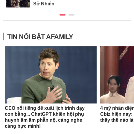
Sở Nhiên
TIN NỔI BẬT AFAMILY
CEO nổi tiếng đề xuất lịch trình dạy
4 mỹ nhân diệ
con bằng... ChatGPT khiến hội phụ
Cbiz hiện nay: 
huynh ầm ầm phẫn nộ, càng nghe
thấy thế nào l
càng bực mình!