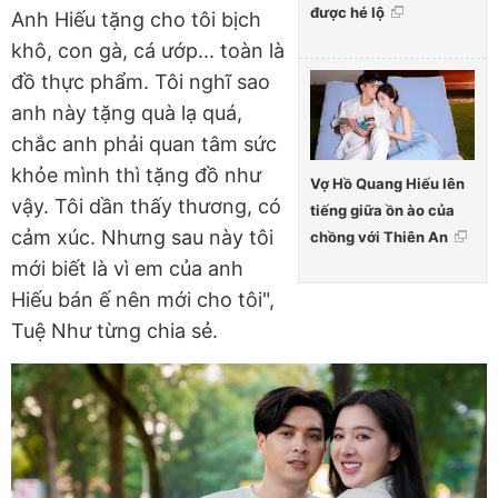
được hé lộ
Anh Hiếu tặng cho tôi bịch
khô, con gà, cá ướp... toàn là
đồ thực phẩm. Tôi nghĩ sao
anh này tặng quà lạ quá,
chắc anh phải quan tâm sức
khỏe mình thì tặng đồ như
Vợ Hồ Quang Hiếu lên
vậy. Tôi dần thấy thương, có
tiếng giữa ồn ào của
cảm xúc. Nhưng sau này tôi
chồng với Thiên An
mới biết là vì em của anh
Hiếu bán ế nên mới cho tôi",
Tuệ Như từng chia sẻ.