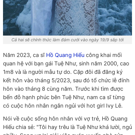
Cả hai sẽ chính thức làm đám cưới vào ngày 19/9 sắp tới
Năm 2023, ca sĩ
Hồ Quang Hiếu
công khai mối
quan hệ với bạn gái Tuệ Như, sinh năm 2000, cao
1m8 và là người mẫu tự do. Cặp đôi đã đăng ký
kết hôn vào tháng 5/2023, sau đó tổ chức lễ đính
hôn vào tháng 8 cùng năm. Trước khi tìm được
bến đỗ hạnh phúc bên Tuệ Như, nam ca sĩ từng
có cuộc hôn nhân ngắn ngủi với hot girl Ivy Lê.
Nói về cuộc sống hôn nhân với vợ trẻ, Hồ Quang
Hiếu chia sẻ: "Tôi hay trêu là Tuệ Như khá lười, ngủ