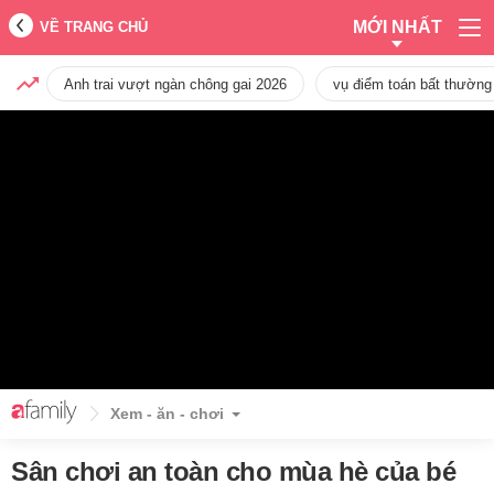
MỚI NHẤT
VỀ TRANG CHỦ
Anh trai vượt ngàn chông gai 2026
vụ điểm toán bất thường
Xem - ăn - chơi
Sân chơi an toàn cho mùa hè của bé