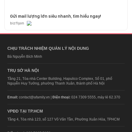
Gửi mail lượng lớn siêu nhanh, tìm hiểu ngay!
bizfly.vn
CHỊU TRÁCH NHIỆM QUẢN LÝ NỘI DUNG
Bà Nguyễn Bích Minh
TRỤ SỞ HÀ NỘI
Tầng 21, Tòa nhà Center Building, Hapulico Complex, Số 01, phố
Nguyễn Huy Tưởng, phường Thanh Xuân, thành phố Hà Nội
Email:
contact@afamily.vn |
Điện thoại:
024 7309 5555, máy lẻ 62.370
VPĐD TẠI TP.HCM
Tầng 4, Tòa nhà 123, số 127 Võ Văn Tần, Phường Xuân Hòa, TPHCM