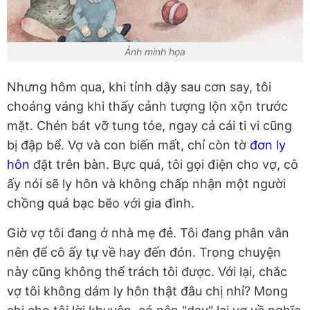
Ảnh minh họa
Nhưng hôm qua, khi tỉnh dậy sau cơn say, tôi
choáng váng khi thấy cảnh tượng lộn xộn trước
mặt. Chén bát vỡ tung tóe, ngay cả cái ti vi cũng
bị đập bể. Vợ và con biến mất, chỉ còn tờ
đơn ly
hôn
đặt trên bàn. Bực quá, tôi gọi điện cho vợ, cô
ấy nói sẽ ly hôn và không chấp nhận một người
chồng quá bạc bẽo với gia đình.
Giờ vợ tôi đang ở nhà mẹ đẻ. Tôi đang phân vân
nên để cô ấy tự về hay đến đón. Trong chuyện
này cũng không thể trách tôi được. Với lại, chắc
vợ tôi không dám ly hôn thật đâu chị nhỉ? Mong