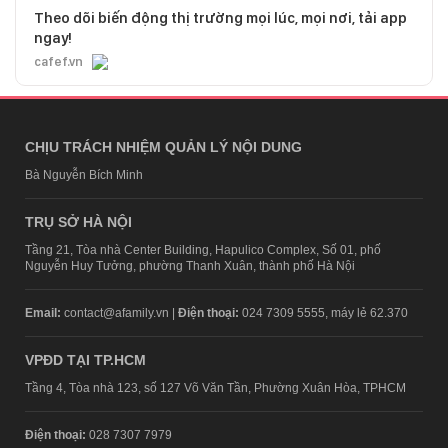
Theo dõi biến động thị trường mọi lúc, mọi nơi, tải app
ngay!
cafef.vn
CHỊU TRÁCH NHIỆM QUẢN LÝ NỘI DUNG
Bà Nguyễn Bích Minh
TRỤ SỞ HÀ NỘI
Tầng 21, Tòa nhà Center Building, Hapulico Complex, Số 01, phố
Nguyễn Huy Tưởng, phường Thanh Xuân, thành phố Hà Nội
Email:
contact@afamily.vn |
Điện thoại:
024 7309 5555, máy lẻ 62.370
VPĐD TẠI TP.HCM
Tầng 4, Tòa nhà 123, số 127 Võ Văn Tần, Phường Xuân Hòa, TPHCM
Điện thoại:
028 7307 7979