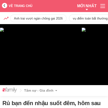
MỚI NHẤT
VỀ TRANG CHỦ
Anh trai vượt ngàn chông gai 2026
vụ điểm toán bất thường
Tâm sự - Gia đình
Rủ bạn đến nhậu suốt đêm, hôm sau