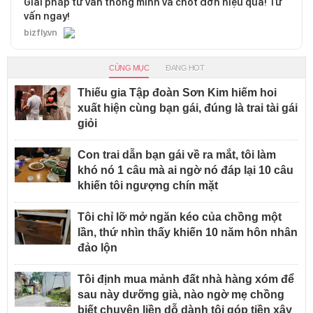
Giải pháp tư vấn thông minh và chốt đơn hiệu quả! Tư
vấn ngay!
bizfly.vn
CÙNG MỤC
ĐANG HOT
Thiếu gia Tập đoàn Sơn Kim hiếm hoi
xuất hiện cùng bạn gái, đúng là trai tài gái
giỏi
Con trai dẫn bạn gái về ra mắt, tôi làm
khó nó 1 câu mà ai ngờ nó đáp lại 10 câu
khiến tôi ngượng chín mặt
Tôi chỉ lỡ mở ngăn kéo của chồng một
lần, thứ nhìn thấy khiến 10 năm hôn nhân
đảo lộn
Tôi định mua mảnh đất nhà hàng xóm để
sau này dưỡng già, nào ngờ mẹ chồng
biết chuyện liền dỗ dành tôi góp tiền xây