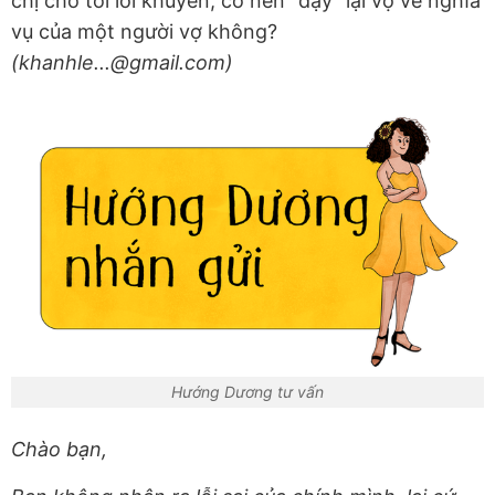
chị cho tôi lời khuyên, có nên "dạy" lại vợ về nghĩa
vụ của một người vợ không?
(khanhle...@gmail.com)
Hướng Dương tư vấn
Chào bạn,