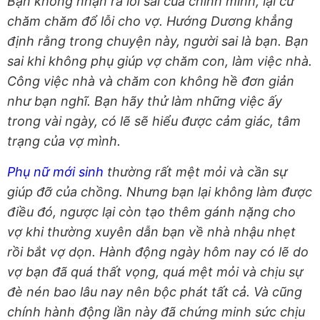
Bạn không nhận ra lỗi sai của chính mình, lại cứ
chăm chăm đổ lỗi cho vợ. Hướng Dương khẳng
định rằng trong chuyện này, người sai là bạn. Bạn
sai khi không phụ giúp vợ chăm con, làm việc nhà.
Công việc nhà và chăm con không hề đơn giản
như bạn nghĩ. Bạn hãy thử làm những việc ấy
trong vài ngày, có lẽ sẽ hiểu được cảm giác, tâm
trạng của vợ mình.
Phụ nữ mới sinh
thường rất mệt mỏi và cần sự
giúp đỡ của chồng. Nhưng bạn lại không làm được
điều đó, ngược lại còn tạo thêm gánh nặng cho
vợ khi thường xuyên dẫn bạn về nhà nhậu nhẹt
rồi bắt vợ dọn. Hành động ngày hôm nay có lẽ do
vợ bạn đã quá thất vọng, quá mệt mỏi và chịu sự
đè nén bao lâu nay nên bộc phát tất cả. Và cũng
chính hành động lần này đã chứng minh sức chịu