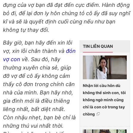
đựng của vợ bạn đã đạt đến cực điểm. Hành động
bỏ đi, để lại đơn ly hôn chứng tỏ cô ấy đã suy nghĩ
kĩ và sẽ là quyết định cuối cùng nếu như bạn
không tự thay đổi.
Bây giờ, bạn hãy đến xin lỗi
TIN LIÊN QUAN
vợ, xin lỗi chân thành và
đón
vợ con
về. Sau đó, hãy
thường xuyên chia sẻ, giúp
đỡ vợ để cô ấy không cảm
thấy cô đơn trong chính căn
Nhận lời cầu hôn dù
nhà của mình. Bạn hãy nhớ,
không thể sinh con, tôi
không ngờ mình cũng
gia đình mới là điều thiêng
chỉ là con cờ trong tay
liêng nhất, bất diệt nhất.
chồng
Còn nhậu nhẹt, bạn bè chỉ là
những thú vui nhất thời.