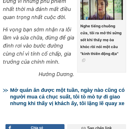
Đừng vì những phù phiếm
nhất thời mà đánh mất điều
quan trọng nhất cuộc đời.
Nghe tiếng chuông
Hi vọng bạn sớm nhận ra lỗi
cửa, tôi ra mở thì sửng
lầm và sửa chữa, đừng để gia
sốt khi thấy mẹ òa
đình rơi vào bước đường
khóc rồi nói một câu
cùng chỉ vì tính cố chấp, gia
"kinh thiên động địa"
trưởng của chính mình.
Hướng Dương.
Mở quán ăn được một tuần, ngày nào cũng có
người mua cả chục suất, tôi tò mò tự đi giao
nhưng khi thấy vị khách ấy, tôi lặng lẽ quay xe
Chia sẻ
Sao chép link