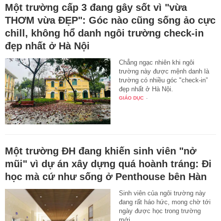
Một trường cấp 3 đang gây sốt vì "vừa
THƠM vừa ĐẸP": Góc nào cũng sống ảo cực
chill, không hổ danh ngôi trường check-in
đẹp nhất ở Hà Nội
Chẳng ngạc nhiên khi ngôi
trường này được mệnh danh là
trường có nhiều góc "check-in”
đẹp nhất ở Hà Nội.
GIÁO DỤC
-
Một trường ĐH đang khiến sinh viên "nở
mũi" vì dự án xây dựng quá hoành tráng: Đi
học mà cứ như sống ở Penthouse bên Hàn
Sinh viên của ngôi trường này
đang rất háo hức, mong chờ tới
ngày được học trong trường
mới.