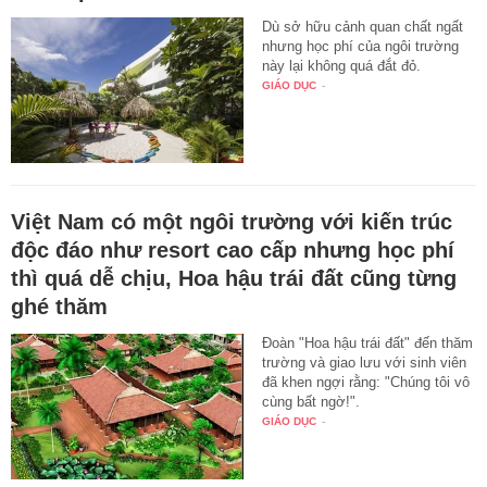
Dù sở hữu cảnh quan chất ngất
nhưng học phí của ngôi trường
này lại không quá đắt đỏ.
GIÁO DỤC
-
Việt Nam có một ngôi trường với kiến trúc
độc đáo như resort cao cấp nhưng học phí
thì quá dễ chịu, Hoa hậu trái đất cũng từng
ghé thăm
Đoàn "Hoa hậu trái đất" đến thăm
trường và giao lưu với sinh viên
đã khen ngợi rằng: "Chúng tôi vô
cùng bất ngờ!".
GIÁO DỤC
-