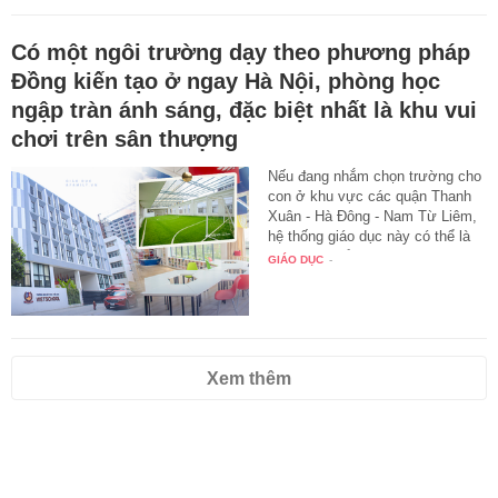
Có một ngôi trường dạy theo phương pháp
Đồng kiến tạo ở ngay Hà Nội, phòng học
ngập tràn ánh sáng, đặc biệt nhất là khu vui
chơi trên sân thượng
Nếu đang nhắm chọn trường cho
con ở khu vực các quận Thanh
Xuân - Hà Đông - Nam Từ Liêm,
hệ thống giáo dục này có thể là
một gợi ý để bạn tham khảo.
GIÁO DỤC
-
Xem thêm