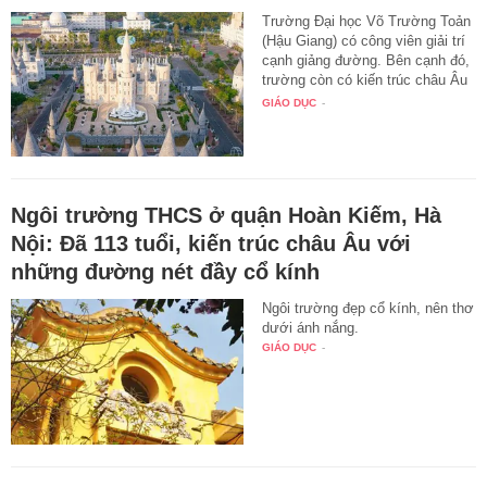
Trường Đại học Võ Trường Toản
(Hậu Giang) có công viên giải trí
cạnh giảng đường. Bên cạnh đó,
trường còn có kiến trúc châu Âu
với hàng trăm mái vòm, cột tháp.
GIÁO DỤC
-
Ngôi trường THCS ở quận Hoàn Kiếm, Hà
Nội: Đã 113 tuổi, kiến trúc châu Âu với
những đường nét đầy cổ kính
Ngôi trường đẹp cổ kính, nên thơ
dưới ánh nắng.
GIÁO DỤC
-