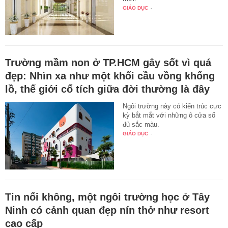
GIÁO DỤC
-
Trường mầm non ở TP.HCM gây sốt vì quá
đẹp: Nhìn xa như một khối cầu vồng khổng
lồ, thế giới cổ tích giữa đời thường là đây
Ngôi trường này có kiến trúc cực
kỳ bắt mắt với những ô cửa sổ
đủ sắc màu.
GIÁO DỤC
-
Tin nổi không, một ngôi trường học ở Tây
Ninh có cảnh quan đẹp nín thở như resort
cao cấp