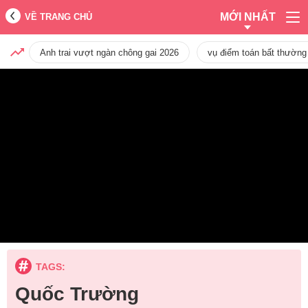
MỚI NHẤT
VỀ TRANG CHỦ
Anh trai vượt ngàn chông gai 2026
vụ điểm toán bất thường
TAGS:
Quốc Trường