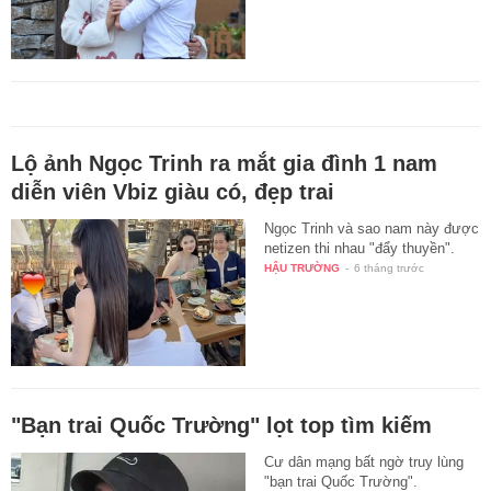
Lộ ảnh Ngọc Trinh ra mắt gia đình 1 nam
diễn viên Vbiz giàu có, đẹp trai
Ngọc Trinh và sao nam này được
netizen thi nhau "đẩy thuyền".
HẬU TRƯỜNG
-
6 tháng trước
"Bạn trai Quốc Trường" lọt top tìm kiếm
Cư dân mạng bất ngờ truy lùng
"bạn trai Quốc Trường".