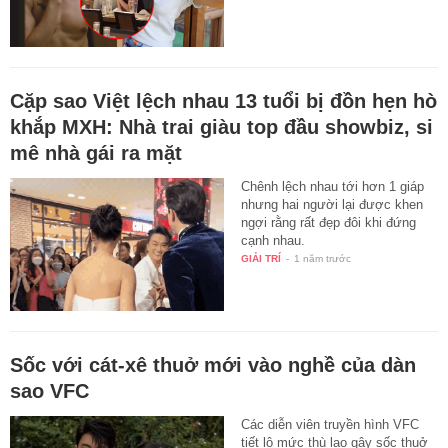
Cặp sao Việt lệch nhau 13 tuổi bị đồn hẹn hò
khắp MXH: Nhà trai giàu top đầu showbiz, si
mê nhà gái ra mặt
Chênh lệch nhau tới hơn 1 giáp
nhưng hai người lại được khen
ngợi rằng rất đẹp đôi khi đứng
cạnh nhau.
GIẢI TRÍ
-
1 năm trước
Sốc với cát-xê thuở mới vào nghề của dàn
sao VFC
Các diễn viên truyền hình VFC