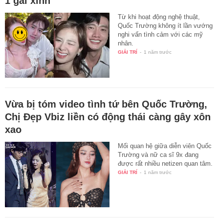
1 gái xinh
Từ khi hoạt động nghệ thuật,
Quốc Trường không ít lần vướng
nghi vấn tình cảm với các mỹ
nhân.
GIẢI TRÍ
-
1 năm trước
Vừa bị tóm video tình tứ bên Quốc Trường,
Chị Đẹp Vbiz liền có động thái càng gây xôn
xao
Mối quan hệ giữa diễn viên Quốc
Trường và nữ ca sĩ 9x đang
được rất nhiều netizen quan tâm.
GIẢI TRÍ
-
1 năm trước