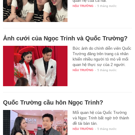
quan hệ của cả hai.
HẬU TRƯỜNG
-
5 tháng trước
Ảnh cưới của Ngọc Trinh và Quốc Trường?
Bức ảnh do chính diễn viên Quốc
Trường đăng trên trang cá nhân
khiến nhiều người tò mò về mối
quan hệ thực sự của 2 người.
HẬU TRƯỜNG
-
5 tháng trước
Quốc Trường cầu hôn Ngọc Trinh?
Mối quan hệ của Quốc Trường
và Ngọc Trinh bất ngờ trở thành
đề tài bàn tán.
HẬU TRƯỜNG
-
5 tháng trước