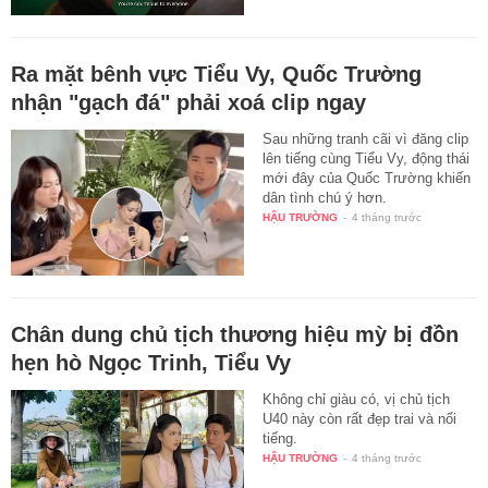
Ra mặt bênh vực Tiểu Vy, Quốc Trường
nhận "gạch đá" phải xoá clip ngay
Sau những tranh cãi vì đăng clip
lên tiếng cùng Tiểu Vy, động thái
mới đây của Quốc Trường khiến
dân tình chú ý hơn.
HẬU TRƯỜNG
-
4 tháng trước
Chân dung chủ tịch thương hiệu mỳ bị đồn
hẹn hò Ngọc Trinh, Tiểu Vy
Không chỉ giàu có, vị chủ tịch
U40 này còn rất đẹp trai và nổi
tiếng.
HẬU TRƯỜNG
-
4 tháng trước