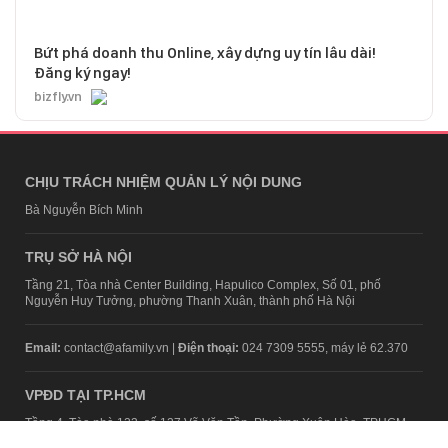
Bứt phá doanh thu Online, xây dựng uy tín lâu dài!
Đăng ký ngay!
bizfly.vn
CHỊU TRÁCH NHIỆM QUẢN LÝ NỘI DUNG
Bà Nguyễn Bích Minh
TRỤ SỞ HÀ NỘI
Tầng 21, Tòa nhà Center Building, Hapulico Complex, Số 01, phố
Nguyễn Huy Tưởng, phường Thanh Xuân, thành phố Hà Nội
Email:
contact@afamily.vn |
Điện thoại:
024 7309 5555, máy lẻ 62.370
VPĐD TẠI TP.HCM
Tầng 4, Tòa nhà 123, số 127 Võ Văn Tần, Phường Xuân Hòa, TPHCM