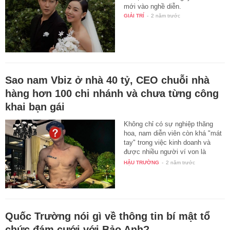
tiết lộ mức thù lao gây sốc thuở
mới vào nghề diễn.
GIẢI TRÍ
-
2 năm trước
Sao nam Vbiz ở nhà 40 tỷ, CEO chuỗi nhà
hàng hơn 100 chi nhánh và chưa từng công
khai bạn gái
Không chỉ có sự nghiệp thăng
hoa, nam diễn viên còn khá "mát
tay" trong việc kinh doanh và
được nhiều người ví von là
"phú…
HẬU TRƯỜNG
-
2 năm trước
Quốc Trường nói gì về thông tin bí mật tổ