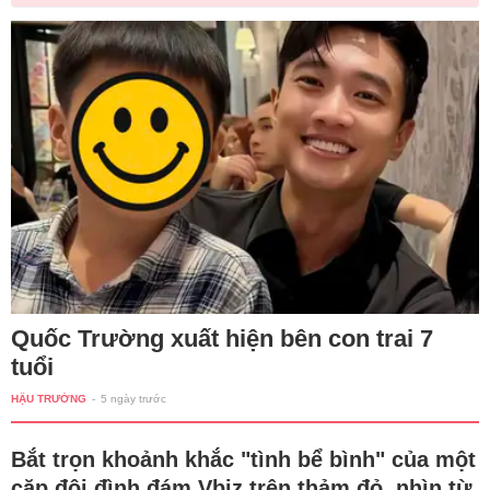
Quốc Trường xuất hiện bên con trai 7
tuổi
HẬU TRƯỜNG
-
5 ngày trước
Bắt trọn khoảnh khắc "tình bể bình" của một
cặp đôi đình đám Vbiz trên thảm đỏ, nhìn từ