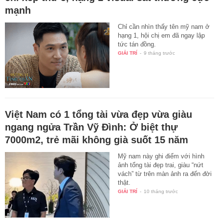
chỉ xếp thứ 5, hạng 1 visual sát thương cực
mạnh
Chỉ cần nhìn thấy tên mỹ nam ở
hạng 1, hội chị em đã ngay lập
tức tán đồng.
GIẢI TRÍ
-
9 tháng trước
Việt Nam có 1 tổng tài vừa đẹp vừa giàu
ngang ngửa Trần Vỹ Đình: Ở biệt thự
7000m2, trẻ mãi không già suốt 15 năm
Mỹ nam này ghi điểm với hình
ảnh tổng tài đẹp trai, giàu “nứt
vách” từ trên màn ảnh ra đến đời
thật.
GIẢI TRÍ
-
10 tháng trước