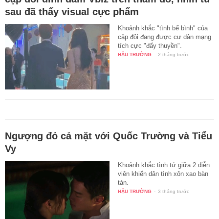
sau đã thấy visual cực phẩm
Khoảnh khắc "tình bể bình" của
cặp đôi đang được cư dân mạng
tích cực "đẩy thuyền".
HẬU TRƯỜNG
-
2 tháng trước
Ngượng đỏ cả mặt với Quốc Trường và Tiểu
Vy
Khoảnh khắc tình tứ giữa 2 diễn
viên khiến dân tình xôn xao bàn
tán.
HẬU TRƯỜNG
-
3 tháng trước