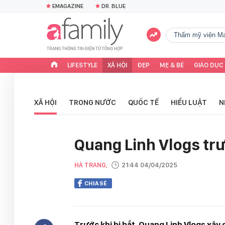
EMAGAZINE
DR. BLUE
Thẩm mỹ viện Ma
LIFESTYLE
XÃ HỘI
ĐẸP
MẸ & BÉ
GIÁO DỤC
XÃ HỘI
TRONG NƯỚC
QUỐC TẾ
HIỂU LUẬT
N
Quang Linh Vlogs trư
HÀ TRANG,
21:44 04/04/2025
CHIA SẺ
Trước khi bị bắt, Quang Linh Vlogs xây 