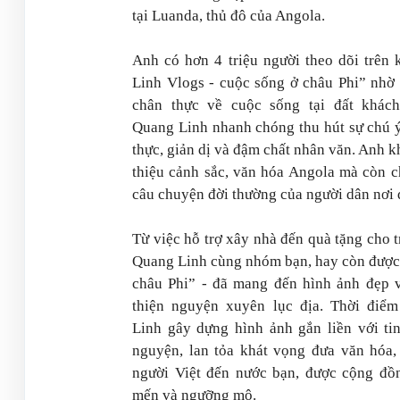
tại Luanda, thủ đô của Angola.
Anh có hơn 4 triệu người theo dõi trên 
Linh Vlog
s - cuộc sống ở châu Phi” nhờ
chân thực về cuộc sống tại đất khách
Quang Linh nhanh chóng thu hút sự chú ý
thực, giản dị và đậm chất nhân văn. Anh k
thiệu cảnh sắc, văn hóa Angola mà còn c
câu chuyện đời thường của người dân nơi 
Từ việc hỗ trợ xây nhà đến quà tặng cho 
Quang Linh cùng nhóm bạn, hay còn được 
châu Phi” - đã mang đến hình ảnh đẹp 
thiện nguyện xuyên lục địa. Thời điể
Linh gây dựng hình ảnh gắn liền với tin
nguyện, lan tỏa khát vọng đưa văn hóa, 
người Việt đến nước bạn, được cộng đ
mến và ngưỡng mộ.