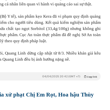
g cá nhân liên quan vì hành vi quảng cáo sai sự thật.
 (Bộ Y tế), sản phẩm kẹo Kera đã vi phạm quy định quảng
hiểm cho người tiêu dùng. Kết quả kiểm nghiệm sản phẩm
ứa chất tạo ngọt Sorbitol (33,4g/100g) nhưng không ghi
 thực phẩm. Cục An toàn thực phẩm đã đề nghị Sở An toàn
ý theo quy định pháp luật.
dõi, Quang Linh dừng cập nhật từ 8/3. Nhiều khán giả kêu
ủa Quang Linh đều bị ảnh hưởng nặng nề.
04/04/2025 20:42 (GMT +7)
Copy link
ia xử phạt Chị Em Rọt, Hoa hậu Thùy