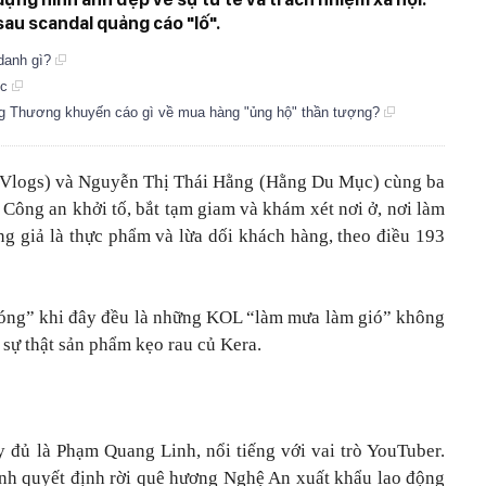
au scandal quảng cáo "lố".
 danh gì?
ục
g Thương khuyến cáo gì về mua hàng "ủng hộ" thần tượng?
 Vlog
s) và Nguyễn Thị Thái Hằng (Hằng Du Mục) cùng ba
 Công an khởi tố, bắt tạm giam và khám xét nơi ở, nơi làm
àng giả là thực phẩm và lừa dối khách hàng, theo điều 193
sóng” khi đây đều là những KOL “làm mưa làm gió” không
 sự thật sản phẩm kẹo rau củ Kera.
 đủ là Phạm Quang Linh, nổi tiếng với vai trò YouTuber.
nh quyết định rời quê hương Nghệ An xuất khẩu lao động