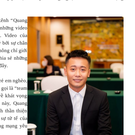
kênh “
Quang
 những video
. Video của
 bởi sự chân
hông chỉ giới
hia sẻ những
đây.
trẻ em nghèo,
gọi là “team
về khát vọng
m này, Quang
h thần thiện
sự tử tế của
ồng mạng yêu