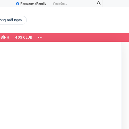
Fanpage aFamily
 nóng mỗi ngày
 ĐÌNH
40S CLUB