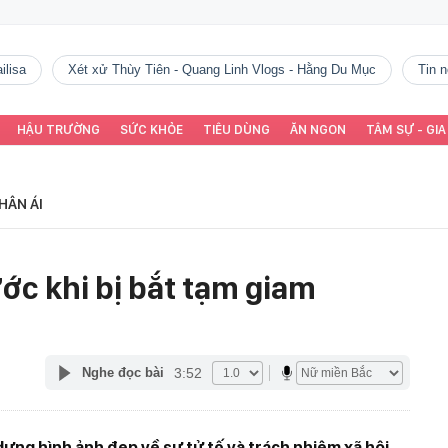
ilisa
Xét xử Thùy Tiên - Quang Linh Vlogs - Hằng Du Mục
tin
HẬU TRƯỜNG
SỨC KHỎE
TIÊU DÙNG
ĂN NGON
TÂM SỰ - GIA
HÂN ÁI
ớc khi bị bắt tạm giam
3:52
Nghe đọc bài
dựng hình ảnh đẹp về sự tử tế và trách nhiệm xã hội.