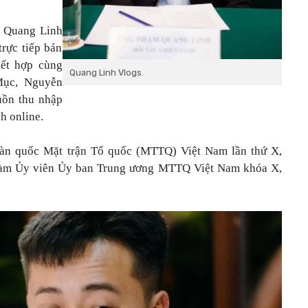
, Quang Linh
rực tiếp bán
kết hợp cùng
Quang Linh Vlogs
.
Mục, Nguyễn
uồn thu nhập
h online.
toàn quốc Mặt trận Tổ quốc (MTTQ) Việt Nam lần thứ X,
làm Ủy viên Ủy ban Trung ương MTTQ Việt Nam khóa X,