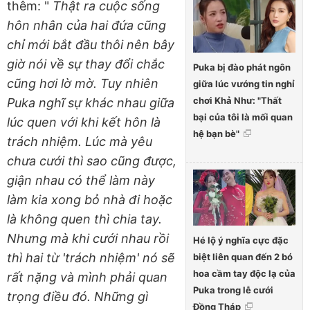
thêm: "
Thật ra cuộc sống
hôn nhân của hai đứa cũng
chỉ mới bắt đầu thôi nên bây
giờ nói về sự thay đổi chắc
Puka bị đào phát ngôn
cũng hơi lờ mờ. Tuy nhiên
giữa lúc vướng tin nghỉ
chơi Khả Như: "Thất
Puka nghĩ sự khác nhau giữa
bại của tôi là mối quan
lúc quen với khi kết hôn là
hệ bạn bè"
trách nhiệm. Lúc mà yêu
chưa cưới thì sao cũng được,
giận nhau có thể làm này
làm kia xong bỏ nhà đi hoặc
là không quen thì chia tay.
Nhưng mà khi cưới nhau rồi
Hé lộ ý nghĩa cực đặc
thì hai từ 'trách nhiệm' nó sẽ
biệt liên quan đến 2 bó
hoa cầm tay độc lạ của
rất nặng và mình phải quan
Puka trong lễ cưới
trọng điều đó. Những gì
Đồng Tháp