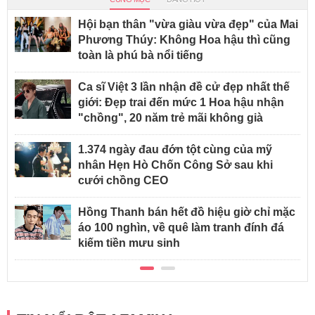
Hội bạn thân "vừa giàu vừa đẹp" của Mai
Phương Thúy: Không Hoa hậu thì cũng
toàn là phú bà nổi tiếng
Ca sĩ Việt 3 lần nhận đề cử đẹp nhất thế
giới: Đẹp trai đến mức 1 Hoa hậu nhận
"chồng", 20 năm trẻ mãi không già
1.374 ngày đau đớn tột cùng của mỹ
nhân Hẹn Hò Chốn Công Sở sau khi
cưới chồng CEO
Hồng Thanh bán hết đồ hiệu giờ chỉ mặc
áo 100 nghìn, về quê làm tranh đính đá
kiếm tiền mưu sinh
TIN NỔI BẬT AFAMILY