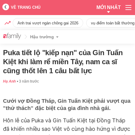
MỚI NHẤT
VỀ TRANG CHỦ
Anh trai vượt ngàn chông gai 2026
vụ điểm toán bất thường
Hậu trường
Puka tiết lộ "kiếp nạn" của Gin Tuấn
Kiệt khi làm rể miền Tây, nam ca sĩ
cũng thốt lên 1 câu bất lực
Hạ Anh
3 năm trước
Cưới vợ Đồng Tháp, Gin Tuấn Kiệt phải vượt qua
"thử thách" đặc biệt của gia đình nhà gái.
Hôn lễ của Puka và Gin Tuấn Kiệt tại Đồng Tháp
đã khiến nhiều sao Việt vô cùng hào hứng vì được