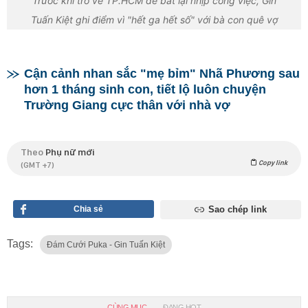
Trước khi trở về TP.HCM để bắt lại nhịp công việc, Gin
Tuấn Kiệt ghi điểm vì "hết ga hết số" với bà con quê vợ
Cận cảnh nhan sắc "mẹ bỉm" Nhã Phương sau
hơn 1 tháng sinh con, tiết lộ luôn chuyện
Trường Giang cực thân với nhà vợ
Theo
Phụ nữ mới
Copy link
(GMT +7)
Chia sẻ
Sao chép link
Tags:
Đám Cưới Puka - Gin Tuấn Kiệt
CÙNG MỤC
ĐANG HOT