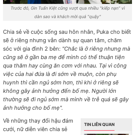
Trước đó, Gin Tuấn Kiệt cũng vượt qua nhiều "kiếp nạn" vì
dàn sao và khách mời quá "quậy"
Chia sẻ về cuộc sống sau hôn nhân, Puka cho biết
sẽ ở riêng nhưng vẫn dành sự quan tâm, chăm
sóc với gia đình 2 bên:
"Chắc là ở riêng nhưng mà
cũng sẽ ở gần ba mẹ để mình có thể thuận tiện
qua thăm hay cùng ăn cơm với nhau. Tại vì công
việc của hai đứa là đi sớm về muộn, còn phụ
huynh thì cần ngủ sớm hơn, thì khi ở riêng sẽ
không gây ảnh hưởng đến bố mẹ. Người lớn
thường sẽ đi ngủ sớm mà mình về trễ quá sẽ gây
ảnh hưởng cho bố mẹ".
Về những thay đổi hậu đám
TIN LIÊN QUAN
cưới, nữ diễn viên chia sẻ