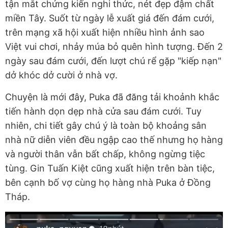
tận mắt chứng kiến nghi thức, nét đẹp đậm chất
miền Tây. Suốt từ ngày lễ xuất giá đến đám cưới,
trên mạng xã hội xuất hiện nhiều hình ảnh sao
Việt vui chơi, nhảy múa bỏ quên hình tượng. Đến 2
ngày sau đám cưới, đến lượt chú rể gặp "kiếp nạn"
dở khóc dở cười ở nhà vợ.
Chuyện là mới đây, Puka đã đăng tải khoảnh khắc
tiến hành dọn dẹp nhà cửa sau đám cưới. Tuy
nhiên, chi tiết gây chú ý là toàn bộ khoảng sân
nhà nữ diễn viên đều ngập cao thế nhưng họ hàng
và người thân vẫn bất chấp, không ngừng tiệc
tùng. Gin Tuấn Kiệt cũng xuất hiện trên bàn tiệc,
bên cạnh bố vợ cùng họ hàng nhà Puka ở Đồng
Tháp.