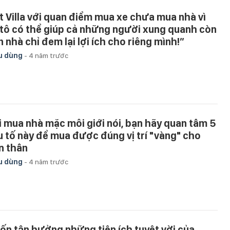
t Villa với quan điểm mua xe chưa mua nhà vì
 tô có thể giúp cả những người xung quanh còn
n nhà chỉ đem lại lợi ích cho riêng mình!”
u dùng
-
4 năm trước
i mua nhà mặc môi giới nói, bạn hãy quan tâm 5
u tố này để mua được đúng vị trí "vàng" cho
n thân
u dùng
-
4 năm trước
ốn tận hưởng những tiện ích tuyệt vời của