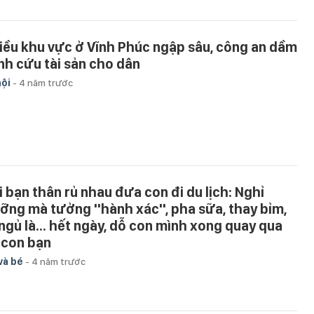
iều khu vực ở Vĩnh Phúc ngập sâu, công an dầm
nh cứu tài sản cho dân
hội
-
4 năm trước
i bạn thân rủ nhau đưa con đi du lịch: Nghỉ
ỡng mà tưởng ''hành xác'', pha sữa, thay bỉm,
 ngủ là... hết ngày, dỗ con mình xong quay qua
 con bạn
và bé
-
4 năm trước