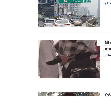
Xã 
Nh
xă
Lif
Cô
th
Côn