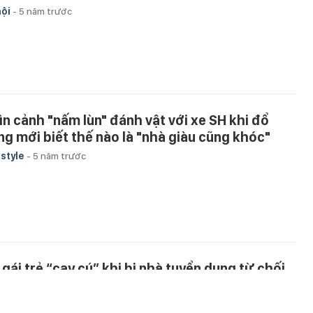
hội
-
5 năm trước
ìn cảnh "nấm lùn" đánh vật với xe SH khi đổ
ng mới biết thế nào là "nhà giàu cũng khóc"
estyle
-
5 năm trước
 gái trẻ “cay cú” khi bị nhà tuyển dụng từ chối
ẳng thừng chỉ vì đi làm bằng... bus
g sở
-
6 năm trước