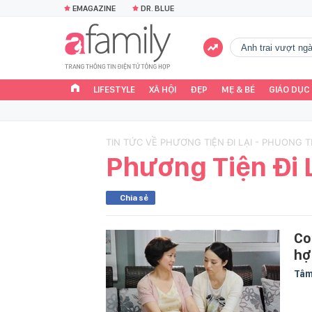
EMAGAZINE
DR. BLUE
Anh trai vượt n
LIFESTYLE
XÃ HỘI
ĐẸP
MẸ & BÉ
GIÁO DỤC
TIN TỨC VỀ PHƯƠNG TIỆN ĐI LẠI - PHUONG TI
Phương Tiện Đi 
Chia sẻ
Co
hợ
Tâm