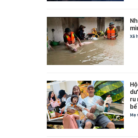
Nh
mì
Xã 
Hộ
dư
ru
bế
Mẹ 