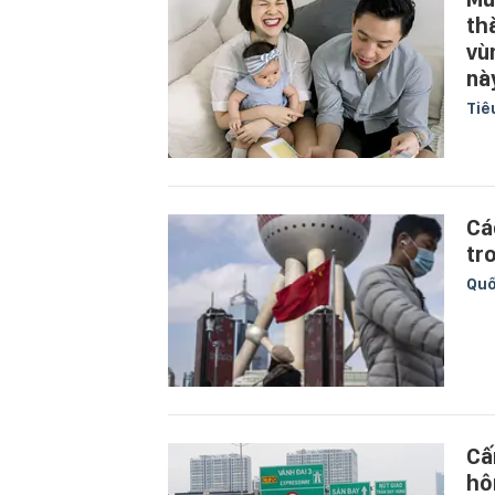
th
vù
nà
Tiê
Cá
tr
Quố
Cấ
hô