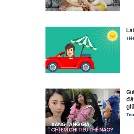
Lá
Tiê
Gi
đâ
gi
Tiê