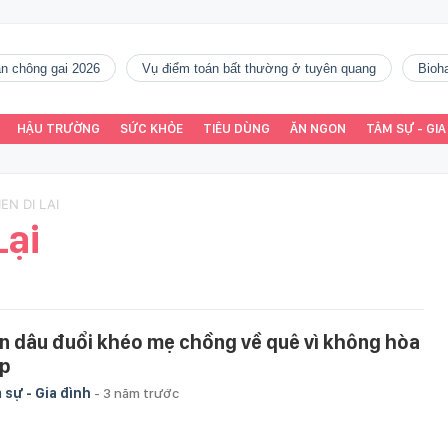
gàn chông gai 2026
vụ điểm toán bất thường ở tuyên quang
Bio
HẬU TRƯỜNG
SỨC KHỎE
TIÊU DÙNG
ĂN NGON
TÂM SỰ - GIA
EN DI LAI
Lại
n dâu đuổi khéo mẹ chồng về quê vì không hòa
p
 sự - Gia đình
-
3 năm trước