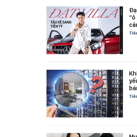
Đạ
“ô
că
Tiê
Kh
yế
bả
Tiê
Mu