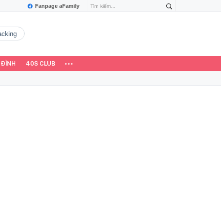
Fanpage aFamily
hacking
 ĐÌNH
40S CLUB