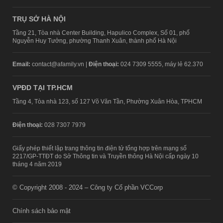
TRỤ SỞ HÀ NỘI
Tầng 21, Tòa nhà Center Building, Hapulico Complex, Số 01, phố
Nguyễn Huy Tưởng, phường Thanh Xuân, thành phố Hà Nội
Email:
contact@afamily.vn |
Điện thoại:
024 7309 5555, máy lẻ 62.370
VPĐD TẠI TP.HCM
Tầng 4, Tòa nhà 123, số 127 Võ Văn Tần, Phường Xuân Hòa, TPHCM
Điện thoại:
028 7307 7979
Giấy phép thiết lập trang thông tin điện tử tổng hợp trên mạng số
2217/GP-TTĐT do Sở Thông tin và Truyền thông Hà Nội cấp ngày 10
tháng 4 năm 2019
© Copyright 2008 - 2024 – Công ty Cổ phần VCCorp
Chính sách bảo mật