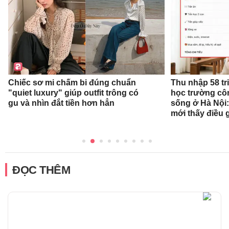
Chiếc sơ mi chấm bi đúng chuẩn
Thu nhập 58 tr
"quiet luxury" giúp outfit trông có
học trường cô
gu và nhìn đắt tiền hơn hẳn
sống ở Hà Nội:
mới thấy điều 
ĐỌC THÊM