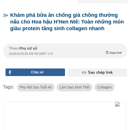
Khám phá bữa ăn chống già chồng thường
nấu cho Hoa hậu H'Hen Niê: Toàn những món
giàu protein tăng sinh collagen nhanh
Theo
Phụ nữ số
Copy link
20/04/2025 09:10 (GMT +7)
Chia sẻ
Sao chép link
Tags:
Phụ Nữ Sau Tuổi 40
Làm Sao Xinh Thế!
Collagen