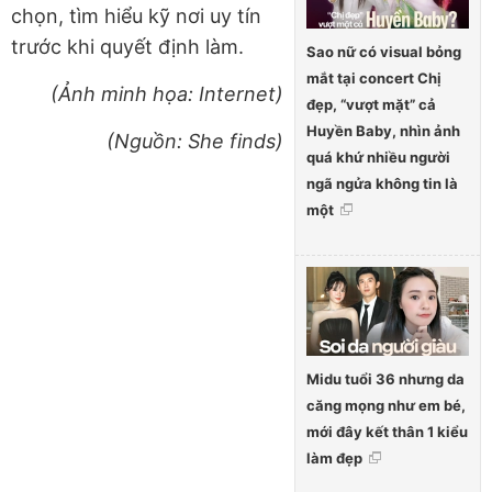
chọn, tìm hiểu kỹ nơi uy tín
trước khi quyết định làm.
Sao nữ có visual bỏng
mắt tại concert Chị
(Ảnh minh họa: Internet)
đẹp, “vượt mặt” cả
Huyền Baby, nhìn ảnh
(Nguồn: She finds)
quá khứ nhiều người
ngã ngửa không tin là
một
Midu tuổi 36 nhưng da
căng mọng như em bé,
mới đây kết thân 1 kiểu
làm đẹp