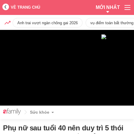
MỚI NHẤT
VỀ TRANG CHỦ
Anh trai vượt ngàn chông gai 2026
vụ điểm toán bất thường
Sức khỏe
Phụ nữ sau tuổi 40 nên duy trì 5 thói