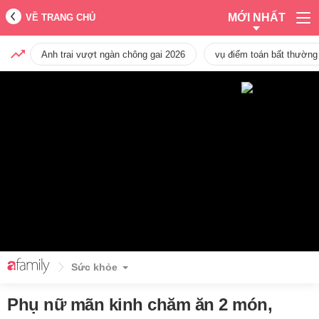
MỚI NHẤT
VỀ TRANG CHỦ
Anh trai vượt ngàn chông gai 2026
vụ điểm toán bất thường
Sức khỏe
Phụ nữ mãn kinh chăm ăn 2 món,