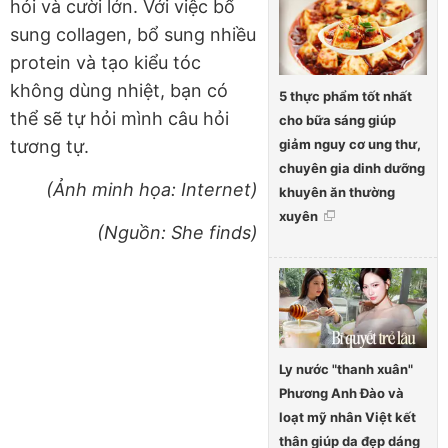
hỏi và cười lớn. Với việc bổ
sung collagen, bổ sung nhiều
protein và tạo kiểu tóc
không dùng nhiệt, bạn có
5 thực phẩm tốt nhất
thể sẽ tự hỏi mình câu hỏi
cho bữa sáng giúp
giảm nguy cơ ung thư,
tương tự.
chuyên gia dinh dưỡng
(Ảnh minh họa: Internet)
khuyên ăn thường
xuyên
(Nguồn: She finds)
Ly nước "thanh xuân"
Phương Anh Đào và
loạt mỹ nhân Việt kết
thân giúp da đẹp dáng