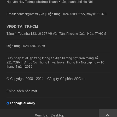
Nguyễn Huy Tưởng, phường Thanh Xuân, thành phố Hà Nội
Email:
contact@afamily.vn |
Điện thoại:
024 7309 5555, máy lẻ 62.370
VPĐD TẠI TP.HCM
Tầng 4, Tòa nhà 123, số 127 Võ Văn Tần, Phường Xuân Hòa, TPHCM
Điện thoại:
028 7307 7979
Giấy phép thiết lập trang thông tin điện tử tổng hợp trên mạng số
2217/GP-TTĐT do Sở Thông tin và Truyền thông Hà Nội cấp ngày 10
tháng 4 năm 2019
© Copyright 2008 - 2024 – Công ty Cổ phần VCCorp
Chính sách bảo mật
Fanpage aFamily
Xem bản Desktop