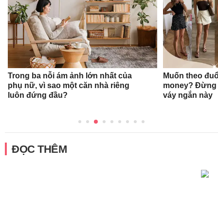
Trong ba nỗi ám ảnh lớn nhất của
Muốn theo đuổ
phụ nữ, vì sao một căn nhà riêng
money? Đừng 
luôn đứng đầu?
váy ngắn này
ĐỌC THÊM