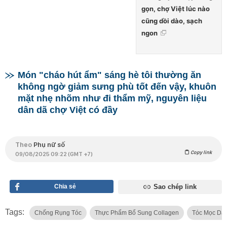
gọn, chợ Việt lúc nào
cũng dồi dào, sạch
ngon
Món "cháo hút ẩm" sáng hè tôi thường ăn
không ngờ giảm sưng phù tốt đến vậy, khuôn
mặt nhẹ nhõm như đi thẩm mỹ, nguyên liệu
dân dã chợ Việt có đầy
Theo
Phụ nữ số
Copy link
09/08/2025 09:22 (GMT +7)
Chia sẻ
Sao chép link
Tags:
Chống Rụng Tóc
Thực Phẩm Bổ Sung Collagen
Tóc Mọc Dày