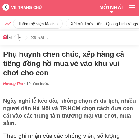
MỚI NHẤT
VỀ TRANG CHỦ
Thẩm mỹ viện Mailisa
Xét xử Thùy Tiên - Quang Linh Vlogs
Xã hội
Phụ huynh chen chúc, xếp hàng cả
tiếng đồng hồ mua vé vào khu vui
chơi cho con
Hương Thu
10 năm trước
Ngày nghỉ lễ kéo dài, không chọn đi du lịch, nhiều
người dân Hà Nội và TP.HCM chọn cách đưa con
cái vào các trung tâm thương mại vui chơi, mua
sắm.
Theo ghi nhận của các phóng viên, số lượng