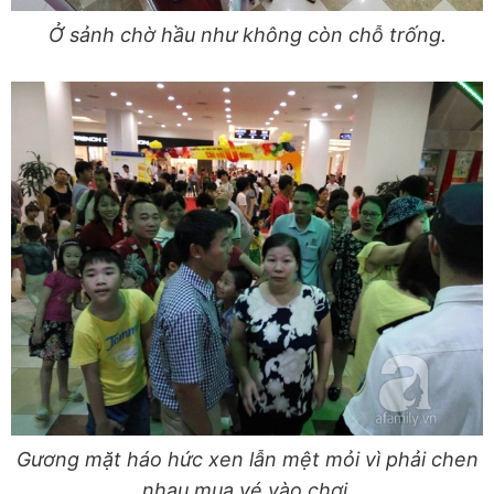
Ở sảnh chờ hầu như không còn chỗ trống.
Gương mặt háo hức xen lẫn mệt mỏi vì phải chen
nhau mua vé vào chơi.