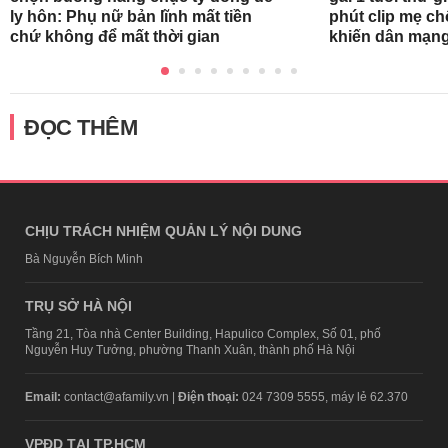
ly hôn: Phụ nữ bản lĩnh mất tiền
phút clip mẹ ch
chứ không để mất thời gian
khiến dân mạng
ĐỌC THÊM
CHỊU TRÁCH NHIỆM QUẢN LÝ NỘI DUNG
Bà Nguyễn Bích Minh
TRỤ SỞ HÀ NỘI
Tầng 21, Tòa nhà Center Building, Hapulico Complex, Số 01, phố
Nguyễn Huy Tưởng, phường Thanh Xuân, thành phố Hà Nội
Email:
contact@afamily.vn |
Điện thoại:
024 7309 5555, máy lẻ 62.370
VPĐD TẠI TP.HCM