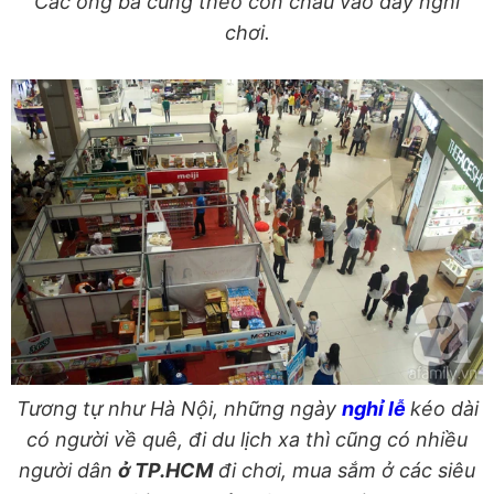
Các ông bà cũng theo con cháu vào đây nghỉ
chơi.
Tương tự như Hà Nội, những ngày
nghỉ lễ
kéo dài
có người về quê, đi du lịch xa thì cũng có nhiều
người dân
ở TP.HCM
đi chơi, mua sắm ở các siêu