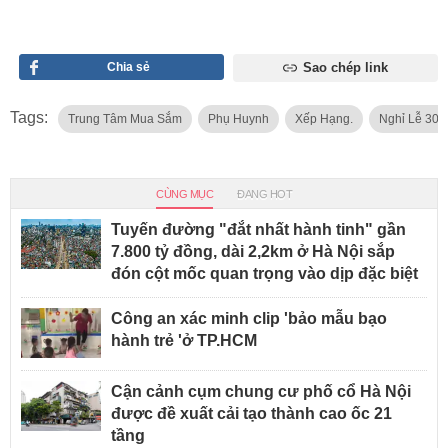
Chia sẻ
Sao chép link
Tags:
Trung Tâm Mua Sắm
Phụ Huynh
Xếp Hạng.
Nghỉ Lễ 30/
CÙNG MỤC
ĐANG HOT
Tuyến đường "đắt nhất hành tinh" gần
7.800 tỷ đồng, dài 2,2km ở Hà Nội sắp
đón cột mốc quan trọng vào dịp đặc biệt
Công an xác minh clip 'bảo mẫu bạo
hành trẻ 'ở TP.HCM
Cận cảnh cụm chung cư phố cổ Hà Nội
được đề xuất cải tạo thành cao ốc 21
tầng