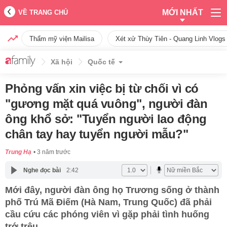
MỚI NHẤT
VỀ TRANG CHỦ
Thẩm mỹ viện Mailisa
Xét xử Thùy Tiên - Quang Linh Vlogs
Xã hội
Quốc tế
Phỏng vấn xin việc bị từ chối vì có
"gương mặt quá vuông", người đàn
ông khổ sở: "Tuyển người lao động
chân tay hay tuyển người mẫu?"
Trung Hạ
3 năm trước
Nghe đọc bài
2:42
Mới đây, người đàn ông họ Trương sống ở thành
phố Trú Mã Điếm (Hà Nam, Trung Quốc) đã phải
cầu cứu các phóng viên vì gặp phải tình huống
trớ trêu.