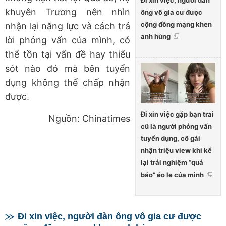
Đi xin việc, người đàn
khuyên Trương nên nhìn
ông vô gia cư được
cộng đồng mạng khen
nhận lại năng lực và cách trả
anh hùng
lời phỏng vấn của mình, có
thể tồn tại vấn đề hay thiếu
sót nào đó mà bên tuyển
dụng không thể chấp nhận
được.
Đi xin việc gặp bạn trai
Nguồn: Chinatimes
cũ là người phỏng vấn
tuyển dụng, cô gái
nhận triệu view khi kể
lại trải nghiệm “quả
báo” éo le của mình
Đi xin việc, người đàn ông vô gia cư được