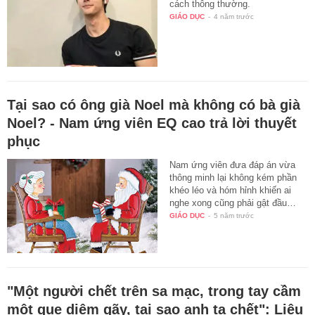
cách thông thường.
GIÁO DỤC
-
4 năm trước
Tại sao có ông già Noel mà không có bà già
Noel? - Nam ứng viên EQ cao trả lời thuyết
phục
Nam ứng viên đưa đáp án vừa
thông minh lại không kém phần
khéo léo và hóm hỉnh khiến ai
nghe xong cũng phải gật đầu…
GIÁO DỤC
-
5 năm trước
"Một người chết trên sa mạc, trong tay cầm
một que diêm gãy, tại sao anh ta chết": Liệu