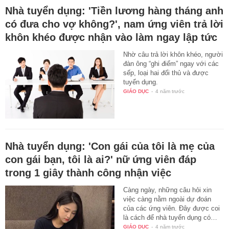
Nhà tuyển dụng: 'Tiền lương hàng tháng anh
có đưa cho vợ không?', nam ứng viên trả lời
khôn khéo được nhận vào làm ngay lập tức
Nhờ câu trả lời khôn khéo, người
đàn ông “ghi điểm” ngay với các
sếp, loại hai đối thủ và được
tuyển dụng.
GIÁO DỤC
-
4 năm trước
Nhà tuyển dụng: 'Con gái của tôi là mẹ của
con gái bạn, tôi là ai?' nữ ứng viên đáp
trong 1 giây thành công nhận việc
Càng ngày, những câu hỏi xin
việc càng nằm ngoài dự đoán
của các ứng viên. Đây được coi
là cách để nhà tuyển dụng có…
GIÁO DỤC
-
4 năm trước