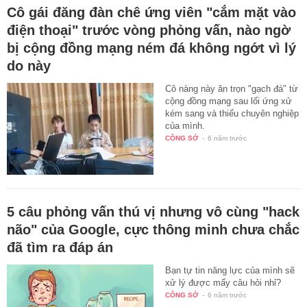
Cô gái đăng đàn chê ứng viên "cắm mặt vào
điện thoại" trước vòng phỏng vấn, nào ngờ
bị cộng đồng mạng ném đá không ngớt vì lý
do này
Cô nàng này ăn trọn "gạch đá" từ
cộng đồng mạng sau lối ứng xử
kém sang và thiếu chuyên nghiệp
của mình.
CÔNG SỞ
-
6 năm trước
5 câu phỏng vấn thú vị nhưng vô cùng "hack
não" của Google, cực thông minh chưa chắc
đã tìm ra đáp án
Bạn tự tin năng lực của mình sẽ
xử lý được mấy câu hỏi nhỉ?
CÔNG SỞ
-
6 năm trước