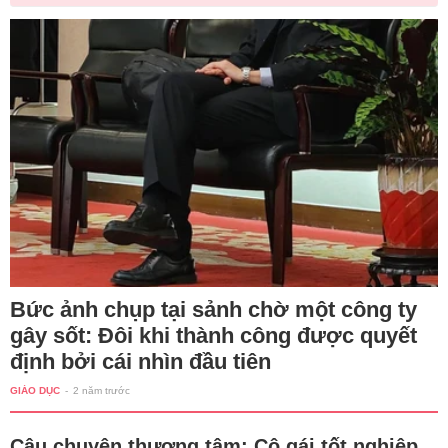
Bức ảnh chụp tại sảnh chờ một công ty
gây sốt: Đôi khi thành công được quyết
định bởi cái nhìn đầu tiên
GIÁO DỤC
-
2 năm trước
Câu chuyện thương tâm: Cô gái tốt nghiệp