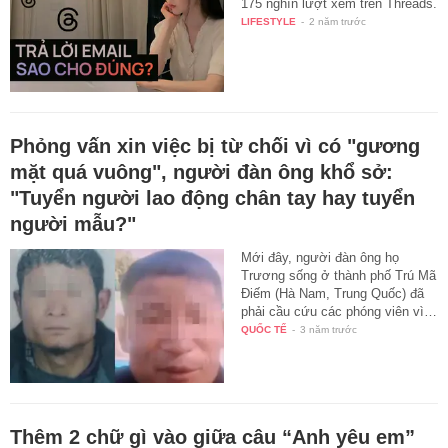
175 nghìn lượt xem trên Threads.
LIFESTYLE
-
2 năm trước
Phỏng vấn xin việc bị từ chối vì có "gương
mặt quá vuông", người đàn ông khổ sở:
"Tuyển người lao động chân tay hay tuyển
người mẫu?"
Mới đây, người đàn ông họ
Trương sống ở thành phố Trú Mã
Điếm (Hà Nam, Trung Quốc) đã
phải cầu cứu các phóng viên vì…
QUỐC TẾ
-
3 năm trước
Thêm 2 chữ gì vào giữa câu “Anh yêu em”