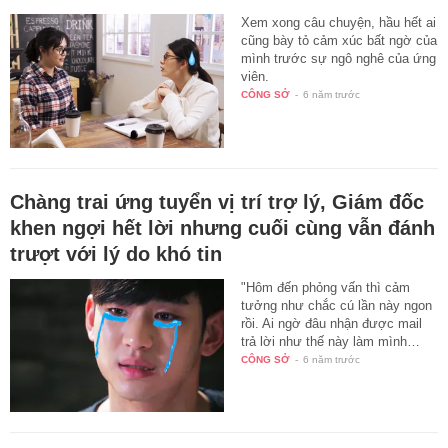
Xem xong câu chuyện, hầu hết ai
cũng bày tỏ cảm xúc bất ngờ của
mình trước sự ngô nghê của ứng
viên.
CÔNG SỞ
-
6 năm trước
Chàng trai ứng tuyển vị trí trợ lý, Giám đốc
khen ngợi hết lời nhưng cuối cùng vẫn đánh
trượt với lý do khó tin
"Hôm đến phỏng vấn thì cảm
tưởng như chắc cú lần này ngon
rồi. Ai ngờ đâu nhận được mail
trả lời như thế này làm mình…
CÔNG SỞ
-
6 năm trước