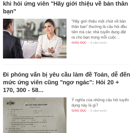
khi hỏi ứng viên "Hãy giới thiệu về bản thân
bạn"
“Hãy giới thiệu một chút về bản
thân bạn” thường là câu hỏi đầu
tiên mà các nhà tuyển dụng đặt
ra cho bạn trong mỗi cuộc…
GIÁO DỤC
-
4 năm trước
Đi phỏng vấn bị yêu cầu làm đề Toán, dễ đến
mức ứng viên cũng "ngơ ngác": Hỏi 20 +
170, 300 - 58...
Ý nghĩa của những câu hỏi tuyển
dụng này là gì?
GIÁO DỤC
-
4 năm trước