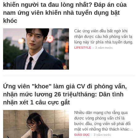
khiến người ta đau lòng nhất? Đáp án của
nam ứng viên khiến nhà tuyển dụng bật
khóc
Các ứng viên đều bất ngờ khi
nhận được câu hỏi phỏng vấn lạ
lùng này từ phía nhà tuyển dụng.
LIFESTYLE
-
3 năm trước
Ứng viên "khoe" làm giả CV đi phỏng vấn,
nhận mức lương 26 triệu/tháng: Dân tình
nhận xét 1 câu cực gắt
Nhiều dân mạng cho rằng qua
được vòng phỏng vấn chỉ là
bước đầu, ứng viên sẽ phải đối
mặt với những thử thách khác…
GIÁO DỤC
-
3 năm trước