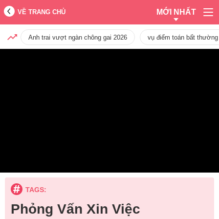
MỚI NHẤT
VỀ TRANG CHỦ
Anh trai vượt ngàn chông gai 2026
vụ điểm toán bất thường
TAGS:
Phỏng Vấn Xin Việc