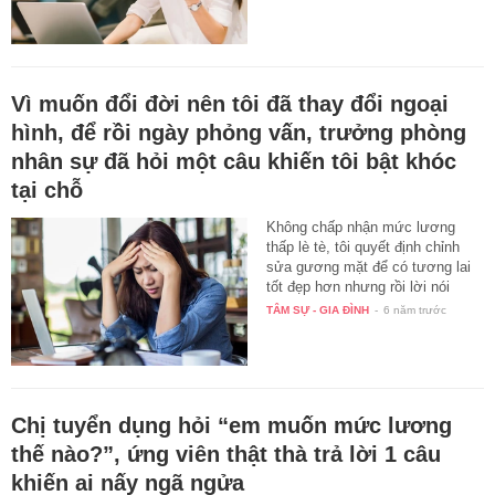
Vì muốn đổi đời nên tôi đã thay đổi ngoại
hình, để rồi ngày phỏng vấn, trưởng phòng
nhân sự đã hỏi một câu khiến tôi bật khóc
tại chỗ
Không chấp nhận mức lương
thấp lè tè, tôi quyết định chỉnh
sửa gương mặt để có tương lai
tốt đẹp hơn nhưng rồi lời nói
của…
TÂM SỰ - GIA ĐÌNH
-
6 năm trước
Chị tuyển dụng hỏi “em muốn mức lương
thế nào?”, ứng viên thật thà trả lời 1 câu
khiến ai nấy ngã ngửa