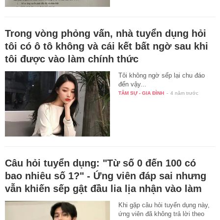
Trong vòng phỏng vấn, nhà tuyển dụng hỏi
tôi có ô tô không và cái kết bất ngờ sau khi
tôi được vào làm chính thức
Tôi không ngờ sếp lại chu đáo
đến vậy...
TÂM SỰ - GIA ĐÌNH
-
4 năm trước
Câu hỏi tuyển dụng: "Từ số 0 đến 100 có
bao nhiêu số 1?" - Ứng viên đáp sai nhưng
vẫn khiến sếp gật đầu lia lịa nhận vào làm
Khi gặp câu hỏi tuyển dụng này,
ứng viên đã không trả lời theo