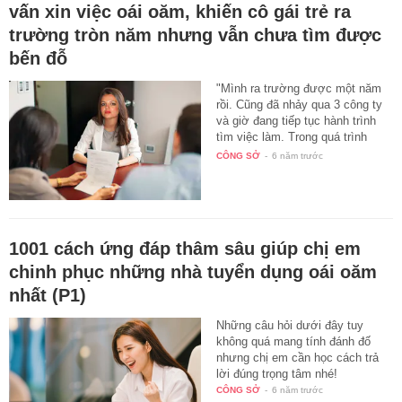
vấn xin việc oái oăm, khiến cô gái trẻ ra
trường tròn năm nhưng vẫn chưa tìm được
bến đỗ
"Mình ra trường được một năm
rồi. Cũng đã nhảy qua 3 công ty
và giờ đang tiếp tục hành trình
tìm việc làm. Trong quá trình
xin…
CÔNG SỞ
-
6 năm trước
1001 cách ứng đáp thâm sâu giúp chị em
chinh phục những nhà tuyển dụng oái oăm
nhất (P1)
Những câu hỏi dưới đây tuy
không quá mang tính đánh đố
nhưng chị em cần học cách trả
lời đúng trọng tâm nhé!
CÔNG SỞ
-
6 năm trước