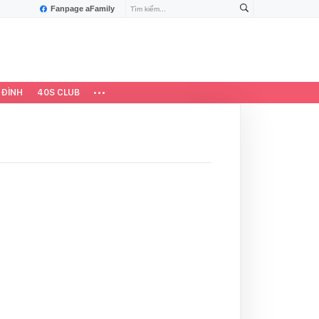
Fanpage aFamily
 ĐÌNH
40S CLUB