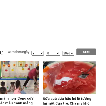
c
Xem theo ngày
XEM
mầm non 'đóng cửa'
Nửa quả dưa hấu hé lộ tương
bảo mẫu đánh mắng,
lai một đứa trẻ: Cha mẹ khó