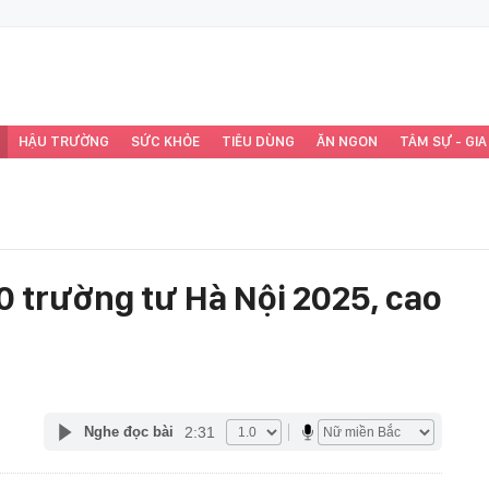
HẬU TRƯỜNG
SỨC KHỎE
TIÊU DÙNG
ĂN NGON
TÂM SỰ - GIA
10 trường tư Hà Nội 2025, cao
2:31
Nghe đọc bài