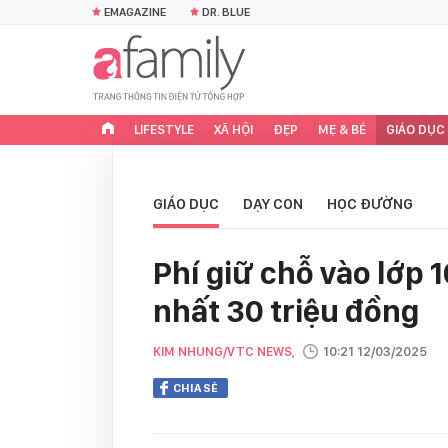
EMAGAZINE
DR. BLUE
LIFESTYLE
XÃ HỘI
ĐẸP
MẸ & BÉ
GIÁO DỤC
GIÁO DỤC
DẠY CON
HỌC ĐƯỜNG
Phí giữ chỗ vào lớp 
nhất 30 triệu đồng
KIM NHUNG/VTC NEWS,
10:21 12/03/2025
CHIA SẺ