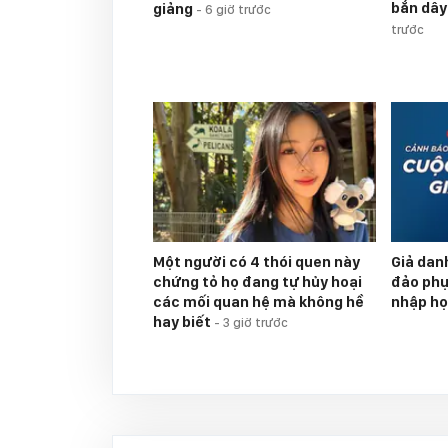
bắn dây
giảng
-
6 giờ trước
trước
Một người có 4 thói quen này
Giả dan
chứng tỏ họ đang tự hủy hoại
đảo phụ
các mối quan hệ mà không hề
nhập h
hay biết
-
3 giờ trước