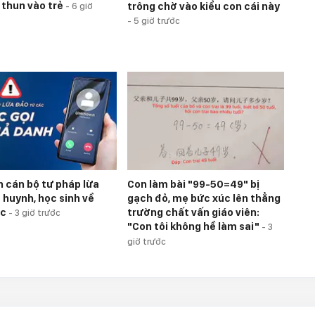
 thun vào trẻ
trông chờ vào kiểu con cái này
-
6 giờ
-
5 giờ trước
h cán bộ tư pháp lừa
Con làm bài "99-50=49" bị
 huynh, học sinh về
gạch đỏ, mẹ bức xúc lên thẳng
ọc
trường chất vấn giáo viên:
-
3 giờ trước
"Con tôi không hề làm sai"
-
3
giờ trước