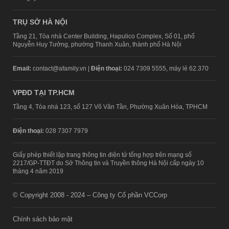
TRỤ SỞ HÀ NỘI
Tầng 21, Tòa nhà Center Building, Hapulico Complex, Số 01, phố
Nguyễn Huy Tưởng, phường Thanh Xuân, thành phố Hà Nội
Email:
contact@afamily.vn |
Điện thoại:
024 7309 5555, máy lẻ 62.370
VPĐD TẠI TP.HCM
Tầng 4, Tòa nhà 123, số 127 Võ Văn Tần, Phường Xuân Hòa, TPHCM
Điện thoại:
028 7307 7979
Giấy phép thiết lập trang thông tin điện tử tổng hợp trên mạng số
2217/GP-TTĐT do Sở Thông tin và Truyền thông Hà Nội cấp ngày 10
tháng 4 năm 2019
© Copyright 2008 - 2024 – Công ty Cổ phần VCCorp
Chính sách bảo mật