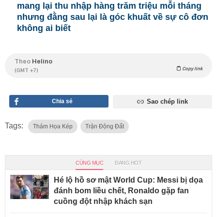
mang lại thu nhập hàng trăm triệu mỗi tháng
nhưng đằng sau lại là góc khuất về sự cô đơn
không ai biết
Theo
Helino
Copy link
(GMT +7)
Chia sẻ
Sao chép link
Tags:
Thảm Họa Kép
Trận Động Đất
CÙNG MỤC
ĐANG HOT
Hé lộ hồ sơ mật World Cup: Messi bị dọa
đánh bom liều chết, Ronaldo gặp fan
cuồng đột nhập khách sạn