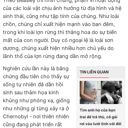
Theo Beasley thì nhìn chung, phạm vi hoạt động
của các loài vật chịu ảnh hưởng từ địa hình và hệ
sinh thái, cũng như tập tính của chúng. Như loài
chồn, chúng chỉ xuất hiện mạnh vào ban đêm,
trong khi loài lợn rừng thì thăng hoa do sự biến
mất của con người. Duy có ngoại lệ là loài sơn
dương, chúng xuất hiện nhiều hơn chủ yếu do
lãnh thổ của lợn rừng đang dần mở rộng.
Nghiên cứu lần này là bằng
TIN LIÊN QUAN
chứng đầu tiên cho thấy sự
sống tự nhiên đã dần hồi
sinh sau thảm họa kinh
khủng như phóng xạ, giống
như những gì từng xảy ra ở
Tìm anh họ của bạn
Chernobyl - nơi thiên nhiên
trai để trả thù, cô gái
rơi vào lưới tình với đối
cũng đang phát triển rất