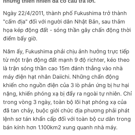
nhưng thiên nhiên đã có câu trả lời.
Ngày 22/4/2011, thành phố Fukushima trở thành
"cấm địa" đối với người dân Nhật Bản, sau thảm
họa kép động đất - sóng thần gây chấn động thời
điểm bấy giờ.
Năm ấy, Fukushima phải chịu ảnh hưởng trực tiếp
từ một trận động đất mạnh 9 độ richter, kéo theo
là trận sóng thần cao 15m đánh thẳng vào nhà
máy điện hạt nhân Daiichi. Những chấn động
khiến cho nguồn điện của 3 lò phản ứng bị hư hại
nặng, khiến phóng xạ bị đẩy ra ngoài tự nhiên. Chỉ
trong vòng 3 ngày, toàn bộ lõi hạt phóng xạ của
đã tan chảy, buộc giới chức địa phương phải phát
lệnh sơ tán khẩn cấp đối với toàn bộ cư dân trong
bán kính hơn 1.100km2 xung quanh nhà máy.