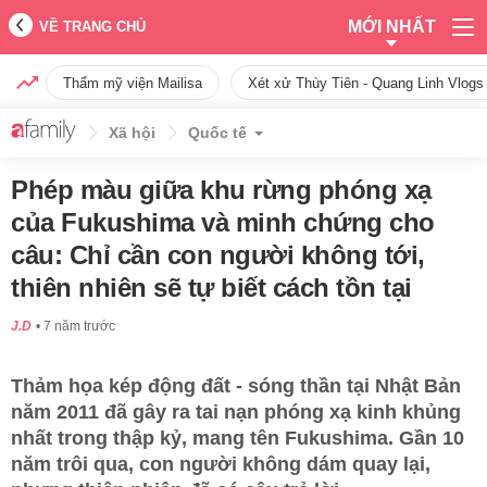
MỚI NHẤT
VỀ TRANG CHỦ
Thẩm mỹ viện Mailisa
Xét xử Thùy Tiên - Quang Linh Vlogs
Xã hội
Quốc tế
Phép màu giữa khu rừng phóng xạ
của Fukushima và minh chứng cho
câu: Chỉ cần con người không tới,
thiên nhiên sẽ tự biết cách tồn tại
J.D
7 năm trước
Thảm họa kép động đất - sóng thần tại Nhật Bản
năm 2011 đã gây ra tai nạn phóng xạ kinh khủng
nhất trong thập kỷ, mang tên Fukushima. Gần 10
năm trôi qua, con người không dám quay lại,