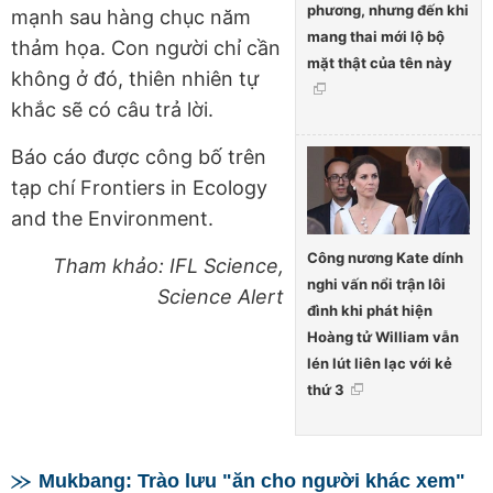
phương, nhưng đến khi
mạnh sau hàng chục năm
mang thai mới lộ bộ
thảm họa. Con người chỉ cần
mặt thật của tên này
không ở đó, thiên nhiên tự
khắc sẽ có câu trả lời.
Báo cáo được công bố trên
tạp chí Frontiers in Ecology
and the Environment.
Công nương Kate dính
Tham khảo: IFL Science,
nghi vấn nổi trận lôi
Science Alert
đình khi phát hiện
Hoàng tử William vẫn
lén lút liên lạc với kẻ
thứ 3
Mukbang: Trào lưu "ăn cho người khác xem"