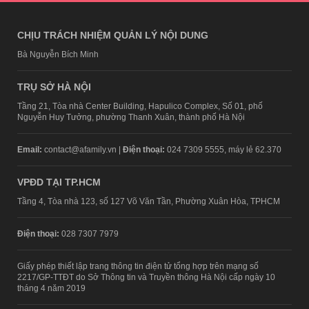
CHỊU TRÁCH NHIỆM QUẢN LÝ NỘI DUNG
Bà Nguyễn Bích Minh
TRỤ SỞ HÀ NỘI
Tầng 21, Tòa nhà Center Building, Hapulico Complex, Số 01, phố
Nguyễn Huy Tưởng, phường Thanh Xuân, thành phố Hà Nội
Email:
contact@afamily.vn |
Điện thoại:
024 7309 5555, máy lẻ 62.370
VPĐD TẠI TP.HCM
Tầng 4, Tòa nhà 123, số 127 Võ Văn Tần, Phường Xuân Hòa, TPHCM
Điện thoại:
028 7307 7979
Giấy phép thiết lập trang thông tin điện tử tổng hợp trên mạng số
2217/GP-TTĐT do Sở Thông tin và Truyền thông Hà Nội cấp ngày 10
tháng 4 năm 2019