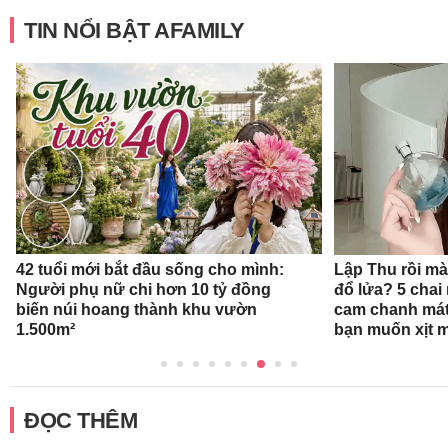
TIN NỔI BẬT AFAMILY
42 tuổi mới bắt đầu sống cho mình:
Lập Thu rồi mà
Người phụ nữ chi hơn 10 tỷ đồng
đổ lửa? 5 cha
biến núi hoang thành khu vườn
cam chanh mát
1.500m²
bạn muốn xịt 
ĐỌC THÊM