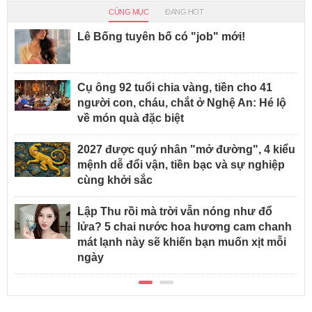
CÙNG MỤC
ĐANG HOT
Lê Bống tuyên bố có "job" mới!
Cụ ông 92 tuổi chia vàng, tiền cho 41
người con, cháu, chắt ở Nghệ An: Hé lộ
về món quà đặc biệt
2027 được quý nhân "mở đường", 4 kiểu
mệnh dễ đổi vận, tiền bạc và sự nghiệp
cùng khởi sắc
Lập Thu rồi mà trời vẫn nóng như đổ
lửa? 5 chai nước hoa hương cam chanh
mát lạnh này sẽ khiến bạn muốn xịt mỗi
ngày