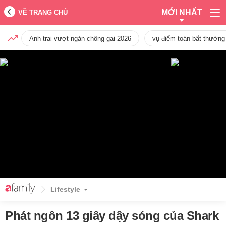
MỚI NHẤT
VỀ TRANG CHỦ
Anh trai vượt ngàn chông gai 2026
vụ điểm toán bất thường
Lifestyle
Phát ngôn 13 giây dậy sóng của Shark