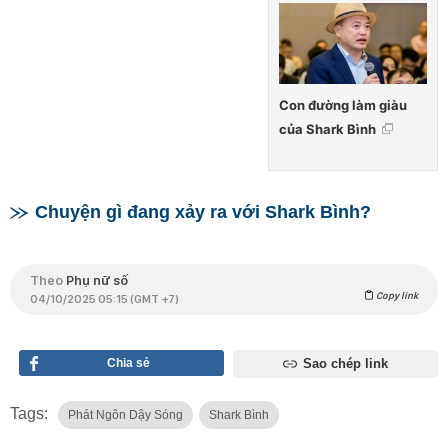
Con đường làm giàu
của Shark Bình
Chuyện gì đang xảy ra với Shark Bình?
Theo
Phụ nữ số
Copy link
04/10/2025 05:15 (GMT +7)
Chia sẻ
Sao chép link
Tags:
Phát Ngôn Dậy Sóng
Shark Bình