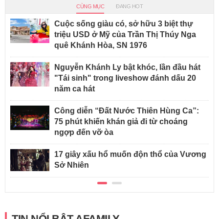
CÙNG MỤC
ĐANG HOT
Cuộc sống giàu có, sở hữu 3 biệt thự
triệu USD ở Mỹ của Trần Thị Thúy Nga
quê Khánh Hòa, SN 1976
Nguyễn Khánh Ly bật khóc, lần đầu hát
"Tái sinh" trong liveshow đánh dấu 20
năm ca hát
Công diễn “Đất Nước Thiên Hùng Ca”:
75 phút khiến khán giả đi từ choáng
ngợp đến vỡ òa
17 giây xấu hổ muốn độn thổ của Vương
Sở Nhiên
TIN NỔI BẬT AFAMILY