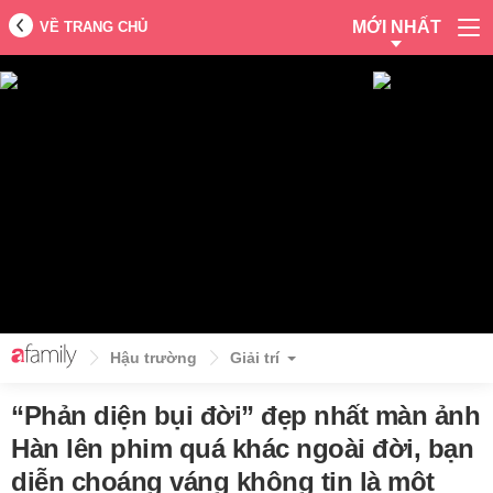
MỚI NHẤT
VỀ TRANG CHỦ
Hậu trường
Giải trí
“Phản diện bụi đời” đẹp nhất màn ảnh
Hàn lên phim quá khác ngoài đời, bạn
diễn choáng váng không tin là một