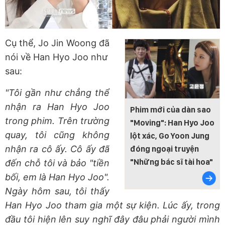
Cụ thể, Jo Jin Woong đã
nói về Han Hyo Joo như
sau:
"Tôi gần như chẳng thể
nhận ra Han Hyo Joo
Phim mới của dàn sao
trong phim. Trên trường
"Moving": Han Hyo Joo
quay, tôi cũng không
lột xác, Go Yoon Jung
nhận ra cô ấy. Cô ấy đã
đóng ngoại truyện
"Những bác sĩ tài hoa"
đến chỗ tôi và bảo "tiền
bối, em là Han Hyo Joo".
Ngày hôm sau, tôi thấy
Han Hyo Joo tham gia một sự kiện. Lúc ấy, trong
đầu tôi hiện lên suy nghĩ đây đâu phải người mình