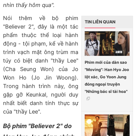
nhìn thấy hôm qua".
Nói thêm về bộ phim
TIN LIÊN QUAN
"Believer 2", đây là một tác
phẩm thuộc thể loại hành
động - tội phạm, kể về hành
trình vạch mặt ông trùm ma
túy có biệt danh "thầy Lee"
Phim mới của dàn sao
(Cha Seung Won) của Jo
"Moving": Han Hyo Joo
lột xác, Go Yoon Jung
Won Ho (Jo Jin Woong).
đóng ngoại truyện
Trong hành trình này, ông
"Những bác sĩ tài hoa"
gặp gỡ Keunkal, người duy
nhất biết danh tính thực sự
của "thầy Lee".
Bộ phim "Believer 2" do