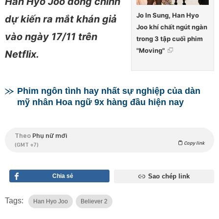
Han Hyo Joo đóng chính
Jo In Sung, Han Hyo
dự kiến ra mắt khán giả
Joo khí chất ngút ngàn
vào ngày 17/11 trên
trong 3 tập cuối phim
"Moving"
Netflix.
Phim ngôn tình hay nhất sự nghiệp của dàn
mỹ nhân Hoa ngữ 9x hàng đầu hiện nay
Theo
Phụ nữ mới
Copy link
(GMT +7)
Chia sẻ
Sao chép link
Tags:
Han Hyo Joo
Believer 2