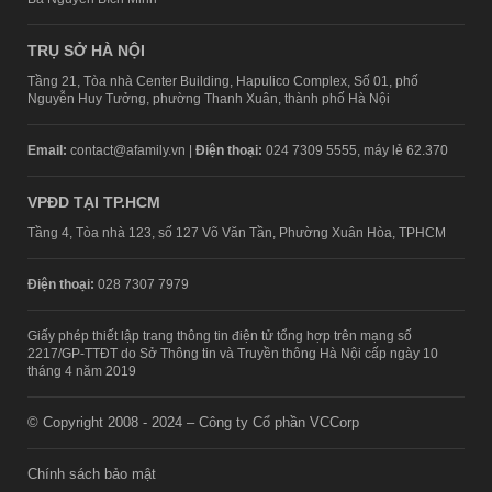
TRỤ SỞ HÀ NỘI
Tầng 21, Tòa nhà Center Building, Hapulico Complex, Số 01, phố
Nguyễn Huy Tưởng, phường Thanh Xuân, thành phố Hà Nội
Email:
contact@afamily.vn |
Điện thoại:
024 7309 5555, máy lẻ 62.370
VPĐD TẠI TP.HCM
Tầng 4, Tòa nhà 123, số 127 Võ Văn Tần, Phường Xuân Hòa, TPHCM
Điện thoại:
028 7307 7979
Giấy phép thiết lập trang thông tin điện tử tổng hợp trên mạng số
2217/GP-TTĐT do Sở Thông tin và Truyền thông Hà Nội cấp ngày 10
tháng 4 năm 2019
© Copyright 2008 - 2024 – Công ty Cổ phần VCCorp
Chính sách bảo mật