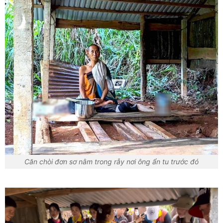
Căn chòi đơn sơ nằm trong rẫy nơi ông ẩn tu trước đó