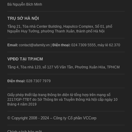
Bà Nguyễn Bích Minh
TRỤ SỞ HÀ NỘI
Tầng 21, Tòa nhà Center Building, Hapulico Complex, Số 01, phố
Nguyễn Huy Tưởng, phường Thanh Xuân, thành phố Hà Nội
Email:
contact@afamily.vn |
Điện thoại:
024 7309 5555, máy lẻ 62.370
VPĐD TẠI TP.HCM
Tầng 4, Tòa nhà 123, số 127 Võ Văn Tần, Phường Xuân Hòa, TPHCM
Điện thoại:
028 7307 7979
Giấy phép thiết lập trang thông tin điện tử tổng hợp trên mạng số
2217/GP-TTĐT do Sở Thông tin và Truyền thông Hà Nội cấp ngày 10
tháng 4 năm 2019
© Copyright 2008 - 2024 – Công ty Cổ phần VCCorp
Chính sách bảo mật