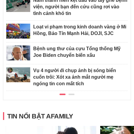
Nam thanh niên kẹt đầu vào tay ghế bệnh
viện, người bạn đến cứu cũng rơi vào
tình cảnh khó tin
Loạt vi phạm trong kinh doanh vàng ở Mi
Hồng, Bảo Tín Mạnh Hải, DOJI, SJC
Bệnh ung thư của cựu Tổng thống Mỹ
Joe Biden chuyển biến xấu
Vụ 4 người đi chụp ảnh bị sóng biển
cuốn trôi: Xót xa ánh mắt người mẹ
ngóng tin con mất tích
TIN NỔI BẬT AFAMILY