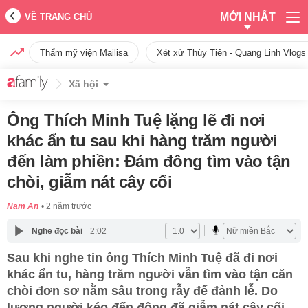
MỚI NHẤT
VỀ TRANG CHỦ
Thẩm mỹ viện Mailisa
Xét xử Thùy Tiên - Quang Linh Vlogs
Xã hội
Ông Thích Minh Tuệ lặng lẽ đi nơi
khác ẩn tu sau khi hàng trăm người
đến làm phiền: Đám đông tìm vào tận
chòi, giẫm nát cây cối
Nam An
2 năm trước
Nghe đọc bài
2:02
Sau khi nghe tin ông Thích Minh Tuệ đã đi nơi
khác ẩn tu, hàng trăm người vẫn tìm vào tận căn
chòi đơn sơ nằm sâu trong rẫy để đảnh lễ. Do
lượng người kéo đến đông đã giẫm nát cây cối