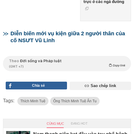
trực ở các ngả đường
Diễn biến mới vụ kiện giữa 2 người thân của
cố NSƯT Vũ Linh
Theo
Đời sống và Pháp luật
Copy link
(GMT +7)
Chia sẻ
Sao chép link
Tags:
Thích Minh Tuệ
Ông Thích Minh Tuệ Ẩn Tu
CÙNG MỤC
ĐANG HOT