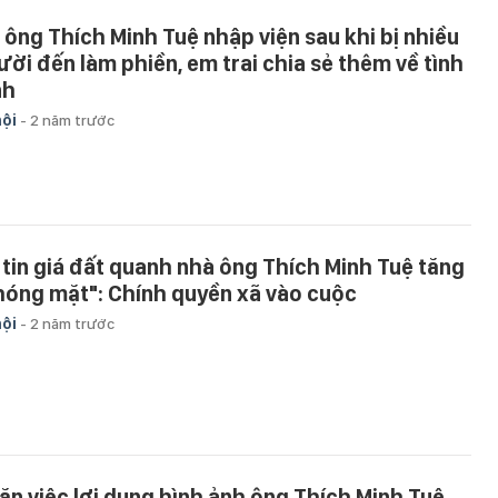
 ông Thích Minh Tuệ nhập viện sau khi bị nhiều
ười đến làm phiền, em trai chia sẻ thêm về tình
nh
hội
-
2 năm trước
 tin giá đất quanh nhà ông Thích Minh Tuệ tăng
hóng mặt": Chính quyền xã vào cuộc
hội
-
2 năm trước
ăn việc lợi dụng hình ảnh ông Thích Minh Tuệ