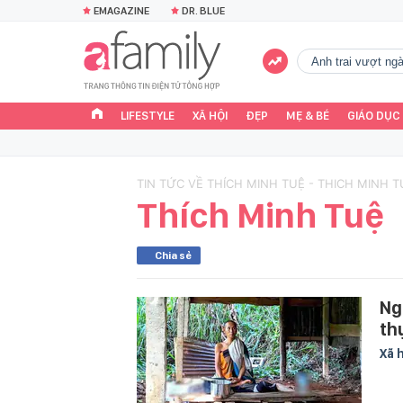
EMAGAZINE
DR. BLUE
Anh trai vượt n
LIFESTYLE
XÃ HỘI
ĐẸP
MẸ & BÉ
GIÁO DỤC
TIN TỨC VỀ THÍCH MINH TUỆ - THICH MINH T
Thích Minh Tuệ
Chia sẻ
Ng
th
Xã 