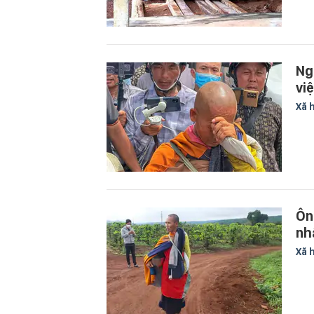
Ng
vi
Xã 
Ôn
nh
Xã 