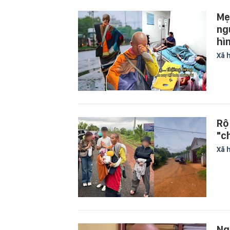
Mẹ
ng
hì
Xã 
Rộ
"c
Xã 
Ng