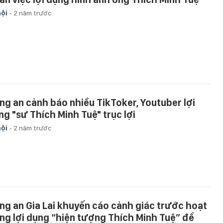
hội
-
2 năm trước
ng an cảnh báo nhiều TikToker, Youtuber lợi
ng "sư Thích Minh Tuệ" trục lợi
hội
-
2 năm trước
ng an Gia Lai khuyến cáo cảnh giác trước hoạt
ng lợi dụng “hiện tượng Thích Minh Tuệ” để