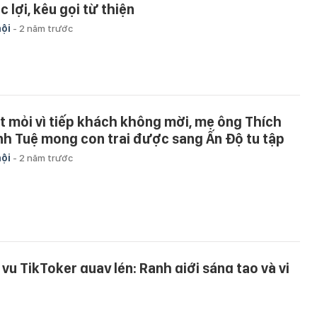
c lợi, kêu gọi từ thiện
hội
-
2 năm trước
t mỏi vì tiếp khách không mời, mẹ ông Thích
nh Tuệ mong con trai được sang Ấn Độ tu tập
hội
-
2 năm trước
 vụ TikToker quay lén: Ranh giới sáng tạo và vi
ạm pháp luật
hội
-
2 năm trước