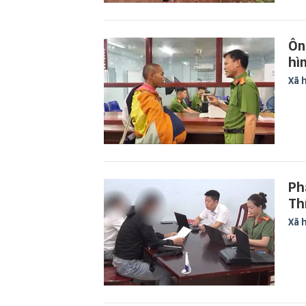
Ôn
hì
Xã 
Ph
Th
Xã 