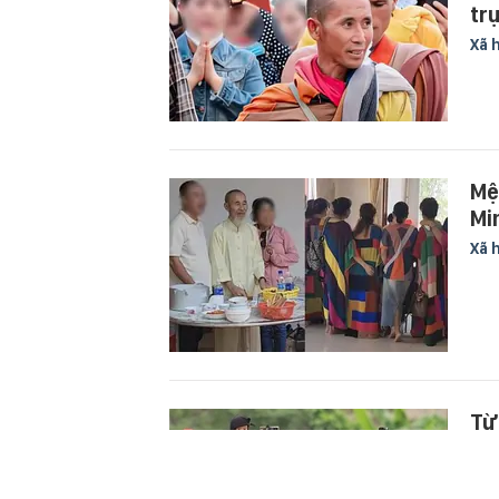
trụ
Xã 
Mệ
Mi
Xã 
Từ
ph
Xã 