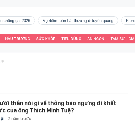
gàn chông gai 2026
vụ điểm toán bất thường ở tuyên quang
Bio
HẬU TRƯỜNG
SỨC KHỎE
TIÊU DÙNG
ĂN NGON
TÂM SỰ - GIA
UE
ười thân nói gì về thông báo ngưng đi khất
ực của ông Thích Minh Tuệ?
hội
-
2 năm trước