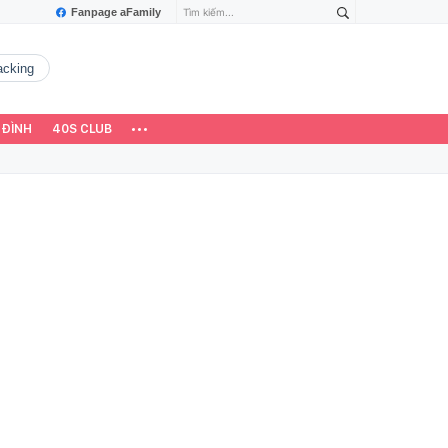
Fanpage aFamily
hacking
 ĐÌNH
40S CLUB