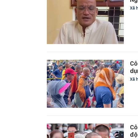
Xã 
Cô
dụ
Xã 
Cô
độ