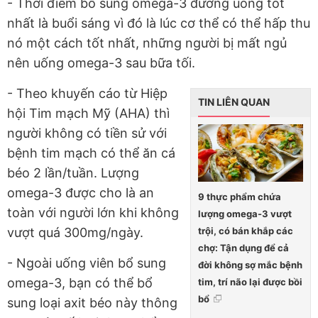
- Thời điểm bổ sung omega-3 đường uống tốt
nhất là buổi sáng vì đó là lúc cơ thể có thể hấp thu
nó một cách tốt nhất, những người bị mất ngủ
nên uống omega-3 sau bữa tối.
- Theo khuyến cáo từ Hiệp
TIN LIÊN QUAN
hội Tim mạch Mỹ (AHA) thì
người không có tiền sử với
bệnh tim mạch có thể ăn cá
béo 2 lần/tuần. Lượng
omega-3 được cho là an
9 thực phẩm chứa
toàn với người lớn khi không
lượng omega-3 vượt
trội, có bán khắp các
vượt quá 300mg/ngày.
chợ: Tận dụng để cả
- Ngoài uống viên bổ sung
đời không sợ mắc bệnh
omega-3, bạn có thể bổ
tim, trí não lại được bồi
bổ
sung loại axit béo này thông