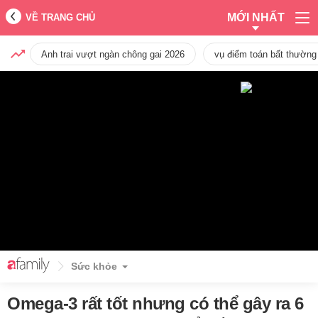
MỚI NHẤT
VỀ TRANG CHỦ
Anh trai vượt ngàn chông gai 2026
vụ điểm toán bất thường
Sức khỏe
Omega-3 rất tốt nhưng có thể gây ra 6