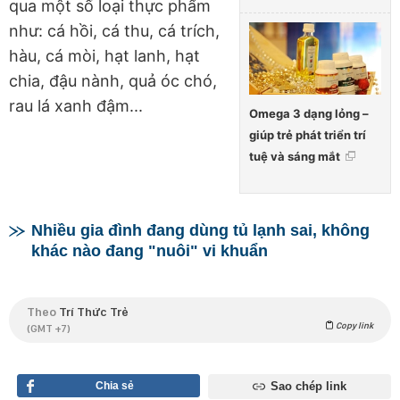
qua một số loại thực phẩm
như: cá hồi, cá thu, cá trích,
hàu, cá mòi, hạt lanh, hạt
chia, đậu nành, quả óc chó,
rau lá xanh đậm...
Omega 3 dạng lỏng –
giúp trẻ phát triển trí
tuệ và sáng mắt
Nhiều gia đình đang dùng tủ lạnh sai, không
khác nào đang "nuôi" vi khuẩn
Theo
Trí Thức Trẻ
Copy link
(GMT +7)
Chia sẻ
Sao chép link