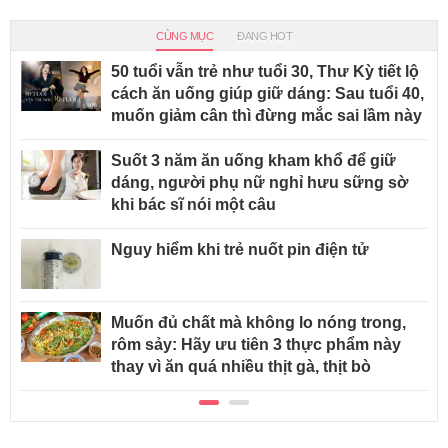
CÙNG MỤC
ĐANG HOT
50 tuổi vẫn trẻ như tuổi 30, Thư Kỳ tiết lộ
cách ăn uống giúp giữ dáng: Sau tuổi 40,
muốn giảm cân thì đừng mắc sai lầm này
Suốt 3 năm ăn uống kham khổ để giữ
dáng, người phụ nữ nghỉ hưu sững sờ
khi bác sĩ nói một câu
Nguy hiểm khi trẻ nuốt pin điện tử
Muốn đủ chất mà không lo nóng trong,
rôm sảy: Hãy ưu tiên 3 thực phẩm này
thay vì ăn quá nhiều thịt gà, thịt bò