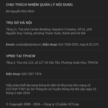
CHỊU TRÁCH NHIỆM QUẢN LÝ NỘI DUNG
Bà Nguyễn Bích Minh
TRỤ SỞ HÀ NỘI
Tầng 21, Tòa nhà Center Building, Hapulico Complex, Số 01, phố
Nguyễn Huy Tưởng, phường Thanh Xuân, thành phố Hà Nội
Email:
contact@afamily.vn |
Điện thoại:
024 7309 5555, máy lẻ 62.370
VPĐD TẠI TP.HCM
Tầng 4, Tòa nhà 123, số 127 Võ Văn Tần, Phường Xuân Hòa, TPHCM
Điện thoại:
028 7307 7979
Giấy phép thiết lập trang thông tin điện tử tổng hợp trên mạng số
2217/GP-TTĐT do Sở Thông tin và Truyền thông Hà Nội cấp ngày 10
tháng 4 năm 2019
© Copyright 2008 - 2024 – Công ty Cổ phần VCCorp