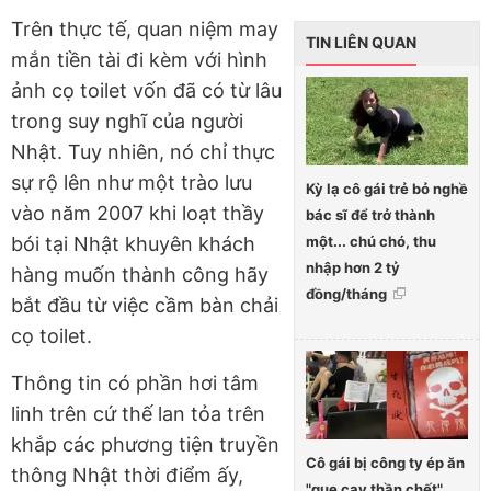
Trên thực tế, quan niệm may
TIN LIÊN QUAN
mắn tiền tài đi kèm với hình
ảnh cọ toilet vốn đã có từ lâu
trong suy nghĩ của người
Nhật. Tuy nhiên, nó chỉ thực
sự rộ lên như một trào lưu
Kỳ lạ cô gái trẻ bỏ nghề
vào năm 2007 khi loạt thầy
bác sĩ để trở thành
một... chú chó, thu
bói tại Nhật khuyên khách
nhập hơn 2 tỷ
hàng muốn thành công hãy
đồng/tháng
bắt đầu từ việc cầm bàn chải
cọ toilet.
Thông tin có phần hơi tâm
linh trên cứ thế lan tỏa trên
khắp các phương tiện truyền
Cô gái bị công ty ép ăn
thông Nhật thời điểm ấy,
"que cay thần chết"