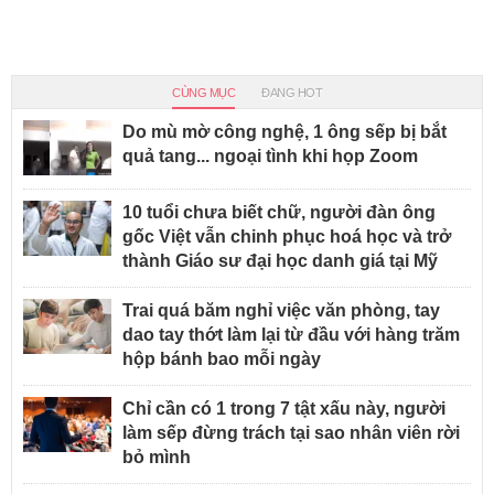
CÙNG MỤC
ĐANG HOT
Do mù mờ công nghệ, 1 ông sếp bị bắt
quả tang... ngoại tình khi họp Zoom
10 tuổi chưa biết chữ, người đàn ông
gốc Việt vẫn chinh phục hoá học và trở
thành Giáo sư đại học danh giá tại Mỹ
Trai quá băm nghỉ việc văn phòng, tay
dao tay thớt làm lại từ đầu với hàng trăm
hộp bánh bao mỗi ngày
Chỉ cần có 1 trong 7 tật xấu này, người
làm sếp đừng trách tại sao nhân viên rời
bỏ mình