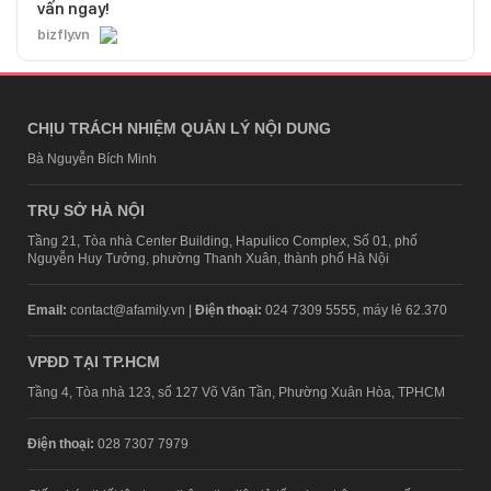
vấn ngay!
bizfly.vn
CHỊU TRÁCH NHIỆM QUẢN LÝ NỘI DUNG
Bà Nguyễn Bích Minh
TRỤ SỞ HÀ NỘI
Tầng 21, Tòa nhà Center Building, Hapulico Complex, Số 01, phố
Nguyễn Huy Tưởng, phường Thanh Xuân, thành phố Hà Nội
Email:
contact@afamily.vn |
Điện thoại:
024 7309 5555, máy lẻ 62.370
VPĐD TẠI TP.HCM
Tầng 4, Tòa nhà 123, số 127 Võ Văn Tần, Phường Xuân Hòa, TPHCM
Điện thoại:
028 7307 7979