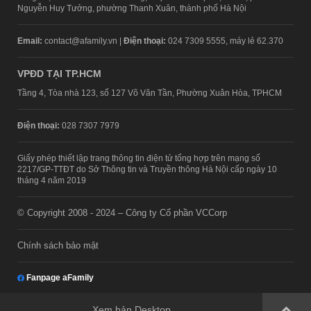
Nguyễn Huy Tưởng, phường Thanh Xuân, thành phố Hà Nội
Email:
contact@afamily.vn |
Điện thoại:
024 7309 5555, máy lẻ 62.370
VPĐD TẠI TP.HCM
Tầng 4, Tòa nhà 123, số 127 Võ Văn Tần, Phường Xuân Hòa, TPHCM
Điện thoại:
028 7307 7979
Giấy phép thiết lập trang thông tin điện tử tổng hợp trên mạng số
2217/GP-TTĐT do Sở Thông tin và Truyền thông Hà Nội cấp ngày 10
tháng 4 năm 2019
© Copyright 2008 - 2024 – Công ty Cổ phần VCCorp
Chính sách bảo mật
Fanpage aFamily
Xem bản Desktop