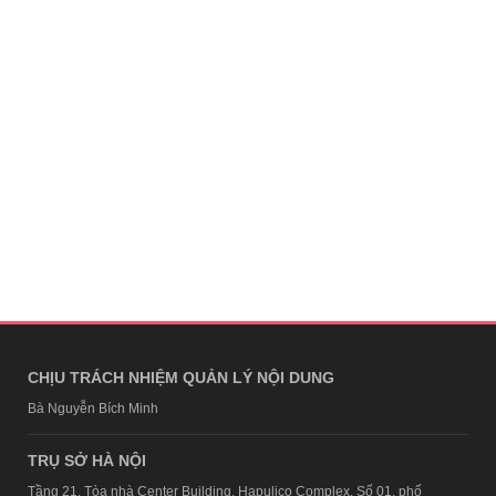
CHỊU TRÁCH NHIỆM QUẢN LÝ NỘI DUNG
Bà Nguyễn Bích Minh
TRỤ SỞ HÀ NỘI
Tầng 21, Tòa nhà Center Building, Hapulico Complex, Số 01, phố