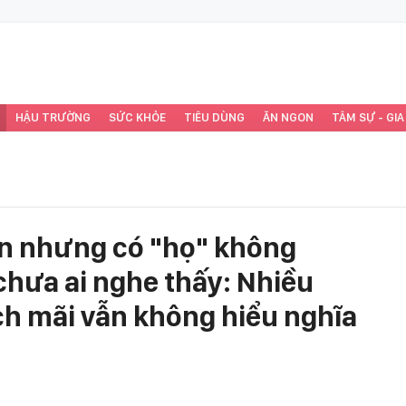
HẬU TRƯỜNG
SỨC KHỎE
TIÊU DÙNG
ĂN NGON
TÂM SỰ - GIA
ên nhưng có "họ" không
chưa ai nghe thấy: Nhiều
ch mãi vẫn không hiểu nghĩa