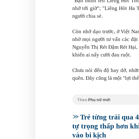
"Bạn mình tên Liêng Hót Thờ
nhớ tới giờ"; "Liêng Hót Ha T
người chia sẻ.
Còn nhớ dạo trước, ở Việt Nam
nhờ mọi người tư vấn các đặt t
Nguyễn Thị Rét Đậm Rét Hại, 
khiến ai nấy cười đau ruột.
Chưa nói đến độ hay dở, nhữn
quên. Đây cũng là một "lợi th
Theo
Phụ nữ mới
Trẻ từng trải qua 4
tự trọng thấp hơn khi
vào bi kịch