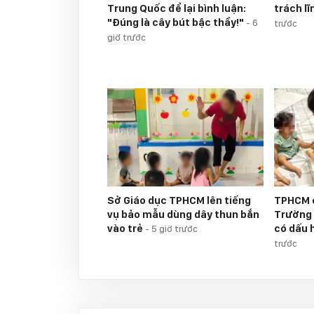
Trung Quốc để lại bình luận:
trách l
"Đúng là cây bút bậc thầy!"
-
6
trước
giờ trước
Sở Giáo dục TPHCM lên tiếng
TPHCM c
vụ bảo mẫu dùng dây thun bắn
Trường L
vào trẻ
có dấu 
-
5 giờ trước
trước