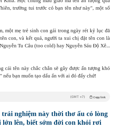
i Khia. Học chung mẫu giáo mà tên ấn tượng quá
hiên, trường tui trước có bạn tên như này", một số
, một mẹ trẻ sinh con gái trong ngày rét kỷ lục đã
ên con, và kết quả, người ta xui chị đặt tên con là
Nguyễn Tu Câu (too cold) hay Nguyễn Sáu Độ Xê...
g cái tên này chắc chắn sẽ gây được ấn tượng khó
ế" nếu bạn muốn tạo dấu ấn với ai đó đấy chứ!
(GMT +7)
Copy link
 trải nghiệm này thời thơ ấu có lòng
 lớn lên, biết sớm đời con khỏi rơi