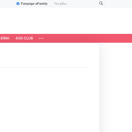
Fanpage aFamily
 ĐÌNH
40S CLUB