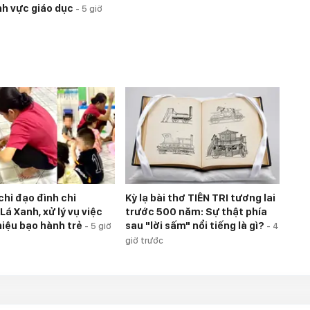
ĩnh vực giáo dục
-
5 giờ
hỉ đạo đình chỉ
Kỳ lạ bài thơ TIÊN TRI tương lai
á Xanh, xử lý vụ việc
trước 500 năm: Sự thật phía
hiệu bạo hành trẻ
sau "lời sấm" nổi tiếng là gì?
-
5 giờ
-
4
giờ trước