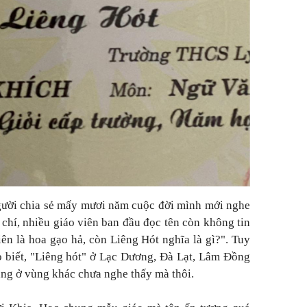
gười chia sẻ mấy mươi năm cuộc đời mình mới nghe
chí, nhiều giáo viên ban đầu đọc tên còn không tin
ên là hoa gạo hả, còn Liêng Hót nghĩa là gì?". Tuy
o biết, "Liêng hót" ở Lạc Dương, Đà Lạt, Lâm Đồng
ạng ở vùng khác chưa nghe thấy mà thôi.