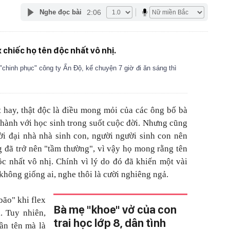
2:06
Nghe đọc bài
x chiếc họ tên độc nhất vô nhị.
chinh phục" công ty Ấn Độ, kể chuyện 7 giờ đi ăn sáng thì
t hay, thật độc là điều mong mỏi của các ông bố bà
 hành với học sinh trong suốt cuộc đời. Nhưng cũng
ời đại nhà nhà sinh con, người người sinh con nên
g đã trở nên "tầm thường", vì vậy họ mong rằng tên
ộc nhất vô nhị. Chính vì lý do đó đã khiến một vài
n không giống ai, nghe thôi là cười nghiêng ngả.
bão" khi flex
Bà mẹ "khoe" vở của con
. Tuy nhiên,
trai học lớp 8, dân tình
ần tên mà là