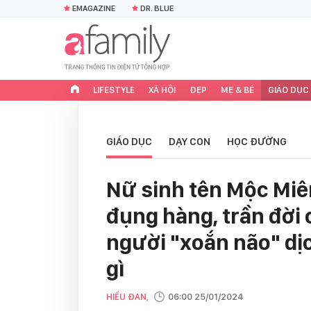
EMAGAZINE
DR. BLUE
LIFESTYLE
XÃ HỘI
ĐẸP
MẸ & BÉ
GIÁO DỤC
GIÁO DỤC
DẠY CON
HỌC ĐƯỜNG
Nữ sinh tên Mộc Mi
đụng hàng, trần đời 
người "xoắn não" dị
gì
HIỂU ĐAN,
06:00 25/01/2024