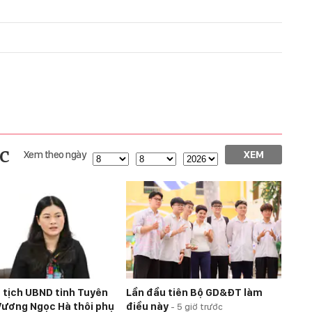
c
Xem theo ngày
XEM
 tịch UBND tỉnh Tuyên
Lần đầu tiên Bộ GD&ĐT làm
ương Ngọc Hà thôi phụ
điều này
-
5 giờ trước