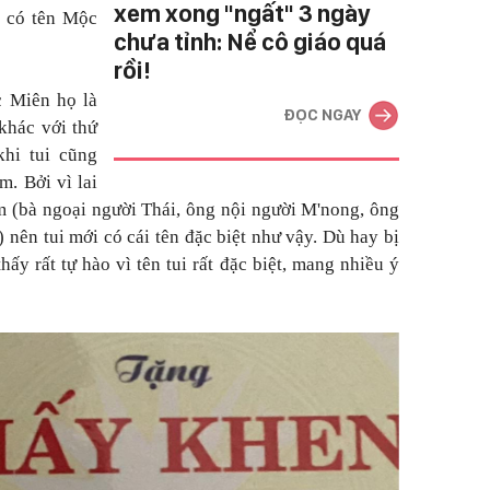
xem xong "ngất" 3 ngày
y có tên Mộc
chưa tỉnh: Nể cô giáo quá
rồi!
c Miên họ là
ĐỌC NGAY
 khác với thứ
khi tui cũng
m. Bởi vì lai
 (bà ngoại người Thái, ông nội người M'nong, ông
 nên tui mới có cái tên đặc biệt như vậy. Dù hay bị
ấy rất tự hào vì tên tui rất đặc biệt, mang nhiều ý