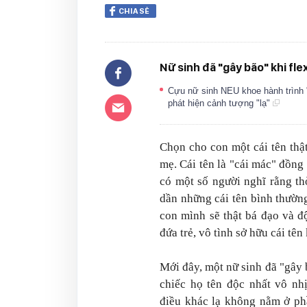
CHIA SẺ
Nữ sinh đã "gây bão" khi fle
Cựu nữ sinh NEU khoe hành trình "
phát hiện cảnh tượng "lạ"
Chọn cho con một cái tên thậ
mẹ. Cái tên là "cái mác" đồng
có một số người nghĩ rằng th
dần những cái tên bình thườn
con mình sẽ thật bá đạo và đ
đứa trẻ, vô tình sở hữu cái tê
Mới đây, một nữ sinh đã "gây 
chiếc họ tên độc nhất vô nhị
điều khác lạ không nằm ở ph