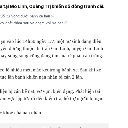
 tại Gio Linh, Quảng Trị khiến số đông tranh cãi.
 tuổi tử vong dưới bánh xe ben
 vợ chết thảm sau va chạm với xe ben
 nạn vào lúc 14h50 ngày 1/7, một nữ sinh đang điều
uyến đường thuộc thị trấn Gio Linh, huyện Gio Linh
 chạy song song cũng đang ôm cua rẽ phải cán trúng.
éo lê nhiều mét, mắc kẹt trong bánh xe. Sau khi xe
p tục lăn bánh khiến nạn nhân bị cán 2 lần.
iện bị cán bể nát, vỡ vụn, biến dạng. Phát hiện tai
hu vực lập tức đi đến kiểm tra, hỗ trợ người bị nạn.
ức khoẻ của nạn nhân.