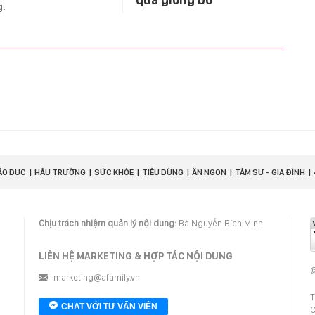
g.
ÁO DỤC
HẬU TRƯỜNG
SỨC KHỎE
TIÊU DÙNG
ĂN NGON
TÂM SỰ - GIA ĐÌNH
Chịu trách nhiệm quản lý nội dung:
Bà Nguyễn Bích Minh.
LIÊN HỆ MARKETING & HỢP TÁC NỘI DUNG
©
marketing@afamily.vn
T
CHAT VỚI TƯ VẤN VIÊN
C