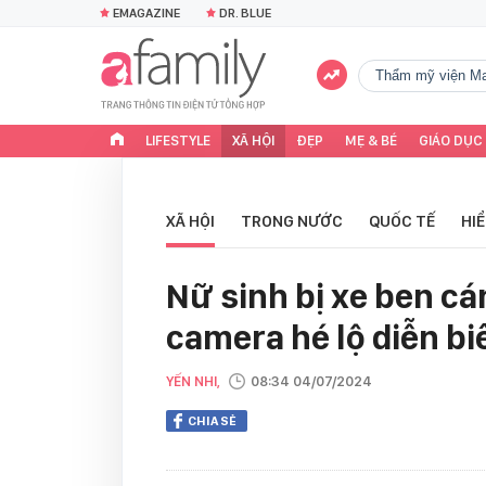
EMAGAZINE
DR. BLUE
Thẩm mỹ viện Ma
LIFESTYLE
XÃ HỘI
ĐẸP
MẸ & BÉ
GIÁO DỤC
XÃ HỘI
TRONG NƯỚC
QUỐC TẾ
HI
Nữ sinh bị xe ben cá
camera hé lộ diễn b
YẾN NHI,
08:34 04/07/2024
CHIA SẺ