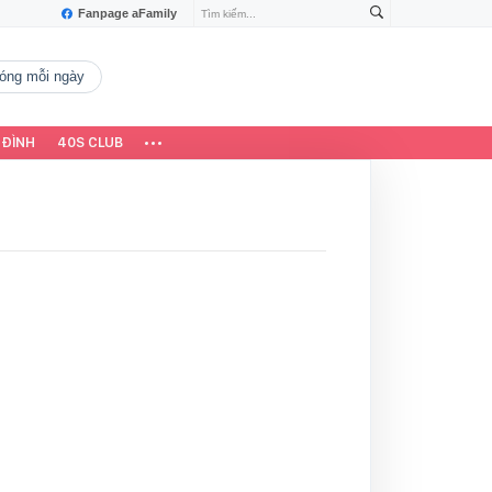
Fanpage aFamily
 nóng mỗi ngày
 ĐÌNH
40S CLUB