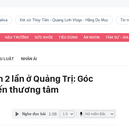
ilisa
Xét xử Thùy Tiên - Quang Linh Vlogs - Hằng Du Mục
tin
HẬU TRƯỜNG
SỨC KHỎE
TIÊU DÙNG
ĂN NGON
TÂM SỰ - GIA
ỂU LUẬT
NHÂN ÁI
n 2 lần ở Quảng Trị: Góc
iến thương tâm
1:08
Nghe đọc bài