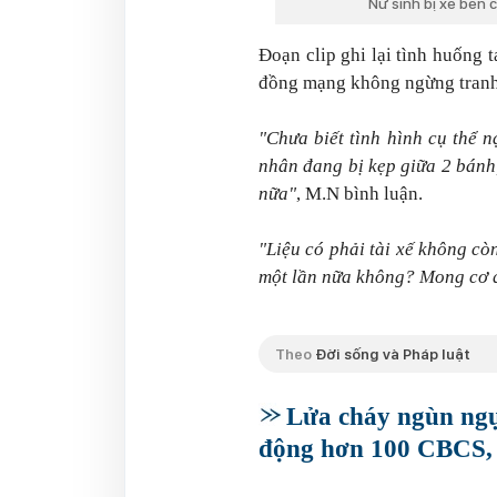
Nữ sinh bị xe ben 
Đoạn clip ghi lại tình huống 
đồng mạng không ngừng tranh
"Chưa biết tình hình cụ thể 
nhân đang bị kẹp giữa 2 bánh
nữa"
, M.N bình luận.
"Liệu có phải tài xế không cò
một lần nữa không? Mong cơ q
Theo
Đời sống và Pháp luật
Lửa cháy ngùn ngụ
động hơn 100 CBCS, 