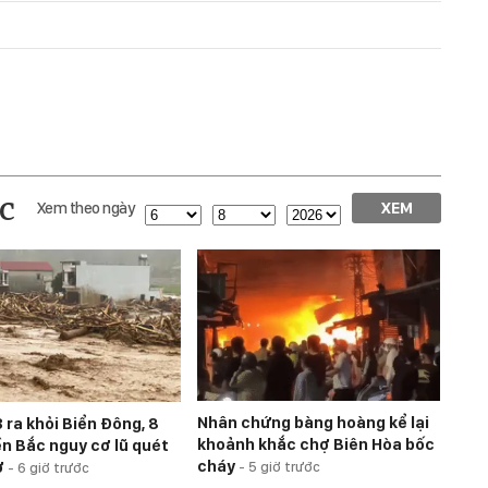
c
Xem theo ngày
XEM
Nhân chứng bàng hoàng kể lại
 ra khỏi Biển Đông, 8
khoảnh khắc chợ Biên Hòa bốc
ền Bắc nguy cơ lũ quét
cháy
ở
-
5 giờ trước
-
6 giờ trước