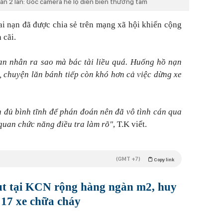
cán 2 lần: Góc camera hé lộ diễn biến thương tâm
tai nạn đã được chia sẻ trên mạng xã hội khiến cộng
 cãi.
nạn nhân ra sao mà bác tài liều quá. Huống hồ nạn
, chuyện lăn bánh tiếp còn khó hơn cả việc dừng xe
n đủ bình tĩnh để phán đoán nên đã vô tình cán qua
uan chức năng điều tra làm rõ"
, T.K viết.
(GMT +7)
Copy link
t tại KCN rộng hàng ngàn m2, huy
17 xe chữa cháy