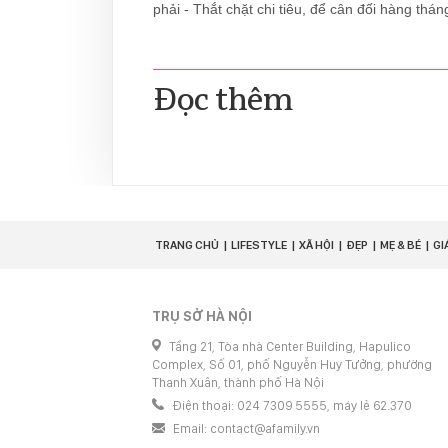
phải - Thắt chặt chi tiêu, để cân đối hàng thán
Đọc thêm
TRANG CHỦ
LIFESTYLE
XÃ HỘI
ĐẸP
MẸ & BÉ
GI
TRỤ SỞ HÀ NỘI
Tầng 21, Tòa nhà Center Building, Hapulico
Complex, Số 01, phố Nguyễn Huy Tưởng, phường
Thanh Xuân, thành phố Hà Nội
Điện thoại: 024 7309 5555, máy lẻ 62.370
Email:
contact@afamily.vn