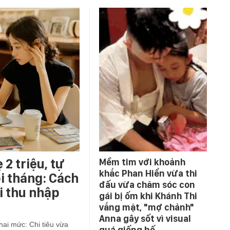
 2 triệu, tự
Mềm tim với khoảnh
khắc Phan Hiển vừa thi
i tháng: Cách
đấu vừa chăm sóc con
i thu nhập
gái bị ốm khi Khánh Thi
vắng mặt, "mợ chảnh"
Anna gây sốt vì visual
 hai mức: Chi tiêu vừa
quá giống bố