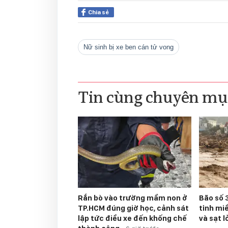
Chia sẻ
Nữ sinh bị xe ben cán tử vong
Tin cùng chuyên mụ
Rắn bò vào trường mầm non ở
Bão số 3
TP.HCM đúng giờ học, cảnh sát
tỉnh mi
lập tức điều xe đến khống chế
và sạt l