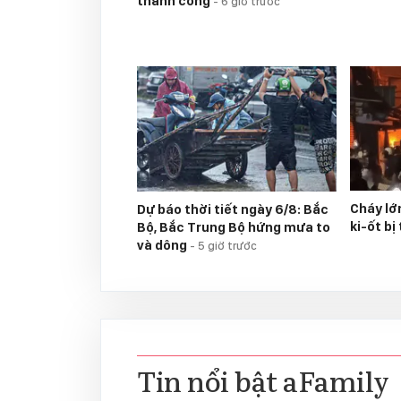
thành công
-
6 giờ trước
Cháy lớ
Dự báo thời tiết ngày 6/8: Bắc
ki-ốt bị
Bộ, Bắc Trung Bộ hứng mưa to
và dông
-
5 giờ trước
Tin nổi bật aFamily