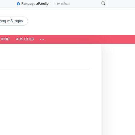
Fanpage aFamily
 nóng mỗi ngày
 ĐÌNH
40S CLUB