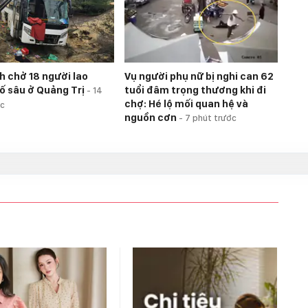
h chở 18 người lao
Vụ người phụ nữ bị nghi can 62
ố sâu ở Quảng Trị
tuổi đâm trọng thương khi đi
-
14
chợ: Hé lộ mối quan hệ và
ớc
nguồn cơn
-
7 phút trước