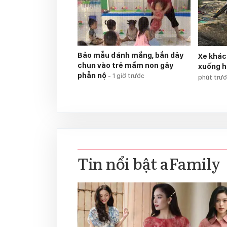
Bảo mẫu đánh mắng, bắn dây
Xe khác
chun vào trẻ mầm non gây
xuống h
phẫn nộ
-
1 giờ trước
phút trư
Tin nổi bật aFamily