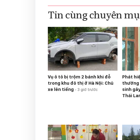
Tin cùng chuyên mụ
Vụ ô tô bị trộm 2 bánh khi đỗ
Phát hi
trong khu đô thị ở Hà Nội: Chủ
thường 
xe lên tiếng
sinh gâ
-
3 giờ trước
Thái La