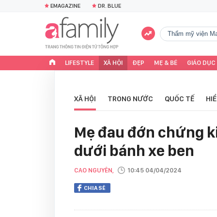
EMAGAZINE
DR. BLUE
Thẩm mỹ viện Ma
LIFESTYLE
XÃ HỘI
ĐẸP
MẸ & BÉ
GIÁO DỤC
XÃ HỘI
TRONG NƯỚC
QUỐC TẾ
HI
Mẹ đau đớn chứng kiế
dưới bánh xe ben
CAO NGUYÊN,
10:45 04/04/2024
CHIA SẺ