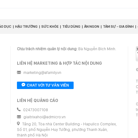
ÁO DỤC
HẬU TRƯỜNG
SỨC KHỎE
TIÊU DÙNG
ĂN NGON
TÂM SỰ - GIA ĐÌNH
Chịu trách nhiệm quản lý nội dung:
Bà Nguyễn Bích Minh.
LIÊN HỆ MARKETING & HỢP TÁC NỘI DUNG
©
marketing@afamily.vn
T
CHAT VỚI TƯ VẤN VIÊN
C
T
LIÊN HỆ QUẢNG CÁO
G
t
02473007108
T
giaitrixahoi@admicro.vn
Tầng 20, Tòa nhà Center Building - Hapulico Complex,
Số 01, phố Nguyễn Huy Tưởng, phường Thanh Xuân,
thành phố Hà Nội