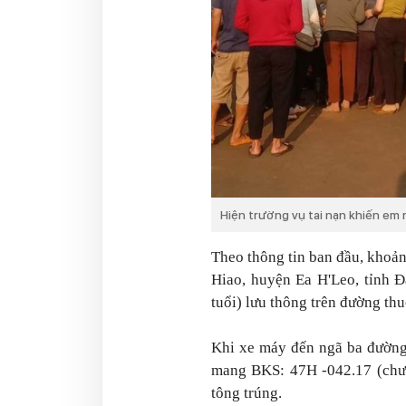
Hiện trường vụ tai nạn khiến em
Theo thông tin ban đầu, khoảng
Hiao, huyện Ea H'Leo, tỉnh Đ
tuổi) lưu thông trên đường th
Khi xe máy đến ngã ba đường
mang BKS: 47H -042.17 (chưa 
tông trúng.