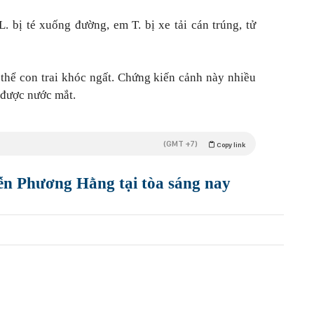
. bị té xuống đường, em T. bị xe tải cán trúng, tử
i thể con trai khóc ngất. Chứng kiến cảnh này nhiều
 được nước mắt.
(GMT +7)
Copy link
n Phương Hằng tại tòa sáng nay