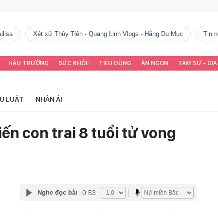
ilisa
Xét xử Thùy Tiên - Quang Linh Vlogs - Hằng Du Mục
tin
HẬU TRƯỜNG
SỨC KHỎE
TIÊU DÙNG
ĂN NGON
TÂM SỰ - GIA
ỂU LUẬT
NHÂN ÁI
n con trai 8 tuổi tử vong
0:53
Nghe đọc bài