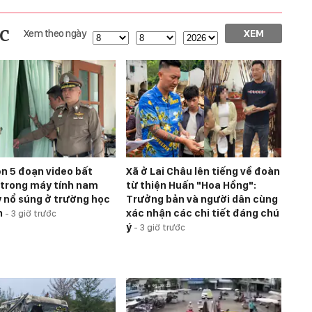
c
Xem theo ngày
XEM
ện 5 đoạn video bất
Xã ở Lai Châu lên tiếng về đoàn
trong máy tính nam
từ thiện Huấn "Hoa Hồng":
y nổ súng ở trường học
Trưởng bản và người dân cùng
n
xác nhận các chi tiết đáng chú
-
3 giờ trước
ý
-
3 giờ trước