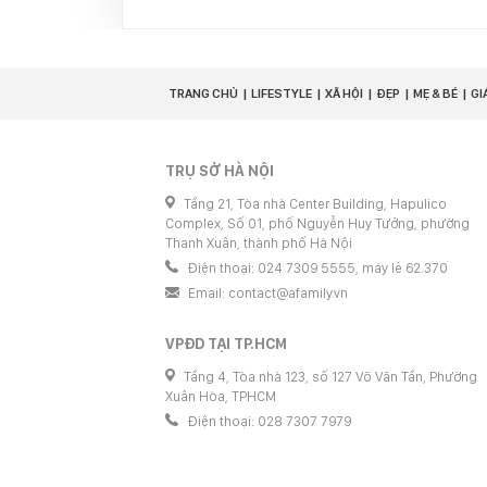
TRANG CHỦ
LIFESTYLE
XÃ HỘI
ĐẸP
MẸ & BÉ
GI
TRỤ SỞ HÀ NỘI
Tầng 21, Tòa nhà Center Building, Hapulico
Complex, Số 01, phố Nguyễn Huy Tưởng, phường
Thanh Xuân, thành phố Hà Nội
Điện thoại: 024 7309 5555, máy lẻ 62.370
Email:
contact@afamily.vn
VPĐD TẠI TP.HCM
Tầng 4, Tòa nhà 123, số 127 Võ Văn Tần, Phường
Xuân Hòa, TPHCM
Điện thoại: 028 7307 7979