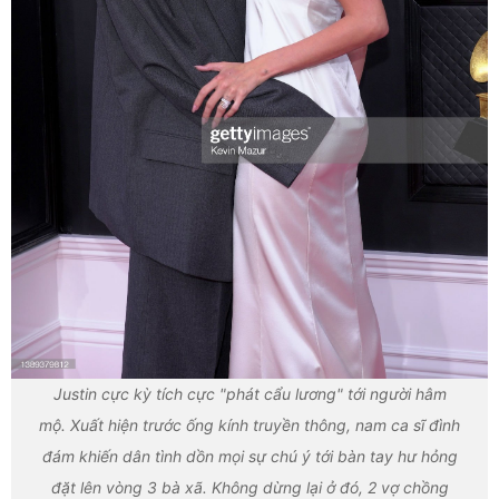
Justin cực kỳ tích cực "phát cẩu lương" tới người hâm
mộ. Xuất hiện trước ống kính truyền thông, nam ca sĩ đình
đám khiến dân tình dồn mọi sự chú ý tới bàn tay hư hỏng
đặt lên vòng 3 bà xã. Không dừng lại ở đó, 2 vợ chồng