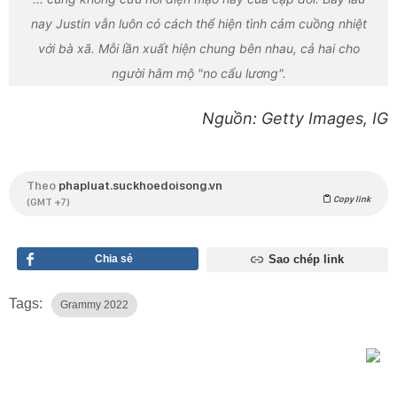
nay Justin vẫn luôn có cách thể hiện tình cảm cuồng nhiệt
với bà xã. Mỗi lần xuất hiện chung bên nhau, cả hai cho
người hâm mộ "no cẩu lương".
Nguồn: Getty Images, IG
Theo
phapluat.suckhoedoisong.vn
Copy link
(GMT +7)
Chia sẻ
Sao chép link
Tags:
Grammy 2022