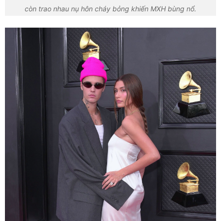
còn trao nhau nụ hôn cháy bỏng khiến MXH bùng nổ.