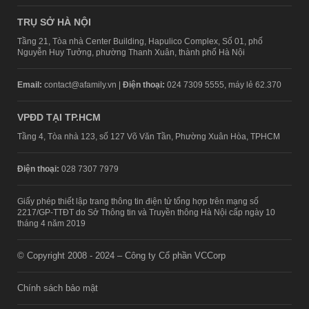
TRỤ SỞ HÀ NỘI
Tầng 21, Tòa nhà Center Building, Hapulico Complex, Số 01, phố
Nguyễn Huy Tưởng, phường Thanh Xuân, thành phố Hà Nội
Email:
contact@afamily.vn |
Điện thoại:
024 7309 5555, máy lẻ 62.370
VPĐD TẠI TP.HCM
Tầng 4, Tòa nhà 123, số 127 Võ Văn Tần, Phường Xuân Hòa, TPHCM
Điện thoại:
028 7307 7979
Giấy phép thiết lập trang thông tin điện tử tổng hợp trên mạng số
2217/GP-TTĐT do Sở Thông tin và Truyền thông Hà Nội cấp ngày 10
tháng 4 năm 2019
© Copyright 2008 - 2024 – Công ty Cổ phần VCCorp
Chính sách bảo mật