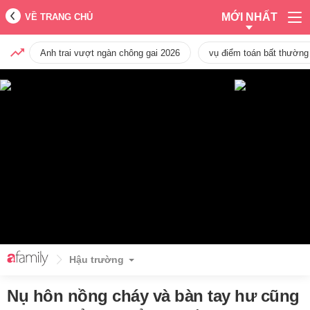
MỚI NHẤT
VỀ TRANG CHỦ
Anh trai vượt ngàn chông gai 2026
vụ điểm toán bất thường
Hậu trường
Nụ hôn nồng cháy và bàn tay hư cũng