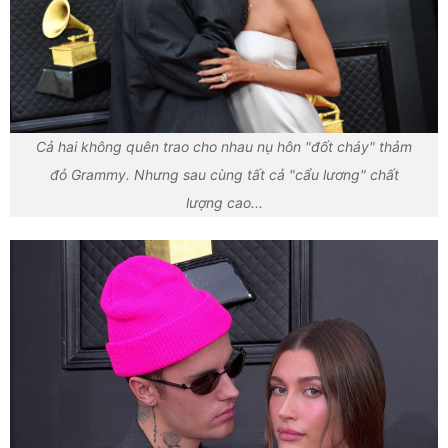
Cả hai không quên trao cho nhau nụ hôn "đốt cháy" thảm
đỏ Grammy. Nhưng sau cùng tất cả "cẩu lương" chất
lượng cao...