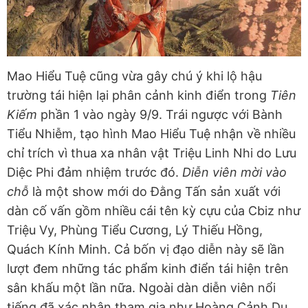
Mao Hiểu Tuệ cũng vừa gây chú ý khi lộ hậu
trường tái hiện lại phân cảnh kinh điển trong
Tiên
Kiếm
phần 1 vào ngày 9/9. Trái ngược với Bành
Tiểu Nhiễm, tạo hình Mao Hiểu Tuệ nhận về nhiều
chỉ trích vì thua xa nhân vật Triệu Linh Nhi do Lưu
Diệc Phi đảm nhiệm trước đó.
Diễn viên mời vào
chỗ
là một show mới do Đằng Tấn sản xuất với
dàn cố vấn gồm nhiều cái tên kỳ cựu của Cbiz như
Triệu Vy, Phùng Tiểu Cương, Lý Thiếu Hồng,
Quách Kính Minh. Cả bốn vị đạo diễn này sẽ lần
lượt đem những tác phẩm kinh điển tái hiện trên
sân khấu một lần nữa. Ngoài dàn diễn viên nổi
tiếng đã xác nhận tham gia như Hoàng Cảnh Du,