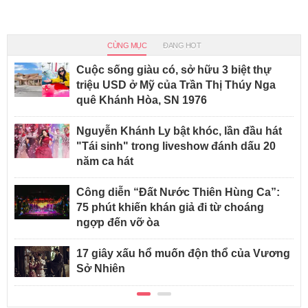
CÙNG MỤC
ĐANG HOT
Cuộc sống giàu có, sở hữu 3 biệt thự
triệu USD ở Mỹ của Trần Thị Thúy Nga
quê Khánh Hòa, SN 1976
Nguyễn Khánh Ly bật khóc, lần đầu hát
"Tái sinh" trong liveshow đánh dấu 20
năm ca hát
Công diễn “Đất Nước Thiên Hùng Ca”:
75 phút khiến khán giả đi từ choáng
ngợp đến vỡ òa
17 giây xấu hổ muốn độn thổ của Vương
Sở Nhiên