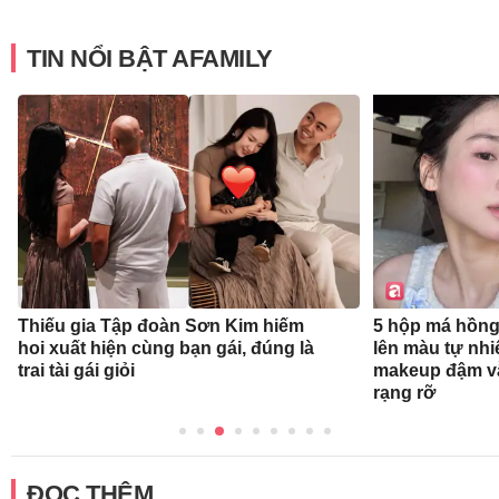
TIN NỔI BẬT AFAMILY
Thiếu gia Tập đoàn Sơn Kim hiếm
5 hộp má hồng
hoi xuất hiện cùng bạn gái, đúng là
lên màu tự nhi
trai tài gái giỏi
makeup đậm v
rạng rỡ
ĐỌC THÊM