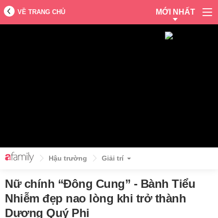
MỚI NHẤT
VỀ TRANG CHỦ
Hậu trường
Giải trí
Nữ chính “Đông Cung” - Bành Tiểu
Nhiễm đẹp nao lòng khi trở thành
Dương Quý Phi