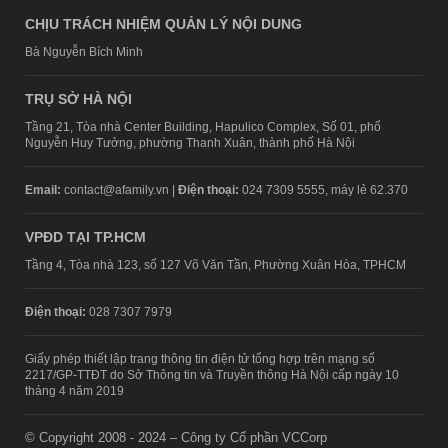
CHỊU TRÁCH NHIỆM QUẢN LÝ NỘI DUNG
Bà Nguyễn Bích Minh
TRỤ SỞ HÀ NỘI
Tầng 21, Tòa nhà Center Building, Hapulico Complex, Số 01, phố
Nguyễn Huy Tưởng, phường Thanh Xuân, thành phố Hà Nội
Email:
contact@afamily.vn |
Điện thoại:
024 7309 5555, máy lẻ 62.370
VPĐD TẠI TP.HCM
Tầng 4, Tòa nhà 123, số 127 Võ Văn Tần, Phường Xuân Hòa, TPHCM
Điện thoại:
028 7307 7979
Giấy phép thiết lập trang thông tin điện tử tổng hợp trên mạng số
2217/GP-TTĐT do Sở Thông tin và Truyền thông Hà Nội cấp ngày 10
tháng 4 năm 2019
© Copyright 2008 - 2024 – Công ty Cổ phần VCCorp