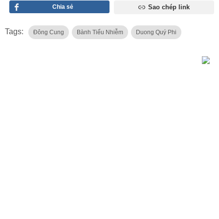
Chia sẻ
Sao chép link
Tags:
Đông Cung
Bành Tiểu Nhiễm
Duong Quý Phi