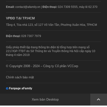
Email:
contact@afamily.vn |
Điện thoại:
024 7309 5555, máy lẻ 62.370
VPĐD TẠI TP.HCM
Tầng 4, Tòa nhà 123, số 127 Võ Văn Tần, Phường Xuân Hòa, TPHCM
Điện thoại:
028 7307 7979
Giấy phép thiết lập trang thông tin điện tử tổng hợp trên mạng số
2217/GP-TTĐT do Sở Thông tin và Truyền thông Hà Nội cấp ngày 10
tháng 4 năm 2019
© Copyright 2008 - 2024 – Công ty Cổ phần VCCorp
Chính sách bảo mật
Fanpage aFamily
Xem bản Desktop