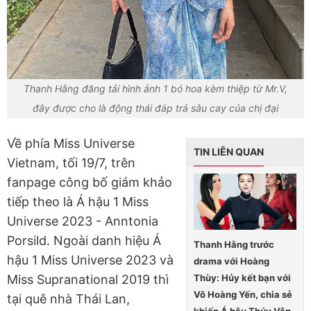
Thanh Hằng đăng tải hình ảnh 1 bó hoa kèm thiệp từ Mr.V,
đây được cho là động thái đáp trả sâu cay của chị đại
Về phía Miss Universe
TIN LIÊN QUAN
Vietnam, tối 19/7, trên
fanpage công bố giám khảo
tiếp theo là Á hậu 1 Miss
Universe 2023 - Anntonia
Porsild. Ngoài danh hiệu Á
Thanh Hằng trước
hậu 1 Miss Universe 2023 và
drama với Hoàng
Thùy: Hủy kết bạn với
Miss Supranational 2019 thì
Võ Hoàng Yến, chia sẻ
tại quê nhà Thái Lan,
khiến Á hậu Thúy Vân