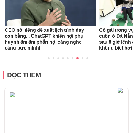
CEO nổi tiếng đề xuất lịch trình dạy
Cô gái trong v
con bằng... ChatGPT khiến hội phụ
cuốn ở Đà Nẵn
huynh ầm ầm phẫn nộ, càng nghe
sau 8 giờ lênh
càng bực mình!
không biết bơi
ĐỌC THÊM