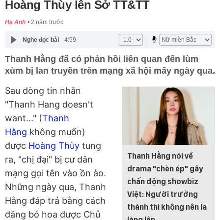
Hoàng Thùy lên Sở TT&TT
Hạ Anh
2 năm trước
Nghe đọc bài
4:59
Thanh Hằng đã có phản hồi liên quan đến lùm
xùm bị lan truyền trên mạng xã hội mấy ngày qua.
Sau dòng tin nhắn
"Thanh Hang doesn't
want..." (
Thanh
Hằng
không muốn)
được
Hoàng Thùy
tung
Thanh Hằng nói về
ra, "chị đại" bị cư dân
drama "chèn ép" gây
mạng gọi tên vào ồn ào.
chấn động showbiz
Những ngày qua, Thanh
Việt: Người trưởng
Hằng đáp trả bằng cách
thành thì không nên la
đăng bó hoa được Chủ
làng lên