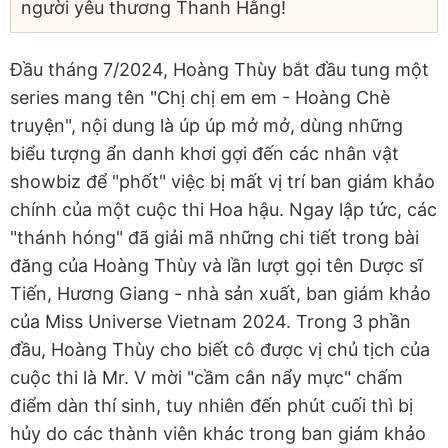
người yêu thương Thanh Hằng!
Đầu tháng 7/2024, Hoàng Thùy bắt đầu tung một
series mang tên "Chị chị em em - Hoàng Chè
truyện", nội dung là úp úp mở mở, dùng những
biểu tượng ẩn danh khơi gợi đến các nhân vật
showbiz để "phốt" việc bị mất vị trí ban giám khảo
chính của một cuộc thi Hoa hậu. Ngay lập tức, các
"thánh hóng" đã giải mã những chi tiết trong bài
đăng của Hoàng Thùy và lần lượt gọi tên Dược sĩ
Tiến, Hương Giang - nhà sản xuất, ban giám khảo
của Miss Universe Vietnam 2024. Trong 3 phần
đầu, Hoàng Thùy cho biết cô được vị chủ tịch của
cuộc thi là Mr. V mời "cầm cân nẩy mực" chấm
điểm dàn thí sinh, tuy nhiên đến phút cuối thì bị
hủy do các thành viên khác trong ban giám khảo