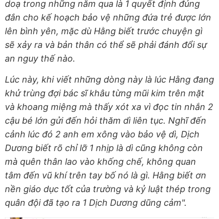
doạ trong những năm qua là 1 quyết định đúng
đắn cho kế hoạch bảo vệ những đứa trẻ được lớn
lên bình yên, mặc dù Hằng biết trước chuyện gì
sẽ xảy ra và bản thân có thể sẽ phải đánh đổi sự
an nguy thế nào.
Lúc này, khi viết những dòng này là lúc Hằng đang
khử trùng đợi bác sĩ khâu từng mũi kim trên mặt
và khoang miệng mà thấy xót xa vì đọc tin nhắn 2
cậu bé lớn gửi đến hỏi thăm dì liên tục. Nghĩ đến
cảnh lúc đó 2 anh em xông vào bảo vệ dì, Dịch
Dương biết rõ chỉ lỡ 1 nhịp là dì cũng không còn
mà quên thân lao vào khống chế, không quan
tâm đến vũ khí trên tay bố nó là gì. Hằng biết ơn
nền giáo dục tốt của trường và kỷ luật thép trong
quân đội đã tạo ra 1 Dịch Dương dũng cảm".