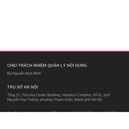
CHỊU TRÁCH NHIỆM QUẢN LÝ NỘI DUNG
Bà Nguyễn Bích Minh
TRỤ SỞ HÀ NỘI
Tầng 21, Tòa nhà Center Building, Hapulico Complex, Số 01, phố
Nguyễn Huy Tưởng, phường Thanh Xuân, thành phố Hà Nội
Email:
contact@afamily.vn |
Điện thoại:
024 7309 5555, máy lẻ 62.370
VPĐD TẠI TP.HCM