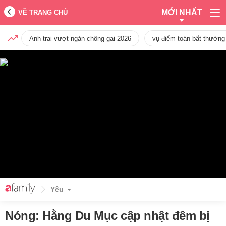
MỚI NHẤT
VỀ TRANG CHỦ
Anh trai vượt ngàn chông gai 2026
vụ điểm toán bất thường
Yêu
Nóng: Hằng Du Mục cập nhật đêm bị