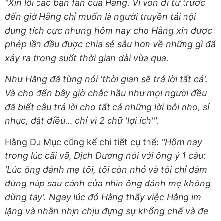
"Xin lỗi các bạn fan của Hằng. Vì vốn dĩ từ trước
đến giờ Hằng chỉ muốn là người truyền tải nội
dung tích cực nhưng hôm nay cho Hằng xin được
phép lần đầu được chia sẻ sâu hơn về những gì đã
xảy ra trong suốt thời gian dài vừa qua.
Như Hằng đã từng nói 'thời gian sẽ trả lời tất cả'.
Và cho đến bây giờ chắc hầu như mọi người đều
đã biết câu trả lời cho tất cả những lời bôi nhọ, sỉ
nhục, đặt điều… chỉ vì 2 chữ 'lợi ích'".
Hằng Du Mục cũng kể chi tiết cụ thể:
"Hôm nay
trong lúc cãi vã, Dịch Dương nói với ông ý 1 câu:
'Lúc ông đánh mẹ tôi, tôi còn nhỏ và tôi chỉ dám
đứng núp sau cánh cửa nhìn ông đánh mẹ không
dừng tay'. Ngay lúc đó Hằng thấy việc Hằng im
lặng và nhẫn nhịn chịu đựng sự khống chế và đe