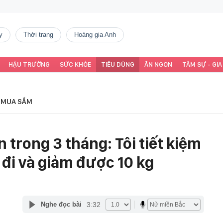
y
thời trang
Hoàng gia Anh
HẬU TRƯỜNG
SỨC KHỎE
TIÊU DÙNG
ĂN NGON
TÂM SỰ - GIA
MUA SẮM
n trong 3 tháng: Tôi tiết kiệm
t đi và giảm được 10 kg
3:32
Nghe đọc bài