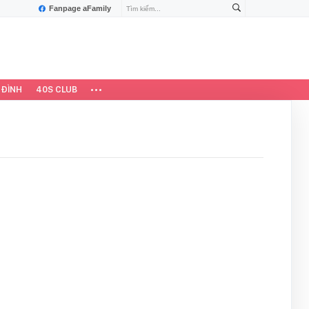
Fanpage aFamily
 ĐÌNH
40S CLUB