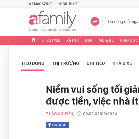
EMAGAZINE
DR. BLUE
tin nóng mỗi ngà
LIFESTYLE
XÃ HỘI
ĐẸP
MẸ & BÉ
GIÁO DỤC
TIÊU DÙNG
THỊ TRƯỜNG
CHI TIÊU
NHÀ & XE
Niềm vui sống tối giả
được tiền, việc nhà í
THẢO NGUYỄN,
00:02 02/09/2024
CHIA SẺ