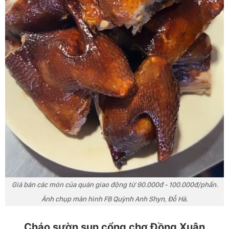
Giá bán các món của quán giao động từ 90.000đ - 100.000đ/phần.
Ảnh chụp màn hình FB Quỳnh Anh Shyn, Đỗ Hà.
Cháo sườn sụn cổng chợ Đồng Xuân