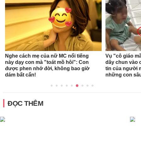
Nghe cách mẹ của nữ MC nổi tiếng
Vụ "cô giáo mầ
này dạy con mà "toát mồ hôi": Con
dây chun vào c
được phen nhớ đời, không bao giờ
tin của người
dám bất cẩn!
những con sâ
ĐỌC THÊM