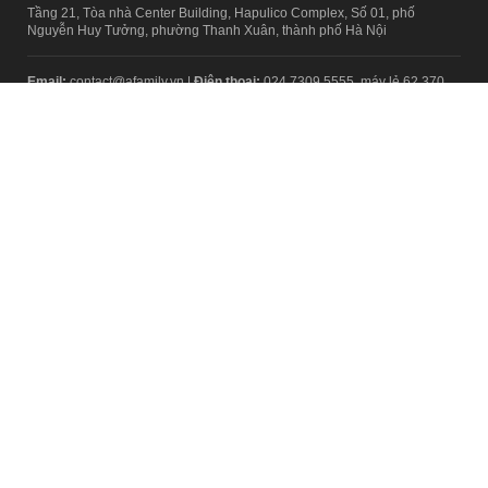
Tầng 21, Tòa nhà Center Building, Hapulico Complex, Số 01, phố
Nguyễn Huy Tưởng, phường Thanh Xuân, thành phố Hà Nội
Email:
contact@afamily.vn |
Điện thoại:
024 7309 5555, máy lẻ 62.370
VPĐD TẠI TP.HCM
Tầng 4, Tòa nhà 123, số 127 Võ Văn Tần, Phường Xuân Hòa, TPHCM
Điện thoại:
028 7307 7979
Giấy phép thiết lập trang thông tin điện tử tổng hợp trên mạng số
2217/GP-TTĐT do Sở Thông tin và Truyền thông Hà Nội cấp ngày 10
tháng 4 năm 2019
© Copyright 2008 - 2024 – Công ty Cổ phần VCCorp
Chính sách bảo mật
Fanpage aFamily