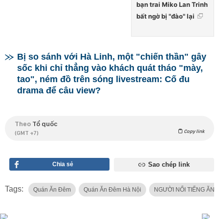
bạn trai Miko Lan Trinh
bất ngờ bị "đào" lại
Bị so sánh với Hà Linh, một "chiến thần" gây
sốc khi chỉ thẳng vào khách quát tháo "mày,
tao", ném đồ trên sóng livestream: Cố đu
drama để câu view?
Theo
Tổ quốc
Copy link
(GMT +7)
Chia sẻ
Sao chép link
Tags:
Quán Ăn Đêm
Quán Ăn Đêm Hà Nội
NGƯỜI NỔI TIẾNG ĂN G