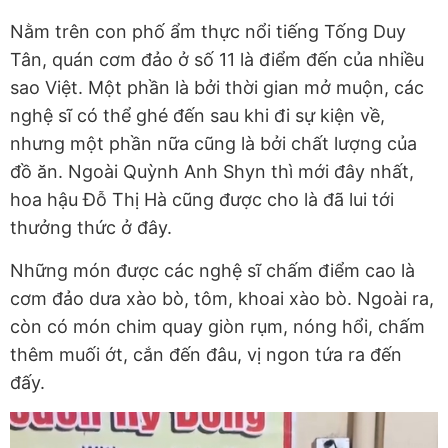
Nằm trên con phố ẩm thực nổi tiếng Tống Duy
Tân, quán cơm đảo ở số 11 là điểm đến của nhiều
sao Việt. Một phần là bởi thời gian mở muộn, các
nghệ sĩ có thể ghé đến sau khi đi sự kiện về,
nhưng một phần nữa cũng là bởi chất lượng của
đồ ăn. Ngoài Quỳnh Anh Shyn thì mới đây nhất,
hoa hậu Đỗ Thị Hà cũng được cho là đã lui tới
thưởng thức ở đây.
Những món được các nghệ sĩ chấm điểm cao là
cơm đảo dưa xào bò, tôm, khoai xào bò. Ngoài ra,
còn có món chim quay giòn rụm, nóng hổi, chấm
thêm muối ớt, cắn đến đâu, vị ngon tứa ra đến
đấy.