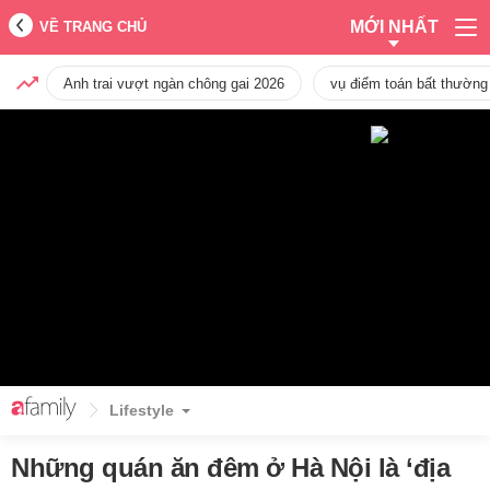
MỚI NHẤT
VỀ TRANG CHỦ
Anh trai vượt ngàn chông gai 2026
vụ điểm toán bất thường
Lifestyle
Những quán ăn đêm ở Hà Nội là ‘địa