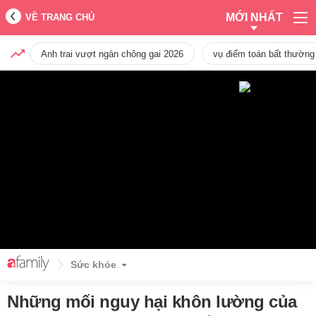
MỚI NHẤT
VỀ TRANG CHỦ
Anh trai vượt ngàn chông gai 2026
vụ điểm toán bất thường
Sức khỏe
Những mối nguy hại khôn lường của