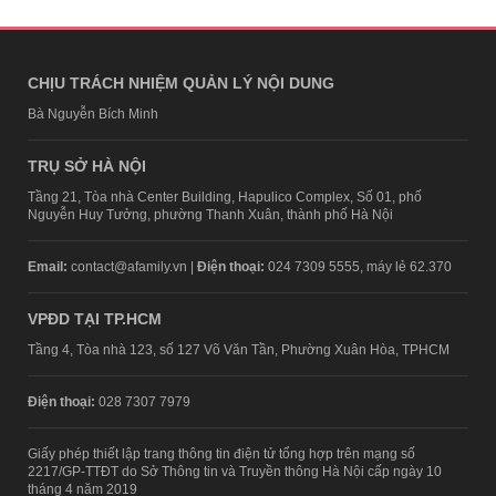
CHỊU TRÁCH NHIỆM QUẢN LÝ NỘI DUNG
Bà Nguyễn Bích Minh
TRỤ SỞ HÀ NỘI
Tầng 21, Tòa nhà Center Building, Hapulico Complex, Số 01, phố
Nguyễn Huy Tưởng, phường Thanh Xuân, thành phố Hà Nội
Email:
contact@afamily.vn |
Điện thoại:
024 7309 5555, máy lẻ 62.370
VPĐD TẠI TP.HCM
Tầng 4, Tòa nhà 123, số 127 Võ Văn Tần, Phường Xuân Hòa, TPHCM
Điện thoại:
028 7307 7979
Giấy phép thiết lập trang thông tin điện tử tổng hợp trên mạng số
2217/GP-TTĐT do Sở Thông tin và Truyền thông Hà Nội cấp ngày 10
tháng 4 năm 2019