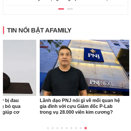
TIN NỔI BẬT AFAMILY
nữ bị đau
Lãnh đạo PNJ nói gì về mối quan hệ
ng bỏ qua
gia đình với cựu Giám đốc P-Lab
c giúp cơ
trong vụ 28.000 viên kim cương?