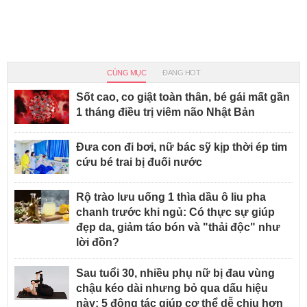
CÙNG MỤC
ĐANG HOT
Sốt cao, co giật toàn thân, bé gái mất gần
1 tháng điều trị viêm não Nhật Bản
Đưa con đi bơi, nữ bác sỹ kịp thời ép tim
cứu bé trai bị đuối nước
Rộ trào lưu uống 1 thìa dầu ô liu pha
chanh trước khi ngủ: Có thực sự giúp
đẹp da, giảm táo bón và "thải độc" như
lời đồn?
Sau tuổi 30, nhiều phụ nữ bị đau vùng
chậu kéo dài nhưng bỏ qua dấu hiệu
này: 5 động tác giúp cơ thể dễ chịu hơn