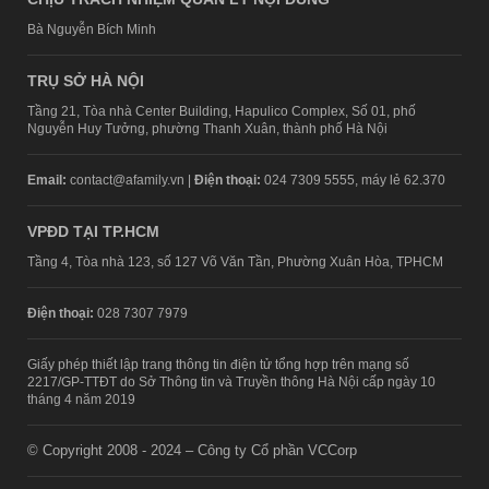
Bà Nguyễn Bích Minh
TRỤ SỞ HÀ NỘI
Tầng 21, Tòa nhà Center Building, Hapulico Complex, Số 01, phố
Nguyễn Huy Tưởng, phường Thanh Xuân, thành phố Hà Nội
Email:
contact@afamily.vn |
Điện thoại:
024 7309 5555, máy lẻ 62.370
VPĐD TẠI TP.HCM
Tầng 4, Tòa nhà 123, số 127 Võ Văn Tần, Phường Xuân Hòa, TPHCM
Điện thoại:
028 7307 7979
Giấy phép thiết lập trang thông tin điện tử tổng hợp trên mạng số
2217/GP-TTĐT do Sở Thông tin và Truyền thông Hà Nội cấp ngày 10
tháng 4 năm 2019
© Copyright 2008 - 2024 – Công ty Cổ phần VCCorp