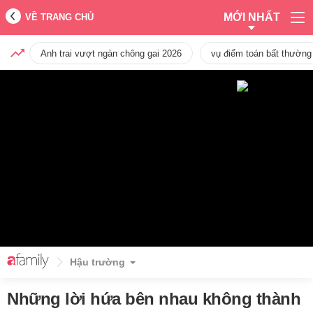
MỚI NHẤT
VỀ TRANG CHỦ
Anh trai vượt ngàn chông gai 2026
vụ điểm toán bất thường
Hậu trường
Những lời hứa bên nhau không thành