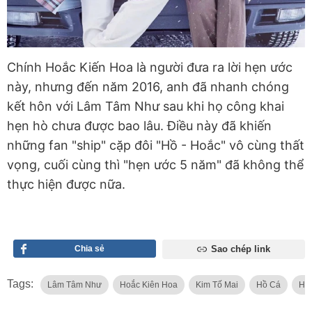
Chính Hoắc Kiến Hoa là người đưa ra lời hẹn ước
này, nhưng đến năm 2016, anh đã nhanh chóng
kết hôn với Lâm Tâm Như sau khi họ công khai
hẹn hò chưa được bao lâu. Điều này đã khiến
những fan "ship" cặp đôi "Hồ - Hoắc" vô cùng thất
vọng, cuối cùng thì "hẹn ước 5 năm" đã không thể
thực hiện được nữa.
Chia sẻ
Sao chép link
Tags:
Lâm Tâm Như
Hoắc Kiên Hoa
Kim Tố Mai
Hồ Cá
Hà 