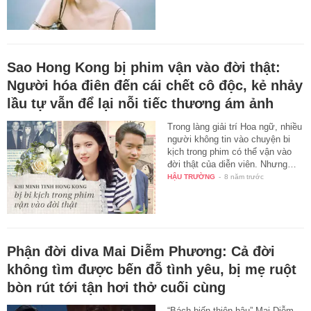
Sao Hong Kong bị phim vận vào đời thật:
Người hóa điên đến cái chết cô độc, kẻ nhảy
lầu tự vẫn để lại nỗi tiếc thương ám ảnh
Trong làng giải trí Hoa ngữ, nhiều
người không tin vào chuyện bi
kịch trong phim có thể vận vào
đời thật của diễn viên. Nhưng…
HẬU TRƯỜNG
-
8 năm trước
Phận đời diva Mai Diễm Phương: Cả đời
không tìm được bến đỗ tình yêu, bị mẹ ruột
bòn rút tới tận hơi thở cuối cùng
“Bách biến thiên hậu” Mai Diễm