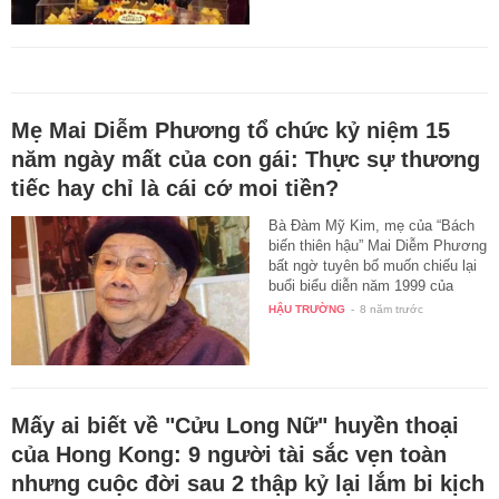
Mẹ Mai Diễm Phương tổ chức kỷ niệm 15
năm ngày mất của con gái: Thực sự thương
tiếc hay chỉ là cái cớ moi tiền?
Bà Đàm Mỹ Kim, mẹ của “Bách
biến thiên hậu” Mai Diễm Phương
bất ngờ tuyên bố muốn chiếu lại
buổi biểu diễn năm 1999 của
cô…
HẬU TRƯỜNG
-
8 năm trước
Mấy ai biết về "Cửu Long Nữ" huyền thoại
của Hong Kong: 9 người tài sắc vẹn toàn
nhưng cuộc đời sau 2 thập kỷ lại lắm bi kịch