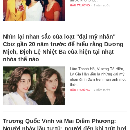
được khôi phục.
HẬU TRƯỜNG
-
7 năm trước
Nhìn lại nhan sắc của loạt "đại mỹ nhân"
Cbiz gần 20 năm trước để hiểu rằng Dương
Mịch, Địch Lệ Nhiệt Ba của hiện tại nhạt
nhòa thế nào
Lâm Thanh Hà, Vương Tổ Hiền,
Lý Gia Hân đều là những đại mỹ
nhân đình đám trên màn ảnh một
thời.
HẬU TRƯỜNG
-
7 năm trước
Trương Quốc Vinh và Mai Diễm Phương:
Người nhảy lầu tự tử, người đến khi trút hơi