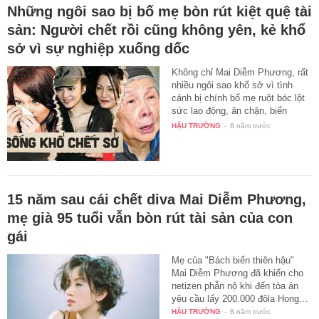
Những ngôi sao bị bố mẹ bòn rút kiệt quệ tài
sản: Người chết rồi cũng không yên, kẻ khổ
sở vì sự nghiệp xuống dốc
Không chỉ Mai Diễm Phương, rất
nhiều ngôi sao khổ sở vì tình
cảnh bị chính bố mẹ ruột bóc lột
sức lao động, ăn chặn, biển
thủ…
HẬU TRƯỜNG
-
8 năm trước
15 năm sau cái chết diva Mai Diễm Phương,
mẹ già 95 tuổi vẫn bòn rút tài sản của con
gái
Mẹ của "Bách biến thiên hậu"
Mai Diễm Phương đã khiến cho
netizen phẫn nộ khi đến tòa án
yêu cầu lấy 200.000 đôla Hong…
HẬU TRƯỜNG
-
8 năm trước