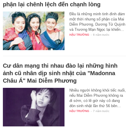
phận lại chênh lệch đến chạnh lòng
Đều là những minh tinh đình đám
một thời nhưng số phận của Mai
Diễm Phương, Dương Tử Quỳnh
và Trương Mạn Ngọc lại khiến…
HẬU TRƯỜNG
-
6 năm trước
Cư dân mạng thi nhau đào lại những hình
ảnh cũ nhân dịp sinh nhật của "Madonna
Châu Á" Mai Diễm Phương
Nhiều người không khỏi tiếc nuối,
nếu Mai Diễm Phương không ra
đi sớm, có lẽ giờ này cô đang
đón sinh nhật lần thứ 56 bên…
HẬU TRƯỜNG
-
7 năm trước