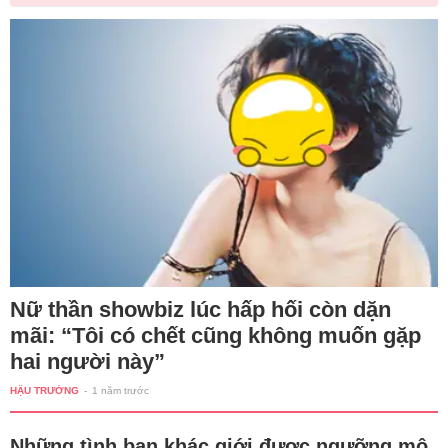
Nữ thần showbiz lúc hấp hối còn dặn
mãi: “Tôi có chết cũng không muốn gặp
hai người này”
HẬU TRƯỜNG
-
1 năm trước
Những tình bạn khác giới được ngưỡng mộ