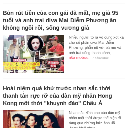
Bòn rút tiền của con gái đã mất, mẹ già 95
tuổi và anh trai diva Mai Diễm Phương ăn
không ngồi rồi, sống vương giả
Nhiều người tỏ ra vô cùng xót xa
cho số phận diva Mai Diễm
Phương, phẫn nộ với bà mẹ và
anh trai sống thanh cảnh,…
HẬU TRƯỜNG
-
7 năm trước
Hoài niệm quá khứ trước nhan sắc thời
thanh tân rực rỡ của dàn mỹ nhân Hong
Kong một thời "khuynh đảo" Châu Á
Nhan sắc đỉnh cao của dàn mỹ
nhân một thời được thể hiện rõ
ràng qua những bức ảnh đã