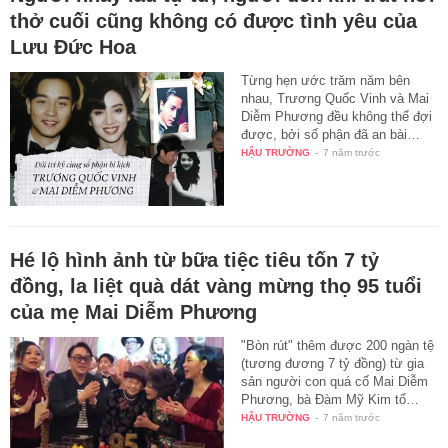
thở cuối cũng không có được tình yêu của
Lưu Đức Hoa
Từng hẹn ước trăm năm bên
nhau, Trương Quốc Vinh và Mai
Diễm Phương đều không thể đợi
được, bởi số phận đã an bài…
HẬU TRƯỜNG
-
7 năm trước
Hé lộ hình ảnh từ bữa tiệc tiêu tốn 7 tỷ
đồng, la liệt quà dát vàng mừng thọ 95 tuổi
của mẹ Mai Diễm Phương
"Bòn rút" thêm được 200 ngàn tệ
(tương đương 7 tỷ đồng) từ gia
sản người con quá cố Mai Diễm
Phương, bà Đàm Mỹ Kim tổ…
HẬU TRƯỜNG
-
7 năm trước