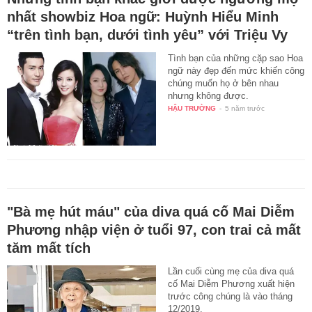
nhất showbiz Hoa ngữ: Huỳnh Hiểu Minh
“trên tình bạn, dưới tình yêu” với Triệu Vy
Tình bạn của những cặp sao Hoa
ngữ này đẹp đến mức khiến công
chúng muốn họ ở bên nhau
nhưng không được.
HẬU TRƯỜNG
-
5 năm trước
"Bà mẹ hút máu" của diva quá cố Mai Diễm
Phương nhập viện ở tuổi 97, con trai cả mất
tăm mất tích
Lần cuối cùng mẹ của diva quá
cố Mai Diễm Phương xuất hiện
trước công chúng là vào tháng
12/2019.