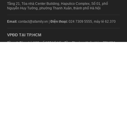
Tầng 21, Tòa nhà Center Building, Hapulico Complex, Số 01, phố
Nguyễn Huy Tưởng, phường Thanh Xuân, thành phố Hà Nội
Email:
contact@afamily.vn |
Điện thoại:
024 7309 5555, máy lẻ 62.370
VPĐD TẠI TP.HCM
Tầng 4, Tòa nhà 123, số 127 Võ Văn Tần, Phường Xuân Hòa, TPHCM
Điện thoại:
028 7307 7979
Giấy phép thiết lập trang thông tin điện tử tổng hợp trên mạng số
2217/GP-TTĐT do Sở Thông tin và Truyền thông Hà Nội cấp ngày 10
tháng 4 năm 2019
© Copyright 2008 - 2024 – Công ty Cổ phần VCCorp
Chính sách bảo mật
Fanpage aFamily