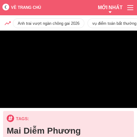
MỚI NHẤT
VỀ TRANG CHỦ
Anh trai vượt ngàn chông gai 2026
vụ điểm toán bất thường
TAGS:
Mai Diễm Phương