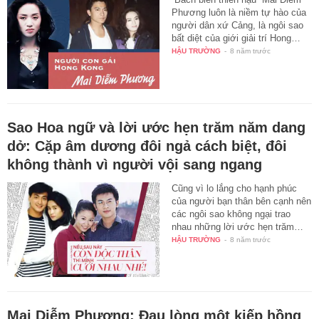
Phương luôn là niềm tự hào của
người dân xứ Cảng, là ngôi sao
bất diệt của giới giải trí Hong…
HẬU TRƯỜNG
-
8 năm trước
Sao Hoa ngữ và lời ước hẹn trăm năm dang
dở: Cặp âm dương đôi ngả cách biệt, đôi
không thành vì người vội sang ngang
Cũng vì lo lắng cho hạnh phúc
của người bạn thân bên cạnh nên
các ngôi sao không ngại trao
nhau những lời ước hẹn trăm…
HẬU TRƯỜNG
-
8 năm trước
Mai Diễm Phương: Đau lòng một kiếp hồng