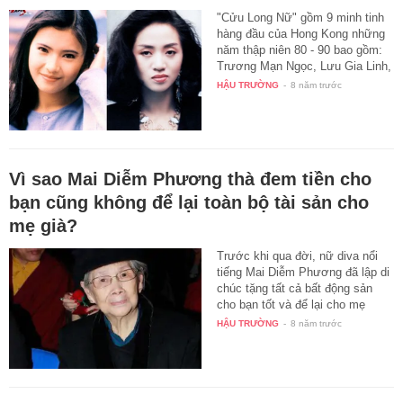
"Cửu Long Nữ" gồm 9 minh tinh
hàng đầu của Hong Kong những
năm thập niên 80 - 90 bao gồm:
Trương Mạn Ngọc, Lưu Gia Linh,
…
HẬU TRƯỜNG
-
8 năm trước
Vì sao Mai Diễm Phương thà đem tiền cho
bạn cũng không để lại toàn bộ tài sản cho
mẹ già?
Trước khi qua đời, nữ diva nổi
tiếng Mai Diễm Phương đã lập di
chúc tặng tất cả bất động sản
cho bạn tốt và để lại cho mẹ
già…
HẬU TRƯỜNG
-
8 năm trước