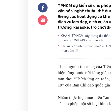
TPHCM dự kiến sẽ cho phép d
văn hóa, nghệ thuật, thể dụ
Riêng các hoạt động có khả 
dịch vụ làm đẹp, dịch vụ ăn 
trường, karaoke, trò chơi đi
KHẨN: TP.HCM xây dựng dự thảo ph
chống COVID-19 với 5 tỉnh
Chuẩn bị "bình thường mới" ở TP.H
mua sắm
Theo nguồn tin riêng của Tiề
hiện từng bước nới lỏng giãn
tạm thời “Thích ứng an toàn,
19” của Ban Chỉ đạo quốc gia
Nhằm thực hiện mục tiêu “an 
sẽ cho phép một số loại hình 