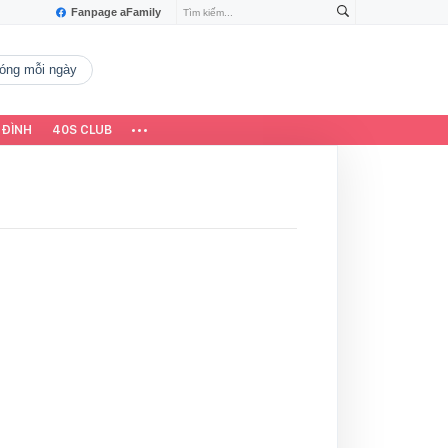
Fanpage aFamily
 nóng mỗi ngày
 ĐÌNH
40S CLUB