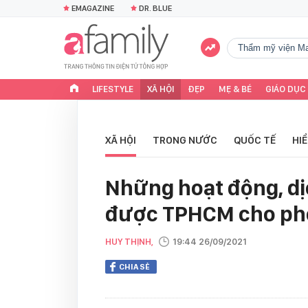
EMAGAZINE
DR. BLUE
Thẩm mỹ viện Ma
LIFESTYLE
XÃ HỘI
ĐẸP
MẸ & BÉ
GIÁO DỤC
XÃ HỘI
TRONG NƯỚC
QUỐC TẾ
HI
Những hoạt động, dị
được TPHCM cho phé
HUY THỊNH,
19:44 26/09/2021
CHIA SẺ