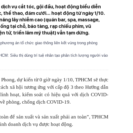
ịch vụ cắt tóc, gội đầu, hoạt động biểu diễn
c, thể thao, đám cưới… hoạt động từ ngày 1/10.
năng lây nhiễm cao (quán bar, spa, massage,
uống tại chỗ, bảo tàng, rạp chiếu phim, vũ
ện tử, triển lãm mỹ thuật) vẫn tạm dừng.
ương án tổ chức giao thông liên kết vùng trong phòng
CM: Siêu thị dùng trí tuệ nhân tạo phân tích lượng người vào
n Phong, dự kiến từ 0 giờ ngày 1/10, TPHCM sẽ thực
 cách xã hội tương ứng với cấp độ 3 theo Hướng dẫn
 linh hoạt, kiểm soát có hiệu quả với dịch COVID-
 về phòng, chống dịch COVID-19.
toàn để sản xuất và sản xuất phải an toàn”, TPHCM
kinh doanh dịch vụ được hoạt động.