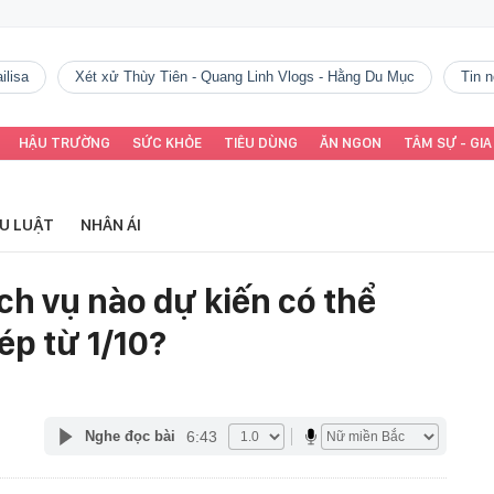
ilisa
Xét xử Thùy Tiên - Quang Linh Vlogs - Hằng Du Mục
tin
HẬU TRƯỜNG
SỨC KHỎE
TIÊU DÙNG
ĂN NGON
TÂM SỰ - GIA
ỂU LUẬT
NHÂN ÁI
ch vụ nào dự kiến có thể
p từ 1/10?
6:43
Nghe đọc bài