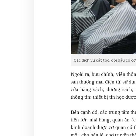
Các dịch vụ cắt tóc, gội đầu có cơ
Ngoài ra, bưu chính, viễn thôn
sàn thương mại điện tử, sử dụ
cửa hàng sách; đường sách; 
thông tin; thiết bị tin học đượ
Bên cạnh đó, các trung tâm thư
tiện lợi; nhà hàng, quán ăn 
kinh doanh được cơ quan có t
mối, chợ bán lẻ, chợ truyền t