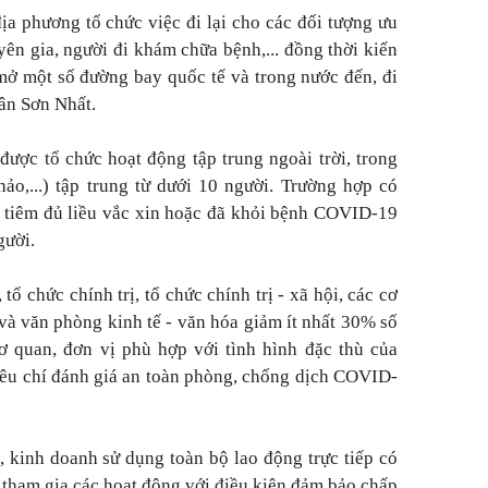
a phương tổ chức việc đi lại cho các đối tượng ưu
yên gia, người đi khám chữa bệnh,... đồng thời kiến
ở một số đường bay quốc tế và trong nước đến, đi
ân Sơn Nhất.
được tổ chức hoạt động tập trung ngoài trời, trong
hảo,...) tập trung từ dưới 10 người. Trường hợp có
 tiêm đủ liều vắc xin hoặc đã khỏi bệnh COVID-19
gười.
tổ chức chính trị, tổ chức chính trị - xã hội, các cơ
 và văn phòng kinh tế - văn hóa giảm ít nhất 30% số
ơ quan, đơn vị phù hợp với tình hình đặc thù của
iêu chí đánh giá an toàn phòng, chống dịch COVID-
, kinh doanh sử dụng toàn bộ lao động trực tiếp có
ham gia các hoạt động với điều kiện đảm bảo chấp