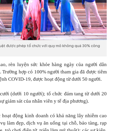
huật được phép tổ chức với quy mô không quá 30% công
hao, rèn luyện sức khỏe hàng ngày của người dân
. Trường hợp có 100% người tham gia đã được tiêm
bệnh COVID-19, được hoạt động từ dưới 50 người.
ưới (dưới 10 người); tổ chức đám tang từ dưới 20
sự giám sát của nhân viên y tế địa phương).
 hoạt động kinh doanh có khả năng lây nhiễm cao
 vụ làm đẹp, dịch vụ ăn uống tại chỗ, bảo tàng, rạp
, trò chơi điện tử, triển lãm mỹ thuật); các sự kiện,