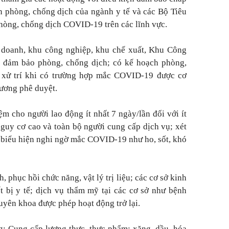
n phòng, chống dịch của ngành y tế và các Bộ Tiêu
phòng, chống dịch COVID-19 trên các lĩnh vực.
h doanh, khu công nghiệp, khu chế xuất, Khu Công
 đảm bảo phòng, chống dịch; có kế hoạch phòng,
 xử trí khi có trường hợp mắc COVID-19 được cơ
hương phê duyệt.
ệm cho người lao động ít nhất 7 ngày/lần đối với ít
guy cơ cao và toàn bộ người cung cấp dịch vụ; xét
biểu hiện nghi ngờ mắc COVID-19 như ho, sốt, khó
phục hồi chức năng, vật lý trị liệu; các cơ sở kinh
ết bị y tế; dịch vụ thẩm mỹ tại các cơ sở như bệnh
yên khoa được phép hoạt động trở lại.
: Cung cấp lương thực, thực phẩm; xăng, dầu, hóa