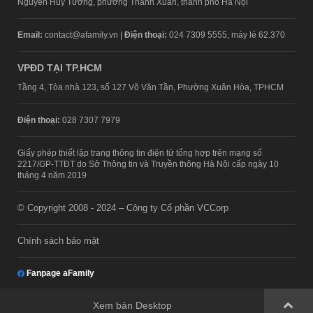
Nguyễn Huy Tưởng, phường Thanh Xuân, thành phố Hà Nội
Email:
contact@afamily.vn |
Điện thoại:
024 7309 5555, máy lẻ 62.370
VPĐD TẠI TP.HCM
Tầng 4, Tòa nhà 123, số 127 Võ Văn Tần, Phường Xuân Hòa, TPHCM
Điện thoại:
028 7307 7979
Giấy phép thiết lập trang thông tin điện tử tổng hợp trên mạng số
2217/GP-TTĐT do Sở Thông tin và Truyền thông Hà Nội cấp ngày 10
tháng 4 năm 2019
© Copyright 2008 - 2024 – Công ty Cổ phần VCCorp
Chính sách bảo mật
Fanpage aFamily
Xem bản Desktop