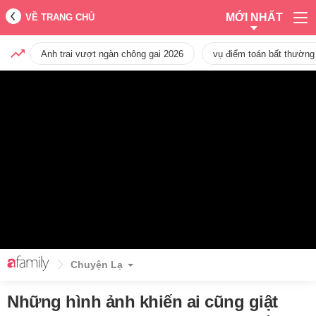
MỚI NHẤT
VỀ TRANG CHỦ
Anh trai vượt ngàn chông gai 2026
vụ điểm toán bất thường
Chuyện Lạ
Những hình ảnh khiến ai cũng giật