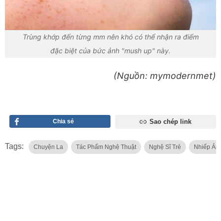
Trùng khớp đến từng mm nên khó có thể nhận ra điểm
đặc biệt của bức ảnh "mush up" này.
(Nguồn: mymodernmet)
Chia sẻ
Sao chép link
Tags:
Chuyện La
Tác Phẩm Nghệ Thuật
Nghệ Sĩ Trẻ
Nhiếp Ản