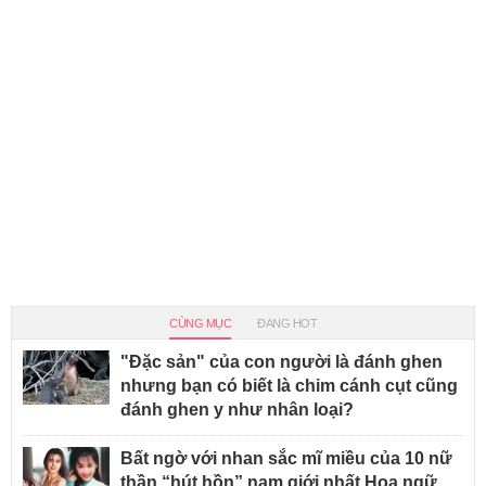
CÙNG MỤC
ĐANG HOT
"Đặc sản" của con người là đánh ghen
nhưng bạn có biết là chim cánh cụt cũng
đánh ghen y như nhân loại?
Bất ngờ với nhan sắc mĩ miều của 10 nữ
thần “hút hồn” nam giới nhất Hoa ngữ