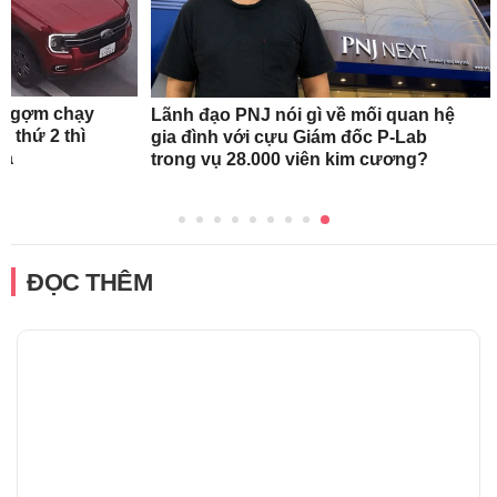
ch ngợm chạy
Lãnh đạo PNJ nói gì về mối quan hệ
 thứ 2 thì
gia đình với cựu Giám đốc P-Lab
ra
trong vụ 28.000 viên kim cương?
ĐỌC THÊM