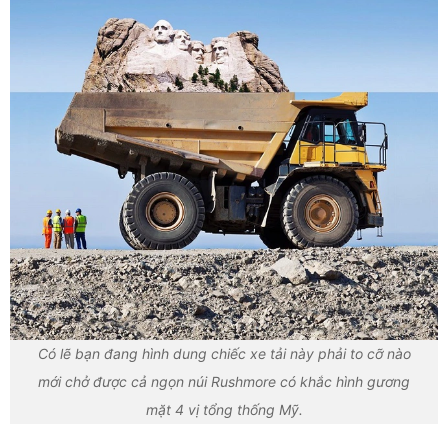
Có lẽ bạn đang hình dung chiếc xe tải này phải to cỡ nào
mới chở được cả ngọn núi Rushmore có khắc hình gương
mặt 4 vị tổng thống Mỹ.