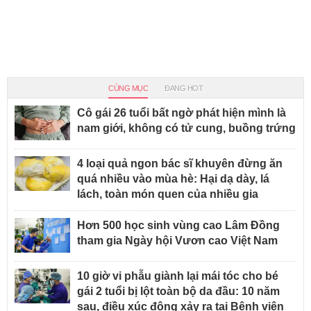
CÙNG MỤC
ĐANG HOT
Cô gái 26 tuổi bất ngờ phát hiện mình là
nam giới, không có tử cung, buồng trứng
4 loại quả ngon bác sĩ khuyên đừng ăn
quá nhiều vào mùa hè: Hại dạ dày, lá
lách, toàn món quen của nhiều gia
Hơn 500 học sinh vùng cao Lâm Đồng
tham gia Ngày hội Vươn cao Việt Nam
10 giờ vi phẫu giành lại mái tóc cho bé
gái 2 tuổi bị lột toàn bộ da đầu: 10 năm
sau, điều xúc động xảy ra tại Bệnh viện