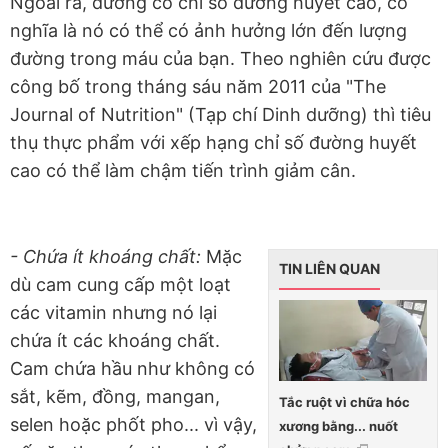
Ngoài ra, đường có chỉ số đường huyết cao, có
nghĩa là nó có thể có ảnh hưởng lớn đến lượng
đường trong máu của bạn. Theo nghiên cứu được
công bố trong tháng sáu năm 2011 của "The
Journal of Nutrition" (Tạp chí Dinh dưỡng) thì tiêu
thụ thực phẩm với xếp hạng chỉ số đường huyết
cao có thể làm chậm tiến trình giảm cân.
- Chứa ít khoáng chất:
Mặc
TIN LIÊN QUAN
dù cam cung cấp một loạt
các vitamin nhưng nó lại
chứa ít các khoáng chất.
Cam chứa hầu như không có
sắt, kẽm, đồng, mangan,
Tắc ruột vì chữa hóc
selen hoặc phốt pho... vì vậy,
xương bằng... nuốt