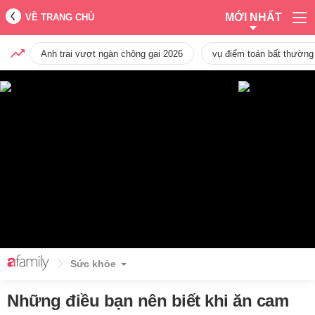
MỚI NHẤT
VỀ TRANG CHỦ
Anh trai vượt ngàn chông gai 2026
vụ điểm toán bất thường
Sức khỏe
Những điều bạn nên biết khi ăn cam