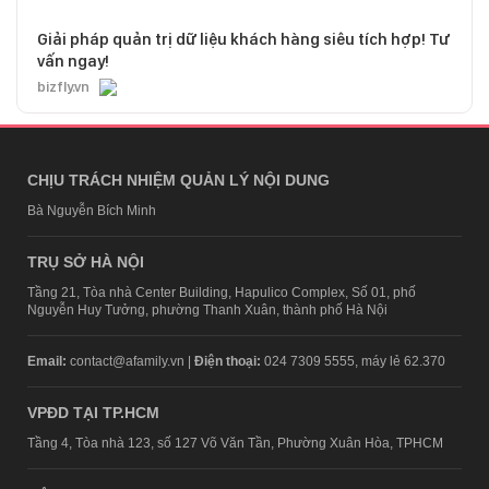
Giải pháp quản trị dữ liệu khách hàng siêu tích hợp! Tư
vấn ngay!
bizfly.vn
CHỊU TRÁCH NHIỆM QUẢN LÝ NỘI DUNG
Bà Nguyễn Bích Minh
TRỤ SỞ HÀ NỘI
Tầng 21, Tòa nhà Center Building, Hapulico Complex, Số 01, phố
Nguyễn Huy Tưởng, phường Thanh Xuân, thành phố Hà Nội
Email:
contact@afamily.vn |
Điện thoại:
024 7309 5555, máy lẻ 62.370
VPĐD TẠI TP.HCM
Tầng 4, Tòa nhà 123, số 127 Võ Văn Tần, Phường Xuân Hòa, TPHCM