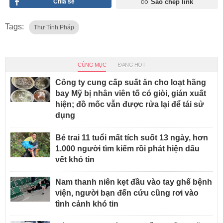
Chia sẻ
Sao chép link
Tags:
Thư Tình Pháp
CÙNG MỤC
ĐANG HOT
Công ty cung cấp suất ăn cho loạt hãng
bay Mỹ bị nhân viên tố có giòi, gián xuất
hiện; đồ mốc vẫn được rửa lại để tái sử
dụng
Bé trai 11 tuổi mất tích suốt 13 ngày, hơn
1.000 người tìm kiếm rồi phát hiện dấu
vết khó tin
Nam thanh niên kẹt đầu vào tay ghế bệnh
viện, người bạn đến cứu cũng rơi vào
tình cảnh khó tin