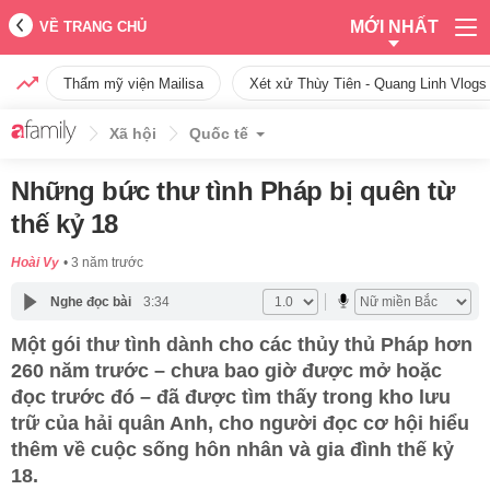
MỚI NHẤT
VỀ TRANG CHỦ
Thẩm mỹ viện Mailisa
Xét xử Thùy Tiên - Quang Linh Vlogs
Xã hội
Quốc tế
Những bức thư tình Pháp bị quên từ
thế kỷ 18
Hoài Vy
3 năm trước
Nghe đọc bài
3:34
Một gói thư tình dành cho các thủy thủ Pháp hơn
260 năm trước – chưa bao giờ được mở hoặc
đọc trước đó – đã được tìm thấy trong kho lưu
trữ của hải quân Anh, cho người đọc cơ hội hiểu
thêm về cuộc sống hôn nhân và gia đình thế kỷ
18.