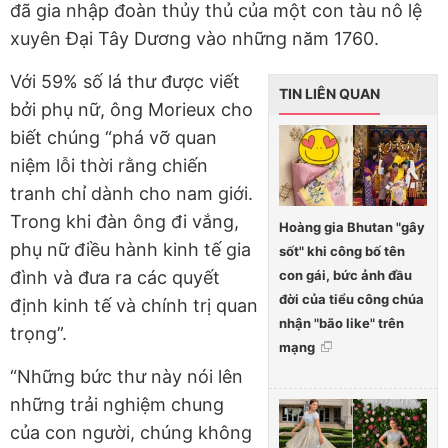
đã gia nhập đoàn thủy thủ của một con tàu nô lệ
xuyên Đại Tây Dương vào những năm 1760.
Với 59% số lá thư được viết
TIN LIÊN QUAN
bởi phụ nữ, ông Morieux cho
biết chúng “phá vỡ quan
niệm lỗi thời rằng chiến
tranh chỉ dành cho nam giới.
Trong khi đàn ông đi vắng,
Hoàng gia Bhutan "gây
phụ nữ điều hành kinh tế gia
sốt" khi công bố tên
con gái, bức ảnh đầu
đình và đưa ra các quyết
đời của tiểu công chúa
định kinh tế và chính trị quan
nhận "bão like" trên
trọng”.
mạng
“Những bức thư này nói lên
những trải nghiệm chung
của con người, chúng không