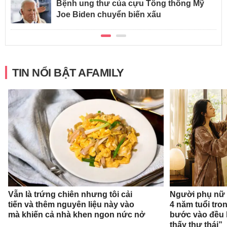
Bệnh ung thư của cựu Tổng thống Mỹ
Joe Biden chuyển biến xấu
TIN NỔI BẬT AFAMILY
Vẫn là trứng chiên nhưng tôi cải
Người phụ nữ 
tiến và thêm nguyên liệu này vào
4 năm tuổi tro
mà khiến cả nhà khen ngon nức nở
bước vào đều k
thấy thư thái”