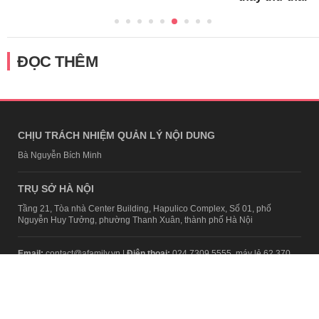
ĐỌC THÊM
CHỊU TRÁCH NHIỆM QUẢN LÝ NỘI DUNG
Bà Nguyễn Bích Minh
TRỤ SỞ HÀ NỘI
Tầng 21, Tòa nhà Center Building, Hapulico Complex, Số 01, phố
Nguyễn Huy Tưởng, phường Thanh Xuân, thành phố Hà Nội
Email:
contact@afamily.vn |
Điện thoại:
024 7309 5555, máy lẻ 62.370
VPĐD TẠI TP.HCM
Tầng 4, Tòa nhà 123, số 127 Võ Văn Tần, Phường Xuân Hòa, TPHCM