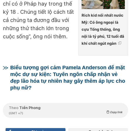
chỉ có ở Pháp hay trong thế
kỷ 18 . Chúng tiết lộ cách tất
Rich kid nổi nhất nước
cả chúng ta đương đầu với
Mỹ: Có ông ngoại là
những thử thách lớn trong
cựu Tổng thống, ông
cuộc sống”, ông nói thêm.
nội là tỷ phú, 12 tuổi đã
khí chất ngút ngàn
Biểu tượng gợi cảm Pamela Anderson để mặt
mộc dự sự kiện: Tuyên ngôn chấp nhận vẻ
đẹp lão hóa tự nhiên hay gây thêm áp lực cho
phụ nữ?
Theo
Tiền Phong
Copy link
(GMT +7)