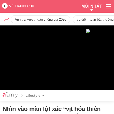
MỚI NHẤT
VỀ TRANG CHỦ
Anh trai vượt ngàn chông gai 2026
vụ điểm toán bất thường
Lifestyle
Nhìn vào màn lột xác “vịt hóa thiên