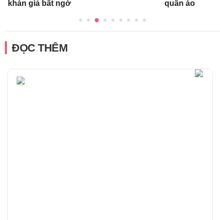
khán giả bất ngờ
quần áo
ĐỌC THÊM