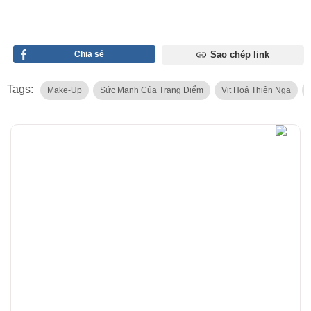
Chia sẻ
Sao chép link
Tags:
Make-Up
Sức Mạnh Của Trang Điểm
Vịt Hoá Thiên Nga