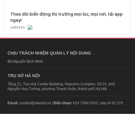
Theo dõi biến động thị trường mọi lúc, mọi nơi, tải app
ngay!
cafef.vn
CHỊU TRÁCH NHIỆM QUẢN LÝ NỘI DUNG
Bà Nguyễn Bích Minh
TRỤ SỞ HÀ NỘI
Tầng 21, Tòa nhà Center Building, Hapulico Complex, Số 01, phố
Nguyễn Huy Tưởng, phường Thanh Xuân, thành phố Hà Nội
Email:
contact@afamily.vn |
Điện thoại:
024 7309 5555, máy lẻ 62.370
VPĐD TẠI TP.HCM
Tầng 4, Tòa nhà 123, số 127 Võ Văn Tần, Phường Xuân Hòa, TPHCM