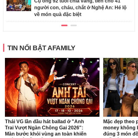
Cụ ông 92 tuổi chia vàng, tiền cho 41
người con, cháu, chắt ở Nghệ An: Hé lộ
về món quà đặc biệt
TIN NỔI BẬT AFAMILY
Thái VG lần đầu hát ballad ở "Anh
Mặc đẹp theo 
Trai Vượt Ngàn Chông Gai 2026":
money không k
Màn bước khỏi vùng an toàn khiến
đúng 3 món đồ