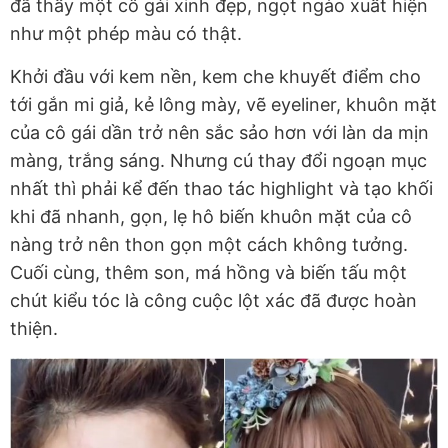
đã thấy một cô gái xinh đẹp, ngọt ngào xuất hiện
như một phép màu có thật.
Khởi đầu với kem nền, kem che khuyết điểm cho
tới gắn mi giả, kẻ lông mày, vẽ eyeliner, khuôn mặt
của cô gái dần trở nên sắc sảo hơn với làn da mịn
màng, trắng sáng. Nhưng cú thay đổi ngoạn mục
nhất thì phải kể đến thao tác highlight và tạo khối
khi đã nhanh, gọn, lẹ hô biến khuôn mặt của cô
nàng trở nên thon gọn một cách không tưởng.
Cuối cùng, thêm son, má hồng và biến tấu một
chút kiểu tóc là công cuộc lột xác đã được hoàn
thiện.