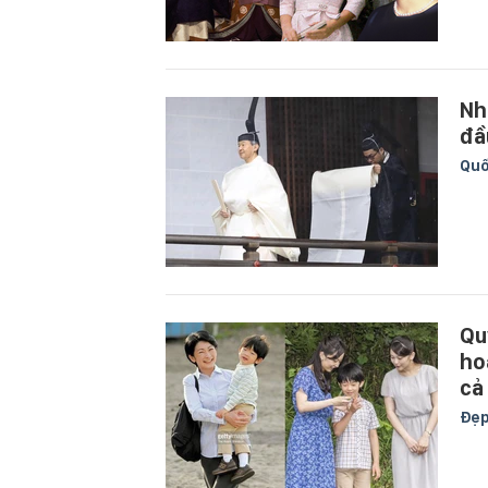
Nh
đầu
Quố
Qu
ho
cả
Đẹ