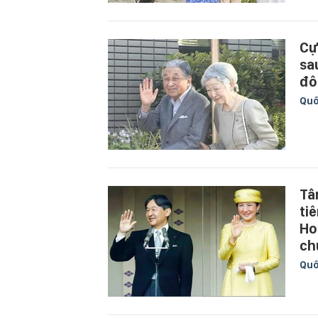
Cự
sa
đô
Quố
Tâ
ti
Ho
ch
Quố