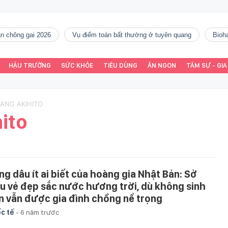
gàn chông gai 2026
vụ điểm toán bất thường ở tuyên quang
Bio
HẬU TRƯỜNG
SỨC KHỎE
TIÊU DÙNG
ĂN NGON
TÂM SỰ - GIA
OANG AKIHITO
ito
ng dâu ít ai biết của hoàng gia Nhật Bản: Sở
̛̃u vẻ đẹp sắc nước hương trời, dù không sinh
 vẫn được gia đình chồng nể trọng
c tế
-
6 năm trước