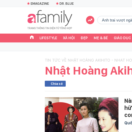
EMAGAZINE
DR. BLUE
Anh trai vượt n
LIFESTYLE
XÃ HỘI
ĐẸP
MẸ & BÉ
GIÁO DỤC
TIN TỨC VỀ NHẬT HOÀNG AKIHITO - NHAT H
Nhật Hoàng Akih
Chia sẻ
Nà
hu
con
Quố