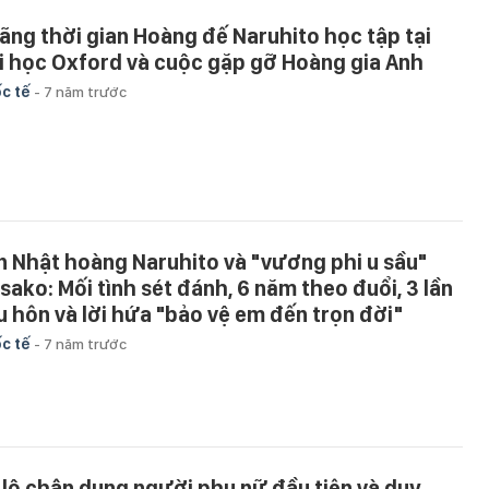
ãng thời gian Hoàng đế Naruhito học tập tại
i học Oxford và cuộc gặp gỡ Hoàng gia Anh
c tế
-
7 năm trước
n Nhật hoàng Naruhito và "vương phi u sầu"
sako: Mối tình sét đánh, 6 năm theo đuổi, 3 lần
u hôn và lời hứa "bảo vệ em đến trọn đời"
c tế
-
7 năm trước
 lộ chân dung người phụ nữ đầu tiên và duy