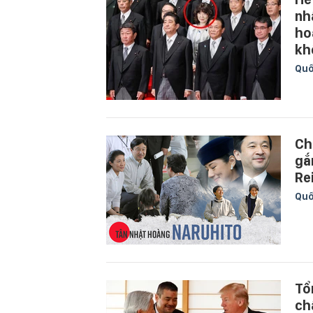
nh
ho
kh
Quố
Ch
gắ
Re
Quố
Tổ
ch