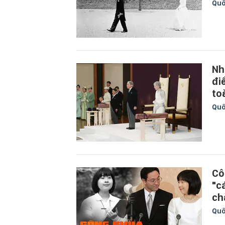
Quố
Nh
đi
to
Quố
Cô
"c
ch
Quố