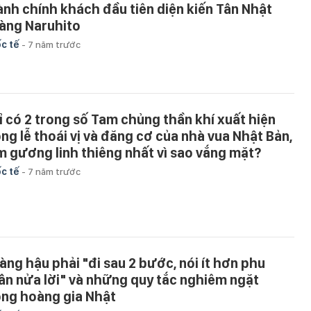
ành chính khách đầu tiên diện kiến Tân Nhật
àng Naruhito
c tế
-
7 năm trước
ỉ có 2 trong số Tam chủng thần khí xuất hiện
ong lễ thoái vị và đăng cơ của nhà vua Nhật Bản,
m gương linh thiêng nhất vì sao vắng mặt?
c tế
-
7 năm trước
àng hậu phải "đi sau 2 bước, nói ít hơn phu
ân nửa lời" và những quy tắc nghiêm ngặt
ong hoàng gia Nhật