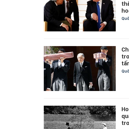
th
ho
Quố
Ch
tr
tấ
Quố
Ho
qu
tr