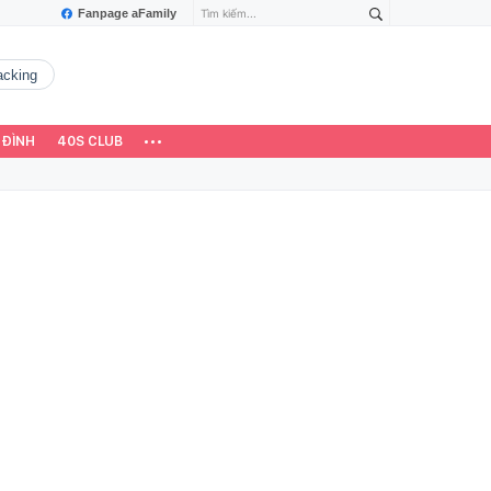
Fanpage aFamily
hacking
 ĐÌNH
40S CLUB