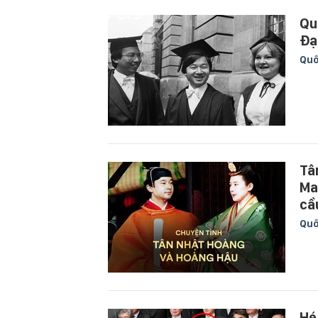
Qu
Đạ
Quố
Tâ
Ma
cầ
Quố
Hé