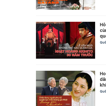
Hô
cù
qu
Quố
Ho
dâ
kh
Quố