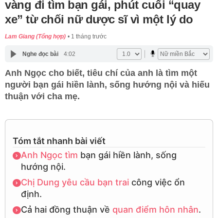
vàng đi tìm bạn gái, phút cuối “quay
xe” từ chối nữ dược sĩ vì một lý do
Lam Giang (Tổng hợp)
1 tháng trước
Nghe đọc bài
4:02
Anh Ngọc cho biết, tiêu chí của anh là tìm một
người bạn gái hiền lành, sống hướng nội và hiếu
thuận với cha mẹ.
Tóm tắt nhanh bài viết
Anh Ngọc
tìm
bạn gái hiền lành, sống
hướng nội.
Chị Dung
yêu cầu
bạn trai
công việc ổn
định.
Cả hai đồng thuận về
quan điểm
hôn nhân
.