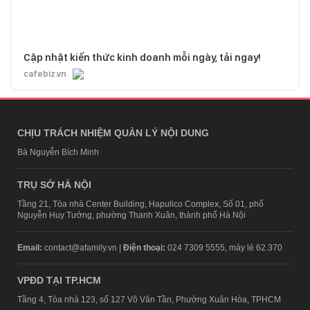
Cập nhật kiến thức kinh doanh mỗi ngày, tải ngay!
cafebiz.vn
CHỊU TRÁCH NHIỆM QUẢN LÝ NỘI DUNG
Bà Nguyễn Bích Minh
TRỤ SỞ HÀ NỘI
Tầng 21, Tòa nhà Center Building, Hapulico Complex, Số 01, phố
Nguyễn Huy Tưởng, phường Thanh Xuân, thành phố Hà Nội
Email:
contact@afamily.vn |
Điện thoại:
024 7309 5555, máy lẻ 62.370
VPĐD TẠI TP.HCM
Tầng 4, Tòa nhà 123, số 127 Võ Văn Tần, Phường Xuân Hòa, TPHCM