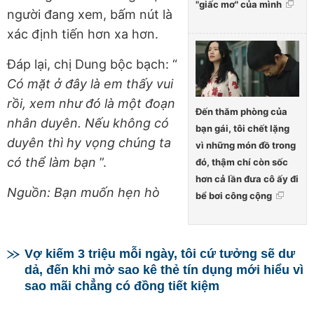
"giấc mơ" của mình
người đang xem, bấm nút là
xác định tiến hơn xa hơn.
Đáp lại, chị Dung bộc bạch: “
Có mặt ở đây là em thấy vui
rồi, xem như đó là một đoạn
Đến thăm phòng của
nhân duyên. Nếu không có
bạn gái, tôi chết lặng
duyên thì hy vọng chúng ta
vì những món đồ trong
có thể làm bạn
”.
đó, thậm chí còn sốc
hơn cả lần đưa cô ấy đi
Nguồn: Bạn muốn hẹn hò
bể bơi công cộng
Vợ kiếm 3 triệu mỗi ngày, tôi cứ tưởng sẽ dư
dả, đến khi mở sao kê thẻ tín dụng mới hiểu vì
sao mãi chẳng có đồng tiết kiệm