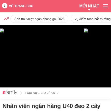
MỚI NHẤT
VỀ TRANG CHỦ
Anh trai vượt ngàn chông gai 2026
vụ điểm toán bất thường
Tâm sự - Gia đình
Nhân viên ngân hàng U40 đeo 2 cây