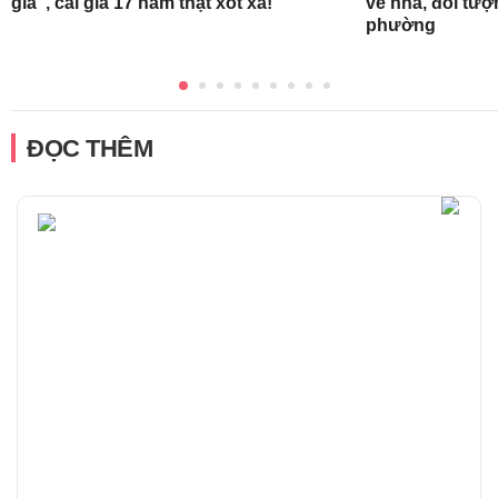
già", cái giá 17 năm thật xót xa!
về nhà, đối tượ
phường
ĐỌC THÊM