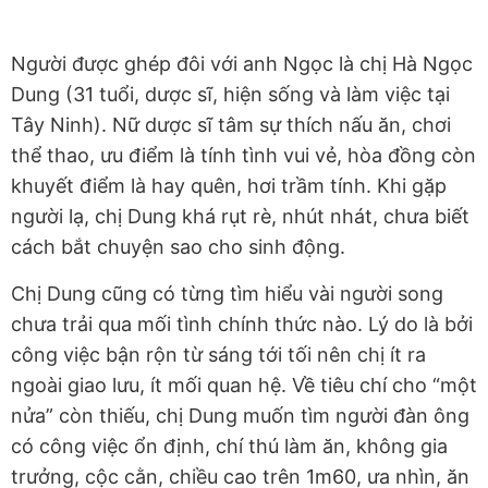
Người được ghép đôi với anh Ngọc là chị Hà Ngọc
Dung (31 tuổi, dược sĩ, hiện sống và làm việc tại
Tây Ninh). Nữ dược sĩ tâm sự thích nấu ăn, chơi
thể thao, ưu điểm là tính tình vui vẻ, hòa đồng còn
khuyết điểm là hay quên, hơi trầm tính. Khi gặp
người lạ, chị Dung khá rụt rè, nhút nhát, chưa biết
cách bắt chuyện sao cho sinh động.
Chị Dung cũng có từng tìm hiểu vài người song
chưa trải qua mối tình chính thức nào. Lý do là bởi
công việc bận rộn từ sáng tới tối nên chị ít ra
ngoài giao lưu, ít mối quan hệ. Về tiêu chí cho “một
nửa” còn thiếu, chị Dung muốn tìm người đàn ông
có công việc ổn định, chí thú làm ăn, không gia
trưởng, cộc cằn, chiều cao trên 1m60, ưa nhìn, ăn