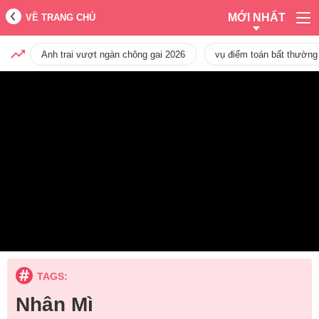
MỚI NHẤT
VỀ TRANG CHỦ
Anh trai vượt ngàn chông gai 2026
vụ điểm toán bất thường
TAGS:
Nhân Mì