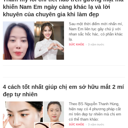
khiến Nam Em ngày càng khác lạ và lời
khuyên của chuyên gia khi làm đẹp
Sau một thời điểm mới nhấn mí,
Nam Em liên tục gây chú ý với
nhan sắc hốc hác, có phần khác
lạ.
SỨC KHỎE
-
3 năm trước
4 cách tốt nhất giúp chị em sở hữu mắt 2 mí
đẹp tự nhiên
Theo BS Nguyễn Thanh Hùng,
hiện nay có 4 phương pháp cắt
mí trên đẹp tự nhiên mà chị em
có thể tham khảo:
SỨC KHỎE
-
3 năm trước