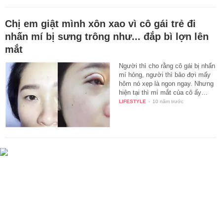
Chị em giật mình xôn xao vì cô gái trẻ đi
nhấn mí bị sưng trông như... đắp bì lợn lên
mắt
Người thì cho rằng cô gái bị nhấn
mí hỏng, người thì bảo đợi mấy
hôm nó xẹp là ngon ngay. Nhưng
hiện tại thì mí mắt của cô ấy…
LIFESTYLE
-
10 năm trước