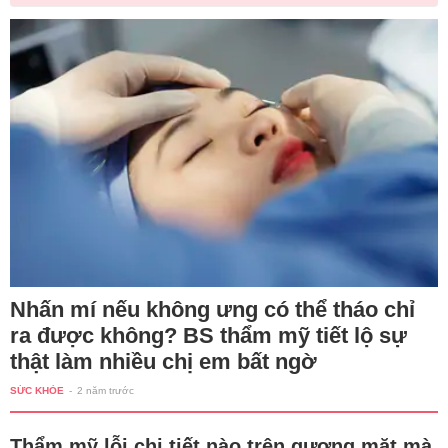
Nhấn mí nếu không ưng có thể tháo chỉ
ra được không? BS thẩm mỹ tiết lộ sự
thật làm nhiều chị em bất ngờ
SỨC KHỎE
-
2 năm trước
Thẩm mỹ lỗi chi tiết nào trên gương mặt mà