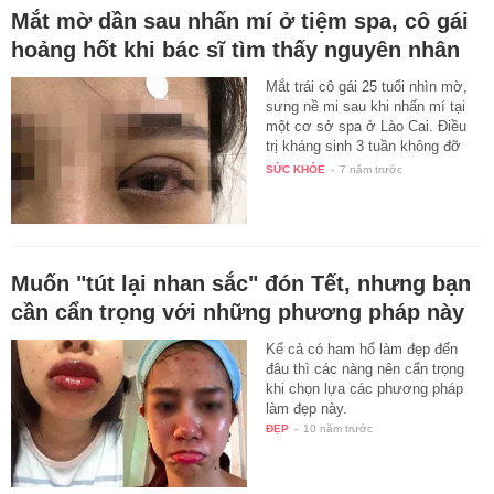
Mắt mờ dần sau nhấn mí ở tiệm spa, cô gái
hoảng hốt khi bác sĩ tìm thấy nguyên nhân
Mắt trái cô gái 25 tuổi nhìn mờ,
sưng nề mi sau khi nhấn mí tại
một cơ sở spa ở Lào Cai. Điều
trị kháng sinh 3 tuần không đỡ
cô…
SỨC KHỎE
-
7 năm trước
Muốn "tút lại nhan sắc" đón Tết, nhưng bạn
cần cẩn trọng với những phương pháp này
Kể cả có ham hố làm đẹp đến
đâu thì các nàng nên cẩn trọng
khi chọn lựa các phương pháp
làm đẹp này.
ĐẸP
-
10 năm trước