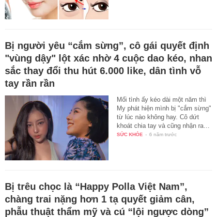
Bị người yêu “cắm sừng”, cô gái quyết định
"vùng dậy" lột xác nhờ 4 cuộc dao kéo, nhan
sắc thay đổi thu hút 6.000 like, dân tình vỗ
tay rần rần
Mối tình ấy kéo dài một năm thì
My phát hiện mình bị "cắm sừng"
từ lúc nào không hay. Cô dứt
khoát chia tay và cũng nhận ra…
SỨC KHỎE
-
6 năm trước
Bị trêu chọc là “Happy Polla Việt Nam”,
chàng trai nặng hơn 1 tạ quyết giảm cân,
phẫu thuật thẩm mỹ và cú “lội ngược dòng”