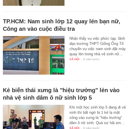
TP.HCM: Nam sinh lớp 12 quay lén bạn nữ,
Công an vào cuộc điều tra
Nhận thấy vụ việc phức tạp, lãnh
đạo trường THPT Giồng Ông Tố
chuyển vụ việc nam sinh đặt máy
quay lén trong nhà vệ sinh nữ…
XÃ HỘI
-
6 năm trước
Kẻ biến thái xưng là "hiệu trưởng" lẻn vào
nhà vệ sinh dâm ô nữ sinh lớp 5
Khi một học sinh lớp 5 đang đi vệ
sinh thì bất ngờ bị 1 kẻ lạ mặt
xông vào xưng là "hiệu trưởng"
dâm ô nữ sinh. Quá sợ hãi em…
XÃ HỘI
-
6 năm trước