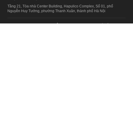
Tầng 21, Tòa nhà Center Building, Hapulico Complex, Số 01, phố
Nguyễn Huy Tưởng, phường Thanh Xuân, thành phố Hà Nội
Email:
contact@afamily.vn |
Điện thoại:
024 7309 5555, máy lẻ 62.370
VPĐD TẠI TP.HCM
Tầng 4, Tòa nhà 123, số 127 Võ Văn Tần, Phường Xuân Hòa, TPHCM
Điện thoại:
028 7307 7979
Giấy phép thiết lập trang thông tin điện tử tổng hợp trên mạng số
2217/GP-TTĐT do Sở Thông tin và Truyền thông Hà Nội cấp ngày 10
tháng 4 năm 2019
© Copyright 2008 - 2024 – Công ty Cổ phần VCCorp
Chính sách bảo mật
Fanpage aFamily