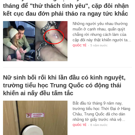
tháng để "thử thách tình yêu", cặp đôi nhận
kết cục đau đớn phải tháo ra ngay tức khắc
Những người yêu nhau thường
muốn ở cạnh nhau, quấn quýt
chẳng rời nhưng cách làm của
cặp đôi này thật khiến người ta…
QUỐC TẾ
-
5 năm trước
Nữ sinh bối rối khi lần đầu có kinh nguyệt,
trường tiểu học Trung Quốc có động thái
khiến ai nấy đều tấm tắc
Bắt đầu từ tháng 9 năm nay,
trường tiểu học Thời Đại ở Hàng
Châu, Trung Quốc đã cho dán
những tờ giấy trước nhà vệ…
QUỐC TẾ
-
6 năm trước