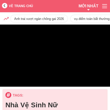
MỚI NHẤT
VỀ TRANG CHỦ
Anh trai vượt ngàn chông gai 2026
vụ điểm toán bất thường
TAGS:
Nhà Vệ Sinh Nữ