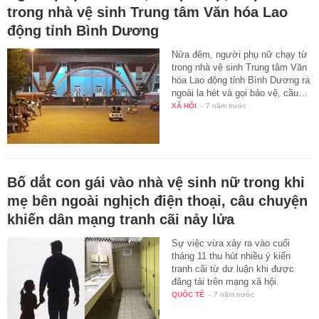
trong nhà vệ sinh Trung tâm Văn hóa Lao
động tỉnh Bình Dương
Nửa đêm, người phụ nữ chạy từ
trong nhà vệ sinh Trung tâm Văn
hóa Lao động tỉnh Bình Dương ra
ngoài la hét và gọi bảo vệ, cầu…
XÃ HỘI
-
7 năm trước
Bố dắt con gái vào nhà vệ sinh nữ trong khi
mẹ bên ngoài nghịch điện thoại, câu chuyện
khiến dân mạng tranh cãi nảy lửa
Sự việc vừa xảy ra vào cuối
tháng 11 thu hút nhiều ý kiến
tranh cãi từ dư luận khi được
đăng tải trên mạng xã hội.
QUỐC TẾ
-
7 năm trước