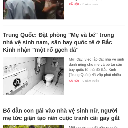
XÃ HỘI
-
8 năm trước
Trung Quốc: Đặt phòng "Mẹ và bé" trong
nhà vệ sinh nam, sân bay quốc tế ở Bắc
Kinh nhận "một rổ gạch đá"
Mới đây, việc lắp đặt nhà vệ sinh
dành riêng cho mẹ và bé tại sân
bay quốc tế thủ đô Bắc Kinh
(Trung Quốc) đã vấp phải nhiều
ý…
XÃ HỘI
-
9 năm trước
Bố dẫn con gái vào nhà vệ sinh nữ, người
mẹ tức giận tạo nên cuộc tranh cãi gay gắt
Một người mẹ đã gây ra cuộc