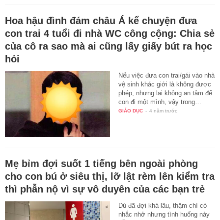
Hoa hậu đình đám châu Á kể chuyện đưa
con trai 4 tuổi đi nhà WC công cộng: Chia sẻ
của cô ra sao mà ai cũng lấy giấy bút ra học
hỏi
Nếu việc đưa con trai/gái vào nhà
vệ sinh khác giới là không được
phép, nhưng lại không an tâm để
con đi một mình, vậy trong…
GIÁO DỤC
-
4 năm trước
Mẹ bỉm đợi suốt 1 tiếng bên ngoài phòng
cho con bú ở siêu thị, lỡ lật rèm lên kiểm tra
thì phẫn nộ vì sự vô duyên của các bạn trẻ
Dù đã đợi khá lâu, thậm chí có
nhắc nhở nhưng tình huống này