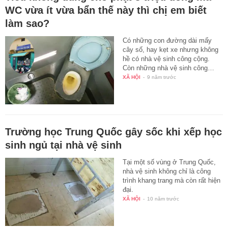
WC vừa ít vừa bẩn thế này thì chị em biết
làm sao?
Có những con đường dài mấy
cây số, hay kẹt xe nhưng không
hề có nhà vệ sinh công cộng.
Còn những nhà vệ sinh công…
XÃ HỘI
-
9 năm trước
Trường học Trung Quốc gây sốc khi xếp học
sinh ngủ tại nhà vệ sinh
Tại một số vùng ở Trung Quốc,
nhà vệ sinh không chỉ là công
trình khang trang mà còn rất hiện
đại.
XÃ HỘI
-
10 năm trước