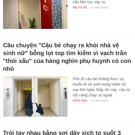
vẫn liên tục xảy ra.
MẸ VÀ BÉ
-
4 năm trước
Câu chuyện "Cậu bé chạy ra khỏi nhà vệ
sinh nữ" bỗng lọt top tìm kiếm vì vạch trần
"thói xấu" của hàng nghìn phụ huynh có con
nhỏ
Vốn dĩ cậu bé không thực sự
muốn đi vệ sinh trong toilet nữ,
sau khi nghe thấy lời này, cậu ta
vội vàng chạy ra ngoài.
GIÁO DỤC
-
5 năm trước
Trói tay nhau bằng sợi dây xích to suốt 3