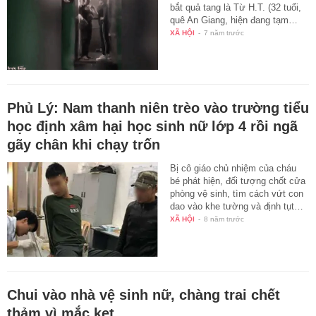
bắt quả tang là Từ H.T. (32 tuổi,
quê An Giang, hiện đang tạm…
XÃ HỘI
-
7 năm trước
Phủ Lý: Nam thanh niên trèo vào trường tiểu
học định xâm hại học sinh nữ lớp 4 rồi ngã
gãy chân khi chạy trốn
Bị cô giáo chủ nhiệm của cháu
bé phát hiện, đối tượng chốt cửa
phòng vệ sinh, tìm cách vứt con
dao vào khe tường và định tụt…
XÃ HỘI
-
8 năm trước
Chui vào nhà vệ sinh nữ, chàng trai chết
thảm vì mắc kẹt