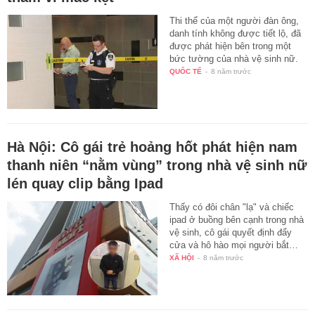
Thi thể của một người đàn ông,
danh tính không được tiết lộ, đã
được phát hiện bên trong một
bức tường của nhà vệ sinh nữ.
QUỐC TẾ
-
8 năm trước
Hà Nội: Cô gái trẻ hoảng hốt phát hiện nam
thanh niên “nằm vùng” trong nhà vệ sinh nữ
lén quay clip bằng Ipad
Thấy có đôi chân "lạ" và chiếc
ipad ở buồng bên cạnh trong nhà
vệ sinh, cô gái quyết định đẩy
cửa và hô hào mọi người bắt…
XÃ HỘI
-
8 năm trước