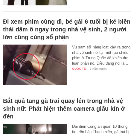
Đi xem phim cùng dì, bé gái 6 tuổi bị kẻ biến
thái dâm ô ngay trong nhà vệ sinh, 2 người
lớn cũng cùng số phận
Vụ sàm sỡ hàng loạt xảy ra trong
nhà vệ sinh nữ tại một rạp chiếu
phim ở Trung Quốc đã khiến dư
luận phẫn nộ. Điều đáng nói là…
QUỐC TẾ
-
7 năm trước
Bắt quả tang gã trai quay lén trong nhà vệ
sinh nữ: Phát hiện thêm camera giấu kín ở
đèn
Đại diện Công an quận 10 thông
tin trên báo Thanh niên, gã trai bị