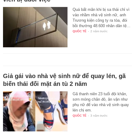
Quá bất mãn khi bị sa thải chỉ vì
vào nhầm nhà vệ sinh nữ, anh
Trương kiện công ty ra tòa, đòi
bồi thường 48.600 nhân dân tệ…
QUỐC TẾ
-
2 năm trước
Giả gái vào nhà vệ sinh nữ để quay lén, gã
biến thái đối mặt án tù 2 năm
Gã thanh niên 23 tuổi đội khăn,
sơn móng chân đỏ, ăn vận như
phụ nữ để vào nhà vệ sinh quay
lén chị em.
QUỐC TẾ
-
3 năm trước