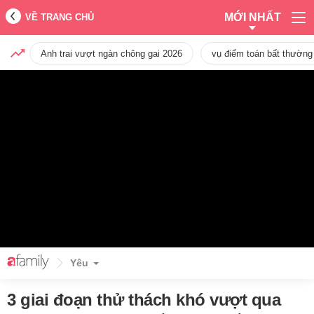
MỚI NHẤT
VỀ TRANG CHỦ
Anh trai vượt ngàn chông gai 2026
vụ điểm toán bất thường
Yêu
3 giai đoạn thử thách khó vượt qua