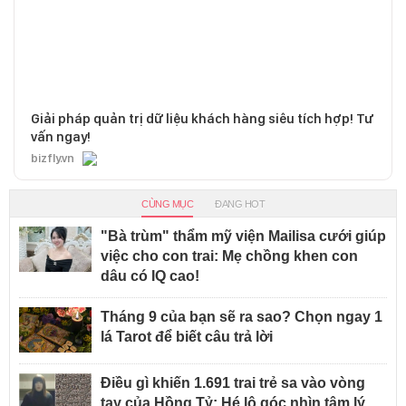
Giải pháp quản trị dữ liệu khách hàng siêu tích hợp! Tư
vấn ngay!
bizfly.vn
CÙNG MỤC
ĐANG HOT
"Bà trùm" thẩm mỹ viện Mailisa cưới giúp
việc cho con trai: Mẹ chồng khen con
dâu có IQ cao!
Tháng 9 của bạn sẽ ra sao? Chọn ngay 1
lá Tarot để biết câu trả lời
Điều gì khiến 1.691 trai trẻ sa vào vòng
tay của Hồng Tỷ: Hé lộ góc nhìn tâm lý