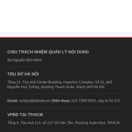
CHỊU TRÁCH NHIỆM QUẢN LÝ NỘI DUNG
Bà Nguyễn Bích Minh
TRỤ SỞ HÀ NỘI
Tầng 21, Tòa nhà Center Building, Hapulico Complex, Số 01, phố
Nguyễn Huy Tưởng, phường Thanh Xuân, thành phố Hà Nội
Email:
contact@afamily.vn |
Điện thoại:
024 7309 5555, máy lẻ 62.370
VPĐD TẠI TP.HCM
Tầng 4, Tòa nhà 123, số 127 Võ Văn Tần, Phường Xuân Hòa, TPHCM