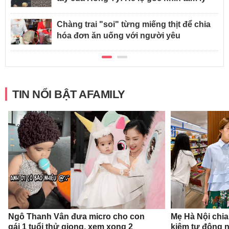
Chàng trai "soi" từng miếng thịt để chia
hóa đơn ăn uống với người yêu
TIN NỔI BẬT AFAMILY
Ngô Thanh Vân đưa micro cho con
Mẹ Hà Nội chia 
gái 1 tuổi thử giọng, xem xong 2
kiệm tự động 