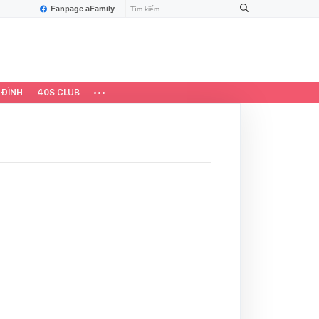
Fanpage aFamily
 ĐÌNH
40S CLUB