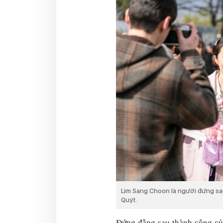
Lim Sang Choon là người đứng sa
Quýt.
Đứng đằng sau thành công củ