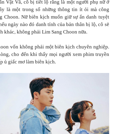
 Vật Vã, cô bị tiết lộ rằng là một người phụ nữ ở
ây là một trong số những thông tin ít ỏi mà công
ng Choon. Nữ biên kịch muốn giữ sự ẩn danh tuyệt
nếu ngày nào đó danh tính của bản thân bị lộ, cô sẽ
anh khác, không phải Lim Sang Choon nữa.
hoon vốn không phải một biên kịch chuyên nghiệp.
hòng, cho đến khi thấy mọi người xem phim truyền
ấp ủ giấc mơ làm biên kịch.