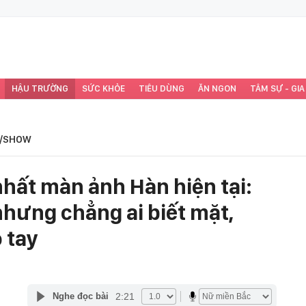
HẬU TRƯỜNG
SỨC KHỎE
TIÊU DÙNG
ĂN NGON
TÂM SỰ - GIA
/SHOW
nhất màn ảnh Hàn hiện tại:
nhưng chẳng ai biết mặt,
 tay
2:21
Nghe đọc bài