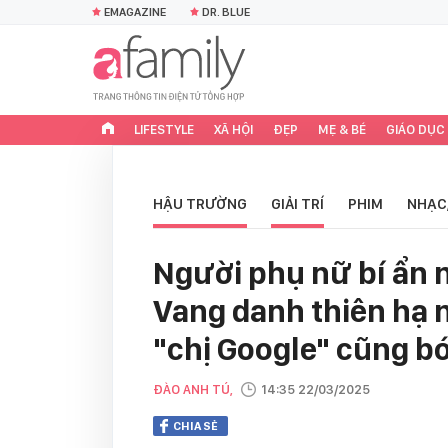
EMAGAZINE
DR. BLUE
LIFESTYLE
XÃ HỘI
ĐẸP
MẸ & BÉ
GIÁO DỤC
HẬU TRƯỜNG
GIẢI TRÍ
PHIM
NHẠC
Người phụ nữ bí ẩn 
Vang danh thiên hạ 
"chị Google" cũng bó
ĐÀO ANH TÚ,
14:35 22/03/2025
CHIA SẺ