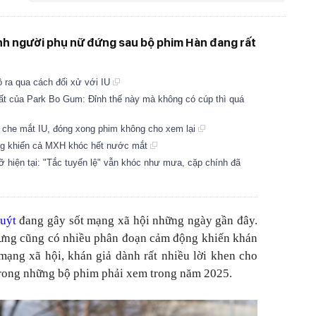
nh người phụ nữ đứng sau bộ phim Hàn đang rất
ộ ra qua cách đối xử với IU
uất của Park Bo Gum: Đỉnh thế này mà không có cúp thì quá
 che mắt IU, đóng xong phim không cho xem lại
ng khiến cả MXH khóc hết nước mắt
ỡ hiện tại: "Tắc tuyến lệ" vẫn khóc như mưa, cặp chính đã
uýt
đang gây sốt mạng xã hội những ngày gần đây.
hưng cũng có nhiều phân đoạn cảm động khiến khán
mạng xã hội, khán giả dành rất nhiều lời khen cho
 trong những bộ phim phải xem trong năm 2025.