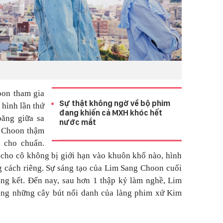
on tham gia
Sự thật không ngờ về bộ phim
 hình lần thứ
đang khiến cả MXH khóc hết
băng giữa sa
nước mắt
g Choon thậm
o cho chuẩn.
 cho cô không bị giới hạn vào khuôn khổ nào, hình
 cách riêng. Sự sáng tạo của Lim Sang Choon cuối
ng kết. Đến nay, sau hơn 1 thập kỷ làm nghề, Lim
ong những cây bút nổi danh của làng phim xứ Kim