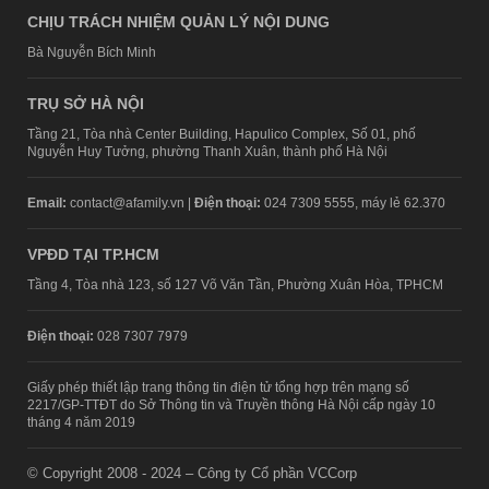
CHỊU TRÁCH NHIỆM QUẢN LÝ NỘI DUNG
Bà Nguyễn Bích Minh
TRỤ SỞ HÀ NỘI
Tầng 21, Tòa nhà Center Building, Hapulico Complex, Số 01, phố
Nguyễn Huy Tưởng, phường Thanh Xuân, thành phố Hà Nội
Email:
contact@afamily.vn |
Điện thoại:
024 7309 5555, máy lẻ 62.370
VPĐD TẠI TP.HCM
Tầng 4, Tòa nhà 123, số 127 Võ Văn Tần, Phường Xuân Hòa, TPHCM
Điện thoại:
028 7307 7979
Giấy phép thiết lập trang thông tin điện tử tổng hợp trên mạng số
2217/GP-TTĐT do Sở Thông tin và Truyền thông Hà Nội cấp ngày 10
tháng 4 năm 2019
© Copyright 2008 - 2024 – Công ty Cổ phần VCCorp