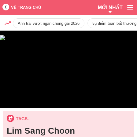
MỚI NHẤT
VỀ TRANG CHỦ
Anh trai vượt ngàn chông gai 2026
vụ điểm toán bất thường
TAGS:
Lim Sang Choon