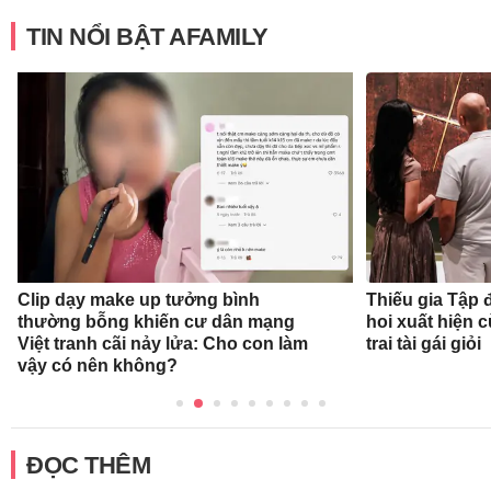
TIN NỔI BẬT AFAMILY
Clip dạy make up tưởng bình
Thiếu gia Tập
thường bỗng khiến cư dân mạng
hoi xuất hiện 
Việt tranh cãi nảy lửa: Cho con làm
trai tài gái giỏi
vậy có nên không?
ĐỌC THÊM