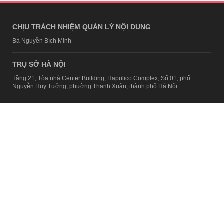
CHỊU TRÁCH NHIỆM QUẢN LÝ NỘI DUNG
Bà Nguyễn Bích Minh
TRỤ SỞ HÀ NỘI
Tầng 21, Tòa nhà Center Building, Hapulico Complex, Số 01, phố
Nguyễn Huy Tưởng, phường Thanh Xuân, thành phố Hà Nội
Email:
contact@afamily.vn |
Điện thoại:
024 7309 5555, máy lẻ 62.370
VPĐD TẠI TP.HCM
Tầng 4, Tòa nhà 123, số 127 Võ Văn Tần, Phường Xuân Hòa, TPHCM
Điện thoại:
028 7307 7979
Giấy phép thiết lập trang thông tin điện tử tổng hợp trên mạng số
2217/GP-TTĐT do Sở Thông tin và Truyền thông Hà Nội cấp ngày 10
tháng 4 năm 2019