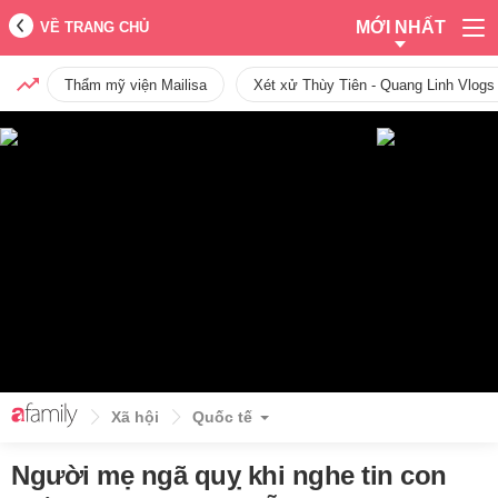
MỚI NHẤT
VỀ TRANG CHỦ
Thẩm mỹ viện Mailisa
Xét xử Thùy Tiên - Quang Linh Vlogs
Xã hội
Quốc tế
Người mẹ ngã quỵ khi nghe tin con