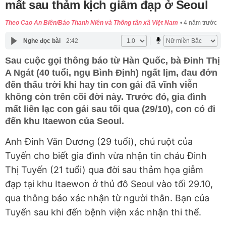
mất sau thảm kịch giẫm đạp ở Seoul
Theo Cao An Biên/Báo Thanh Niên và Thông tấn xã Việt Nam
4 năm trước
Nghe đọc bài
2:42
Sau cuộc gọi thông báo từ Hàn Quốc, bà Đinh Thị
A Ngát (40 tuổi, ngụ Bình Định) ngất lịm, đau đớn
đến thấu trời khi hay tin con gái đã vĩnh viễn
không còn trên cõi đời này. Trước đó, gia đình
mất liên lạc con gái sau tối qua (29/10), con có đi
đến khu Itaewon của Seoul.
Anh Đinh Văn Dương (29 tuổi), chú ruột của
Tuyến cho biết gia đình vừa nhận tin cháu Đinh
Thị Tuyến (21 tuổi) qua đời sau thảm họa giẫm
đạp tại khu Itaewon ở thủ đô Seoul vào tối 29.10,
qua thông báo xác nhận từ người thân. Bạn của
Tuyến sau khi đến bệnh viện xác nhận thi thể.