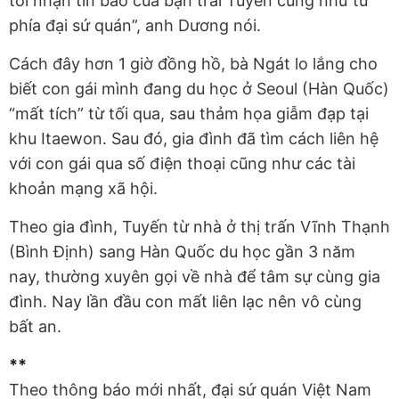
tôi nhận tin báo của bạn trai Tuyến cũng như từ
phía đại sứ quán”, anh Dương nói.
Cách đây hơn 1 giờ đồng hồ, bà Ngát lo lắng cho
biết con gái mình đang du học ở Seoul (Hàn Quốc)
“mất tích” từ tối qua, sau thảm họa giẫm đạp tại
khu Itaewon. Sau đó, gia đình đã tìm cách liên hệ
với con gái qua số điện thoại cũng như các tài
khoản mạng xã hội.
Theo gia đình, Tuyến từ nhà ở thị trấn Vĩnh Thạnh
(Bình Định) sang Hàn Quốc du học gần 3 năm
nay, thường xuyên gọi về nhà để tâm sự cùng gia
đình. Nay lần đầu con mất liên lạc nên vô cùng
bất an.
**
Theo thông báo mới nhất, đại sứ quán Việt Nam