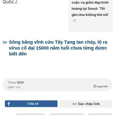
Quốc./.
cuộc vụ giẫm đạp kinh
hoàng tại Seoul: ‘Tôi
gần như không thở nổi’
Sông băng vĩnh cửu Tây Tạng tan chảy, lộ ra
virus cổ đại 15000 năm tuổi chưa từng được
biết đến
Theo
VOV
Copy link
(GMT +7)
Chia sẻ
Sao chép link