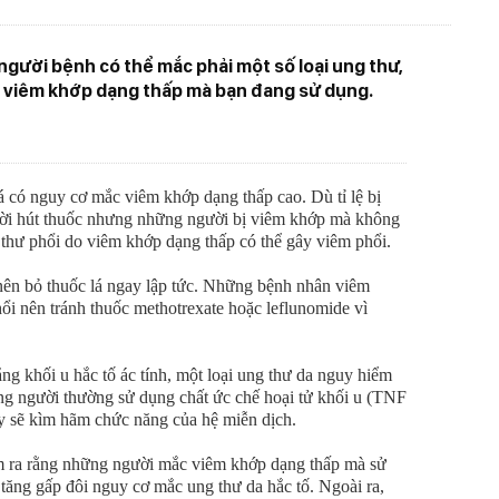
 người bệnh có thể mắc phải một số loại ung thư,
ốc viêm khớp dạng thấp mà bạn đang sử dụng.
á có nguy cơ mắc viêm khớp dạng thấp cao. Dù tỉ lệ bị
ời hút thuốc nhưng những người bị viêm khớp mà không
 thư phổi do viêm khớp dạng thấp có thể gây viêm phổi.
nên bỏ thuốc lá ngay lập tức. Những bệnh nhân viêm
ổi nên tránh thuốc methotrexate hoặc leflunomide vì
ng khối u hắc tố ác tính, một loại ung thư da nguy hiểm
ng người thường sử dụng chất ức chế hoại tử khối u (TNF
này sẽ kìm hãm chức năng của hệ miễn dịch.
m ra rằng những người mắc viêm khớp dạng thấp mà sử
tăng gấp đôi nguy cơ mắc ung thư da hắc tố. Ngoài ra,