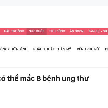
HẬU TRƯỜNG
SỨC KHỎE
TIÊU DÙNG
ĂN NGON
TÂM SỰ - GIA
ÒNG CHỮA BỆNH
PHẪU THUẬT THẨM MỸ
BỆNH PHỤ NỮ
B
có thể mắc 8 bệnh ung thư