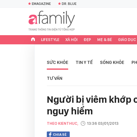
EMAGAZINE
DR. BLUE
LIFESTYLE
XÃ HỘI
ĐẸP
MẸ & BÉ
GIÁO DỤC
SỨC KHỎE
TIN Y TẾ
SỐNG KHỎE
PH
TƯ VẤN
Người bị viêm khớp 
nguy hiểm
THEO KIENTHUC,
13:36 03/01/2013
CHIA SẺ