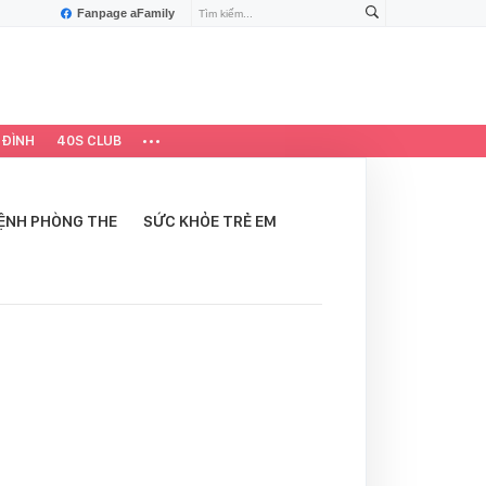
Fanpage aFamily
 ĐÌNH
40S CLUB
ỆNH PHÒNG THE
SỨC KHỎE TRẺ EM