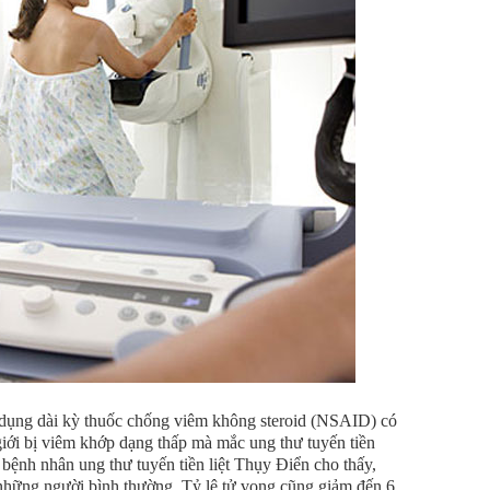
 dụng dài kỳ thuốc chống viêm không steroid (NSAID) có
iới bị viêm khớp dạng thấp mà mắc ung thư tuyến tiền
 bệnh nhân ung thư tuyến tiền liệt Thụy Điển cho thấy,
những người bình thường. Tỷ lệ tử vong cũng giảm đến 6