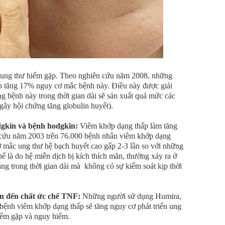
i ung thư hiếm gặp. Theo nghiên cứu năm 2008, những
p tăng 17% nguy cơ mắc bệnh này. Điều này được giải
g bệnh này trong thời gian dài sẽ sản xuất quá mức các
(gây hội chứng tăng globulin huyết).
dgkin và bệnh hodgkin:
Viêm khớp dạng thấp làm tăng
n cứu năm 2003 trên 76.000 bệnh nhân viêm khớp dạng
 mắc ung thư hệ bạch huyết cao gấp 2-3 lần so với những
ể là do hệ miễn dịch bị kích thích mãn, thường xảy ra ở
g trong thời gian dài mà không có sự kiểm soát kịp thời
an đến chất ức chế TNF:
Những người sử dụng Humira,
 bệnh viêm khớp dạng thấp sẽ tăng nguy cơ phát triển ung
iếm gặp và nguy hiểm.