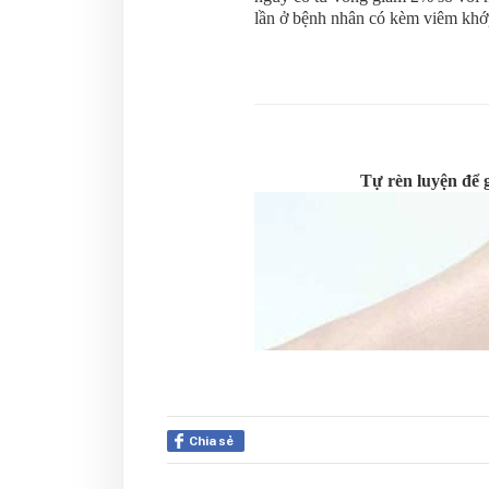
lần ở bệnh nhân có kèm viêm khớ
Tự rèn luyện để
Chia sẻ