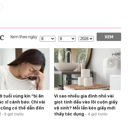
c
Xem theo ngày
XEM
9 tuổi vùng kín “bị ăn
Vì sao nhiều gia đình nhỏ vài
c sĩ cảnh báo: Chỉ vài
giọt tinh dầu vào lõi cuộn giấy
i cũng có thể dẫn đến
vệ sinh? Mỗi lần kéo giấy mới
!
thấy tác dụng
-
5 giờ trước
-
4 giờ trước