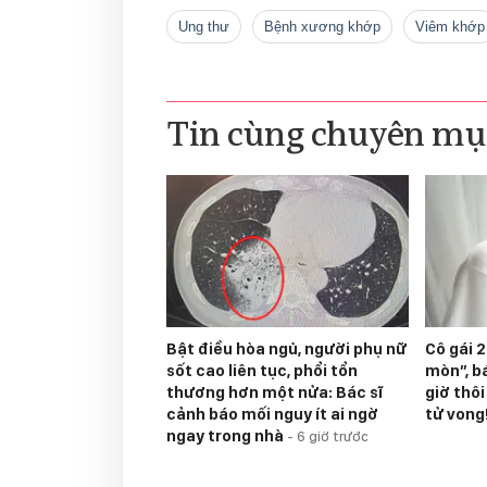
ung thư
bệnh xương khớp
viêm khớp
Tin cùng chuyên mụ
Bật điều hòa ngủ, người phụ nữ
Cô gái 2
sốt cao liên tục, phổi tổn
mòn”, bá
thương hơn một nửa: Bác sĩ
giờ thô
cảnh báo mối nguy ít ai ngờ
tử vong
ngay trong nhà
-
6 giờ trước